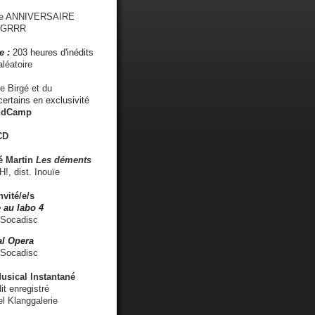
me ANNIVERSAIRE
s GRRR
e :
203 heures d'inédits
léatoire
e Birgé et du
ertains en exclusivité
ndCamp
CD
é
Martin
Les déments
 dist. Inouïe
nvité/e/s
 au labo 4
 Socadisc
l Opera
 Socadisc
sical Instantané
dit enregistré
el Klanggalerie