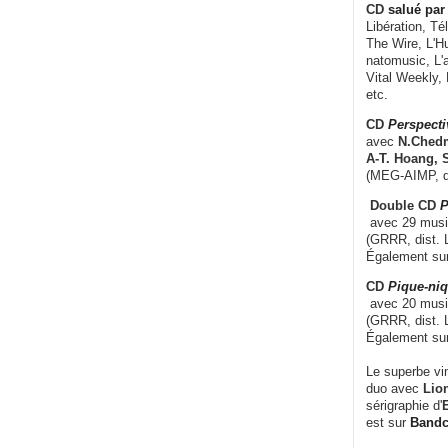
CD
salué par 
Libération, Té
The Wire, L'H
natomusic, L'a
Vital Weekly,
etc.
CD
Perspecti
avec
N.Chedm
A-T. Hoang, 
(MEG-AIMP, d
Double CD
P
avec 29 music
(GRRR, dist. L
Également su
CD
Pique-niq
avec 20 musi
(GRRR, dist. 
Également su
Le superbe vi
duo avec
Lion
sérigraphie d'
E
est sur
Band