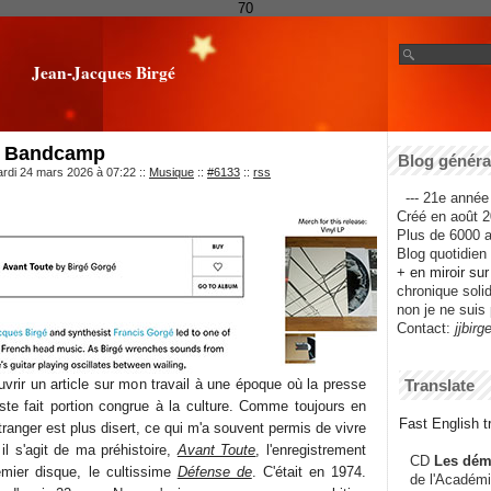
70
Jean-Jacques Birgé
r Bandcamp
Blog général
ardi 24 mars 2026 à 07:22
::
Musique
::
#6133
::
rss
--- 21e année 
Créé en août 2
Plus de 6000 ar
Blog quotidien f
+ en miroir su
chronique solida
non je ne suis 
Contact:
jjbirg
vrir un article sur mon travail à une époque où la presse
Translate
iste fait portion congrue à la culture. Comme toujours en
Fast English tr
tranger est plus disert, ce qui m'a souvent permis de vivre
il s'agit de ma préhistoire,
Avant Toute
, l'enregistrement
CD
Les dém
mier disque, le cultissime
Défense de
. C'était en 1974.
de l'Académi