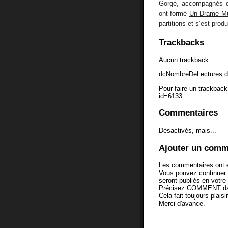
Gorgé, accompagnés du
ont formé
Un Drame Mu
partitions et s’est pro
Trackbacks
Aucun trackback.
dcNombreDeLectures d
Pour faire un trackback 
id=6133
Commentaires
Désactivés, mais...
Ajouter un comm
Les commentaires ont é
Vous pouvez continuer
seront publiés en votr
Précisez COMMENT dans 
Cela fait toujours plaisi
Merci d'avance.