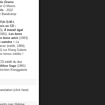
 du Drame
 et D.Meens
ils
- 2022
r Bandcamp
d'Un D.M.I.
fois en CD :
0)
,
À travail égal
1981),
Les bons
les bons amis
(1983),
a caméra
+ La
faces
(inédit, 1984),
) sur Klang Galerie
es bonus inédits !
CD inédit du duo
Hélène Sage
(1981)
utrichien Klanggalerie
anslation (click here)
cents par thème