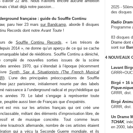
s d'avoir 22 ans. Nous n'avions encore aucune ambition
mais c'était déjà notre passion...
2025 - 50è
des disque
derground française : guide du Souffle Continu
Radio Dram
shaw, paru hier 23 mars
sur Bandcamp
, aborde 8 disques
Programme a
ntinu Records dont notre
Avant Toute
!
83 disques d
ours de
Souffle Continu Records
, « Les trésors de
Drame dont c
sont sur
Ba
 depuis 2014 », ne donne qu’un aperçu de ce qui se cache
emarquable label de rééditions. Souffle Continu a déniché,
4 NOUVEAUX
 compilé de nouvelles sorties issues de la scène
 des années 1970, qui s’étendait à l’époque (récemment
Lavant Birg
livre
Synth, Sax & Situationists (The French Musical
GRRR+OUCH!,
8)
). L’une des principales préoccupations de Souffle
Birgé + 16 i
ree jazz parisienne, initialement nourrie par des labels
Pique-nique
nné naissance à l’underground radical et psychédélique qui
GRRR, dist.
es années 70. Le label s’engage à représenter toute
Birgé
Anima
e, peuplée aussi bien de Français que d’expatriés.
GRRR, dist.
nt est mis sur les artistes français qui ont créé une
inclassable, mêlant des éléments d’improvisation libre, de
Un Drame Mu
ressif et de musique concrète. Tout comme leurs
TCHAK
, iné
ène krautrock allemande, nombre de ces artistes étaient
en 2000, lab
ération qui a vécu la Seconde Guerre mondiale, et ils