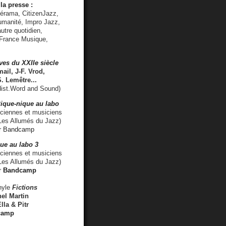
la presse :
lérama, CitizenJazz,
umanité, Impro Jazz,
utre quotidien,
 France Musique,
ves du XXIIe siècle
ail, J-F. Vrod,
S. Lemêtre
...
ist.Word and Sound)
ique-nique au labo
iennes et musiciens
es Allumés du Jazz)
r
Bandcamp
ue au labo 3
ciennes et musiciens
Les Allumés du Jazz)
r
Bandcamp
nyle
Fictions
el Martin
lla & Pitr
camp