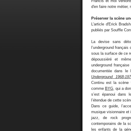
Francis et moi venion
d'en faire notre métier, 
Préserver la scène un
L'article d'Erick Brad
publiés par Souffle Co
La devise sans dét
l’underground français
sous la surface de ce r
dépoussiéré et même
underground française
documentée dans le 
Underground 1968-197
Continu est la scène f
comme
BYG
, qui a do
s’est épanoui dans l
l’étendue de cette scèn
Dans ce guide, l’acce
musique visionnaire et 
jazz, de rock prog
contemporains de la sc
les enfants de la gén