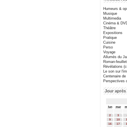
Humeurs & op
Musique
Multimedia
Cinéma & DV
Théâtre
Expositions
Pratique
Cuisine
Perso
Voyage
Allumés du J
Roman-feuille
Révélations (co
Le son sur l'i
Centenaire de
Perspectives 
Jour après 
lun
mar
m
2
3
9
10
16
17