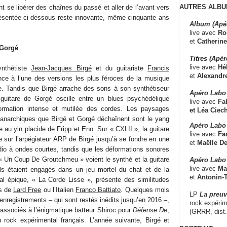
AUTRES ALBU
 se libérer des chaînes du passé et aller de l’avant vers
résentée ci-dessous reste innovante, même cinquante ans
Album (Apé
live avec
Ro
et
Catherine
 Gorgé
Titres (Apé
live avec
Hé
ynthétiste
Jean-Jacques Birgé
et du guitariste
Francis
et
Alexandr
e à l’une des versions les plus féroces de la musique
e. Tandis que Birgé arrache des sons à son synthétiseur
Apéro Labo
uitare de Gorgé oscille entre un blues psychédélique
live avec
Fab
ormation intense et mutilée des cordes. Les paysages
et
Léa Ciech
 anarchiques que Birgé et Gorgé déchaînent sont le yang
Apéro Labo 
 au yin placide de Fripp et Eno. Sur « CXLII », la guitare
live avec
Fa
e sur l’arpégiateur ARP de Birgé jusqu’à se fondre en une
et
Maëlle D
io à ondes courtes, tandis que les déformations sonores
 « Un Coup De Groutchmeu » voient le synthé et la guitare
Apéro Labo
live avec
Ma
ls étaient engagés dans un jeu mortel du chat et de la
et
Antonin-T
al épique, « La Corde Lisse », présente des similitudes
es de
Lard Free
ou l’Italien
Franco Battiato
. Quelques mois
LP
La preu
 enregistrements – qui sont restés inédits jusqu’en 2016 –,
rock expérim
 associés à l’énigmatique batteur Shiroc pour
Défense De
,
(GRRR, dist
 rock expérimental français. L’année suivante, Birgé et