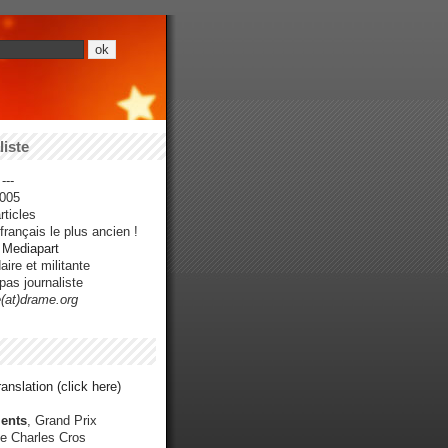
iste
---
005
ticles
rançais le plus ancien !
r Mediapart
ire et militante
pas journaliste
e(at)drame.org
anslation (click here)
ents
, Grand Prix
e Charles Cros