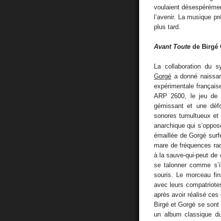
voulaient désespérément
l’avenir. La musique p
plus tard.
Avant Toute
de Birgé
La collaboration du s
Gorgé
a donné naissanc
expérimentale français
ARP 2600, le jeu de g
gémissant et une déf
sonores tumultueux et
anarchique qui s’oppose
émaillée de Gorgé surf
mare de fréquences rad
à la sauve-qui-peut de
se talonner comme s’i
souris. Le morceau fin
avec leurs compatriot
après avoir réalisé ces
Birgé et Gorgé se sont
un album classique du