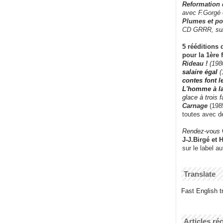
Reformation
avec F.Gorgé
Plumes et po
CD GRRR,
su
5 rééditions 
pour la 1ère 
Rideau !
(198
salaire égal
(
contes font 
L'homme à l
glace à trois 
Carnage
(1985
toutes avec d
Rendez-vous
J-J.Birgé et 
sur le label a
Translate
Fast English tr
Articles ré