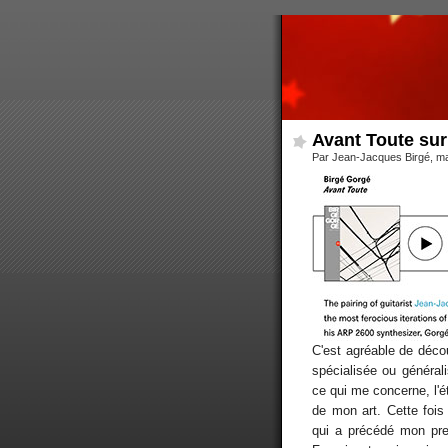
Avant Toute su
Par Jean-Jacques Birgé, m
C'est agréable de décou
spécialisée ou général
ce qui me concerne, l'é
de mon art. Cette fois 
qui a précédé mon pre