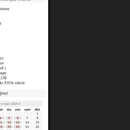
inions
D
azz
ton
ll.)
mage
 JJB
du XXIIe siècle
jour
«
mars 2026
»
er
jeu
ven
sam
dim
1
4
5
6
7
8
11
12
13
14
15
18
19
20
21
22