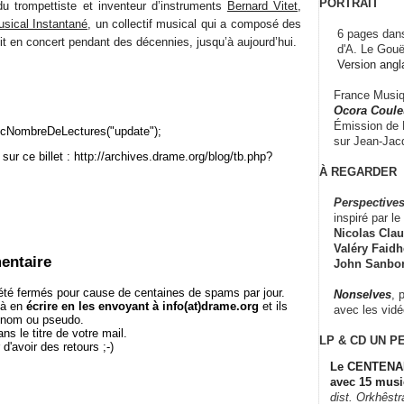
PORTRAIT
 trompettiste et inventeur d’instruments
Bernard Vitet
,
sical Instantané
, un collectif musical qui a composé des
6 pages dans
duit en concert pendant des décennies, jusqu’à aujourd’hui.
d'A. Le Gouë
Version angl
France Musiqu
Ocora Couleu
Émission de F
cNombreDeLectures("update");
sur Jean-Jacq
sur ce billet : http://archives.drame.org/blog/tb.php?
À REGARDER
Perspectives
inspiré par le 
Nicolas Claus
Valéry Faidhe
entaire
John Sanbo
té fermés pour cause de centaines de spams par jour.
Nonselves
, 
 à en
écrire en les envoyant à info(at)drame.org
et ils
avec les vid
e nom ou pseudo.
le titre de votre mail.
LP & CD
UN P
r d'avoir des retours ;-)
Le CENTENAI
avec 15 musi
dist. Orkhêst