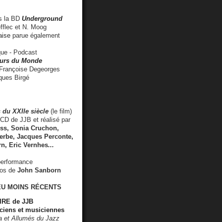
 la BD
Underground
fflec et N. Moog
aise
parue également
e - Podcast
rs du Monde
rançoise Degeorges
ues Birgé
 du XXIIe siècle
(le film)
CD de JJB et réalisé par
s, Sonia Cruchon,
rbe, Jacques Perconte,
rn
,
Eric Vernhes
...
performance
éos de
John Sanborn
EU MOINS RÉCENTS
RE de JJB
ciens et musiciennes
ra et Allumés du Jazz