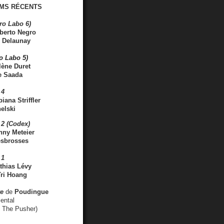
MS RÉCENTS
ro Labo 6)
berto Negro
 Delaunay
ro Labo 5)
lène Duret
e Saada
 4
iana Striffler
elski
2 (Codex)
nny Meteier
esbrosses
 1
thias Lévy
ri Hoang
ve
de
Poudingue
ental
. The Pusher)