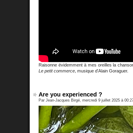
Raisonne évidemment à mes oreilles la chanson 
Le petit commerce
, musique d'Alain Goraguer.
Are you experienced ?
Par Jean-Jacques Birgé, mercredi 9 juillet 2025 à 00: