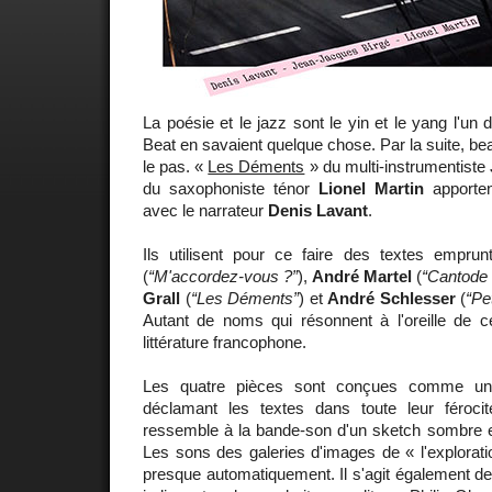
La poésie et le jazz sont le yin et le yang l'un d
Beat en savaient quelque chose. Par la suite, be
le pas. «
Les Déments
» du multi-instrumentiste
du saxophoniste ténor
Lionel Martin
apporten
avec le narrateur
Denis Lavant
.
Ils utilisent pour ce faire des textes empru
(
“M'accordez-vous ?”
),
André Martel
(
“Cantode 
Grall
(
“Les Déments”
) et
André Schlesser
(
“Pe
Autant de noms qui résonnent à l'oreille de c
littérature francophone.
Les quatre pièces sont conçues comme un 
déclamant les textes dans toute leur féroci
ressemble à la bande-son d'un sketch sombre e
Les sons des galeries d'images de « l'explorati
presque automatiquement. Il s'agit également de