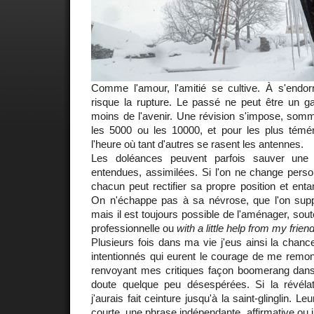
Comme l'amour, l'amitié se cultive. À s'endo
risque la rupture. Le passé ne peut être un g
moins de l'avenir. Une révision s'impose, somm
les 5000 ou les 10000, et pour les plus témé
l'heure où tant d'autres se rasent les antennes.
Les doléances peuvent parfois sauver une r
entendues, assimilées. Si l'on ne change perso
chacun peut rectifier sa propre position et en
On n'échappe pas à sa névrose, que l'on suppos
mais il est toujours possible de l'aménager, sou
professionnelle ou
with a little help from my frien
Plusieurs fois dans ma vie j'eus ainsi la chanc
intentionnés qui eurent le courage de me remon
renvoyant mes critiques façon boomerang dans
doute quelque peu désespérées. Si la révélati
j'aurais fait ceinture jusqu'à la saint-glinglin. Le
courte, une phrase indépendante, affirmative ou 