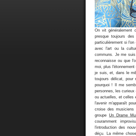
On vit généralement 
presque toujours des
particulièrement si l'o
avec l'art ou la cult
communs. Je me suis r
reconnaisse ou que l'o
moi, plus l'étonnement
je suis, et, dans le m
toujours délicat, pou
pourquoi ! Il me semb
personnes, les curieux
ou actuelles, et celles
l'avenir m'apparaît po
croise des musiciens i
groupe
Un Drame Musi
couramment improvisa
l'introduction des nou
déçu. La même chose 