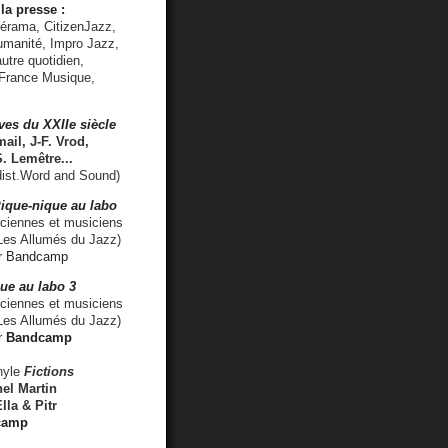
la presse :
lérama, CitizenJazz,
umanité, Impro Jazz,
utre quotidien,
 France Musique,
ves du XXIIe siècle
ail, J-F. Vrod,
S. Lemêtre
...
ist.Word and Sound)
ique-nique au labo
iennes et musiciens
es Allumés du Jazz)
r
Bandcamp
ue au labo 3
ciennes et musiciens
Les Allumés du Jazz)
r
Bandcamp
nyle
Fictions
el Martin
lla & Pitr
camp