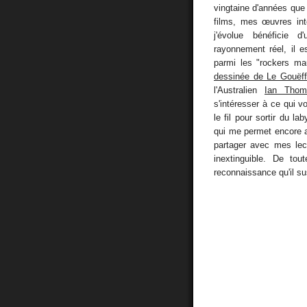
vingtaine d'années que
films, mes œuvres int
j'évolue bénéficie 
rayonnement réel, il 
parmi les "rockers ma
dessinée de Le Gouëf
l'Australien
Ian Thom
s'intéresser à ce qui v
le fil pour sortir du l
qui me permet encore a
partager avec mes lect
inextinguible. De tou
reconnaissance qu'il sus