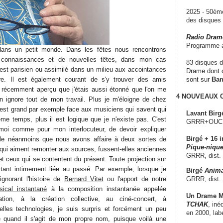
2025 - 50è
des disque
Radio Dram
Programme a
dans un petit monde. Dans les fêtes nous rencontrons
 connaissances et de nouvelles têtes, dans mon cas
83 disques d
n est parisien ou assimilé dans un milieu aux accointances
Drame dont c
ure. Il est également courant de s'y trouver des amis
sont sur
Ba
écemment aperçu que j'étais aussi étonné que l'on me
4 NOUVEAUX
n ignore tout de mon travail. Plus je m'éloigne de chez
 est grand par exemple face aux musiciens qui savent qui
Lavant Birg
ême temps, plus il est logique que je n'existe pas. C'est
GRRR+OUCH!,
r moi comme pour mon interlocuteur, de devoir expliquer
Birgé + 16 i
le néanmoins que nous avons affaire à deux sortes de
Pique-nique
 qui aiment remonter aux sources, fussent-elles anciennes
GRRR, dist.
 et ceux qui se contentent du présent. Toute projection sur
urtant intimement liée au passé. Par exemple, lorsque je
Birgé
Anima
GRRR, dist.
gnorant l'histoire de
Bernard Vitet
ou l'apport de notre
cal instantané
à la composition instantanée appelée
Un Drame Mu
tion, à la création collective, au ciné-concert, à
TCHAK
, iné
velles technologies, je suis surpris et forcément un peu
en 2000, lab
quand il s'agit de mon propre nom, puisque voilà une