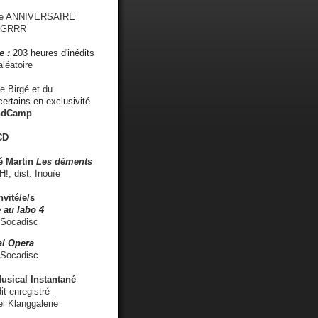
me ANNIVERSAIRE
s GRRR
e :
203 heures d'inédits
léatoire
e Birgé et du
ertains en exclusivité
ndCamp
CD
é
Martin
Les déments
 dist. Inouïe
nvité/e/s
 au labo 4
 Socadisc
l Opera
 Socadisc
sical Instantané
dit enregistré
el Klanggalerie