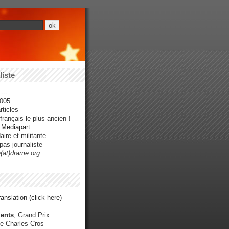
iste
---
005
ticles
rançais le plus ancien !
r Mediapart
ire et militante
pas journaliste
e(at)drame.org
anslation (click here)
ents
, Grand Prix
e Charles Cros