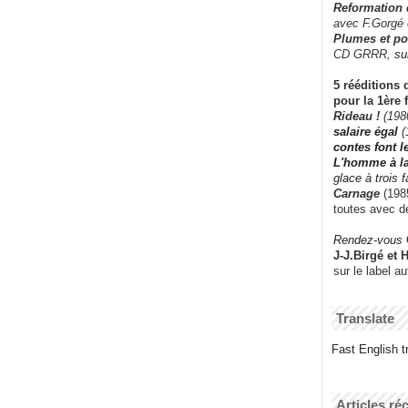
Reformation
avec F.Gorgé
Plumes et po
CD GRRR,
su
5 rééditions 
pour la 1ère 
Rideau !
(198
salaire égal
(
contes font 
L'homme à l
glace à trois 
Carnage
(1985
toutes avec d
Rendez-vous
J-J.Birgé et 
sur le label a
Translate
Fast English tr
Articles ré