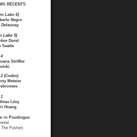
MS RÉCENTS
ro Labo 6)
berto Negro
 Delaunay
ro Labo 5)
lène Duret
e Saada
 4
iana Striffler
elski
2 (Codex)
nny Meteier
esbrosses
 1
thias Lévy
ri Hoang
ve
de
Poudingue
ental
. The Pusher)