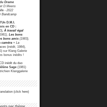
 du Drame
 et D.Meens
ils
- 2022
r Bandcamp
d'Un D.M.I.
fois en CD :
0)
,
À travail égal
1981),
Les bons
les bons amis
(1983),
a caméra
+ La
faces
(inédit, 1984),
) sur Klang Galerie
es bonus inédits !
CD inédit du duo
Hélène Sage
(1981)
utrichien Klanggalerie
anslation (click here)
cents par thème