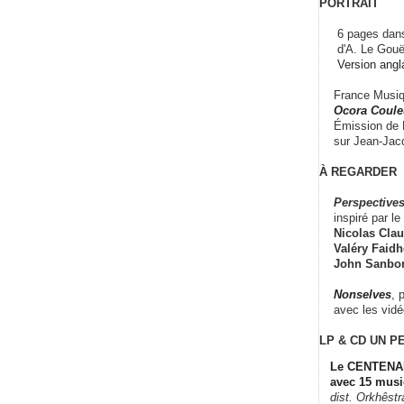
PORTRAIT
6 pages dans
d'A. Le Gouë
Version angl
France Musiqu
Ocora Couleu
Émission de F
sur Jean-Jacq
À REGARDER
Perspectives
inspiré par le 
Nicolas Claus
Valéry Faidhe
John Sanbo
Nonselves
, 
avec les vid
LP & CD
UN P
Le CENTENAI
avec 15 musi
dist. Orkhêst