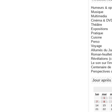
Humeurs & op
Musique
Multimedia
Cinéma & DV
Théâtre
Expositions
Pratique
Cuisine
Perso
Voyage
Allumés du J
Roman-feuille
Révélations (co
Le son sur l'i
Centenaire de
Perspectives 
Jour après 
lun
mar
m
1
7
8
14
15
21
22