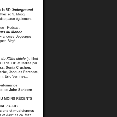
 la BD
Underground
fflec et N. Moog
aise
parue également
e - Podcast
rs du Monde
rançoise Degeorges
ues Birgé
 du XXIIe siècle
(le film)
CD de JJB et réalisé par
s, Sonia Cruchon,
rbe, Jacques Perconte,
rn
,
Eric Vernhes
...
performance
éos de
John Sanborn
EU MOINS RÉCENTS
RE de JJB
ciens et musiciennes
ra et Allumés du Jazz