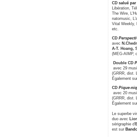
CD
salué par 
Libération, Té
The Wire, L'H
natomusic, L'a
Vital Weekly,
etc.
CD
Perspecti
avec
N.Chedm
A-T. Hoang, 
(MEG-AIMP, d
Double CD
P
avec 29 music
(GRRR, dist. L
Également su
CD
Pique-niq
avec 20 musi
(GRRR, dist. 
Également su
Le superbe vi
duo avec
Lion
sérigraphie d'
E
est sur
Band