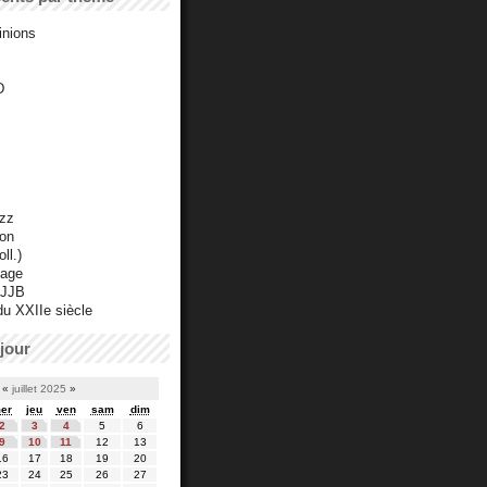
inions
D
azz
ton
ll.)
mage
 JJB
du XXIIe siècle
jour
«
juillet 2025
»
er
jeu
ven
sam
dim
2
3
4
5
6
9
10
11
12
13
16
17
18
19
20
23
24
25
26
27