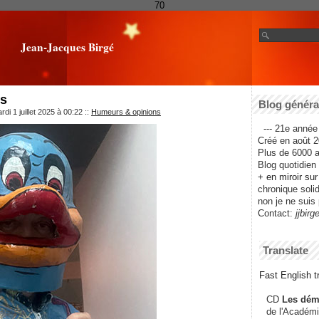
70
Jean-Jacques Birgé
es
Blog général
di 1 juillet 2025 à 00:22
::
Humeurs & opinions
--- 21e année 
Créé en août 2
Plus de 6000 ar
Blog quotidien f
+ en miroir su
chronique solida
non je ne suis 
Contact:
jjbirg
Translate
Fast English tr
CD
Les dém
de l'Académi