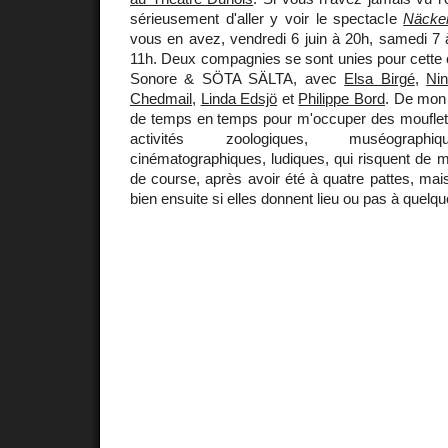
sérieusement d'aller y voir le spectacle
Näcke
vous en avez, vendredi 6 juin à 20h, samedi 7
11h. Deux compagnies se sont unies pour cette c
Sonore & SÖTA SÄLTA, avec
Elsa Birgé
,
Ni
Chedmail
,
Linda Edsjö
et
Philippe Bord
. De mon 
de temps en temps pour m'occuper des mouflets,
activités zoologiques, muséographiq
cinématographiques, ludiques, qui risquent de m
de course, après avoir été à quatre pattes, mais
bien ensuite si elles donnent lieu ou pas à quelque