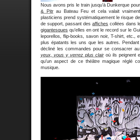
Nous avons pris le train jusqu’à Dunkerque pour 
& Pitr
au Bateau Feu et cela valait vraiment
plasticiens prend systématiquement le risque d
de support, passant des
affiches
collées dans l
gigantesques
qu’elles en ont le record sur le G
leporellos, flip-books, savon noir, T-shirt, etc., 
plus épatants les uns que les autres. Pendant
décliné les commandes pour se consacrer au
yeux, vous y verrez plus clair
où ils peignent e
qu’un aspect de ce théâtre magique réglé 
musique.