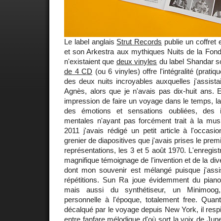
Le label anglais
Strut Records
publie un coffret
et son Arkestra aux mythiques Nuits de la Fond
n'existaient que
deux vinyles
du label Shandar s
de 4 CD
(ou 6 vinyles) offre l'intégralité (prati
des deux nuits incroyables auxquelles j'assist
Agnès, alors que je n'avais pas dix-huit ans. En
impression de faire un voyage dans le temps, l
des émotions et sensations oubliées, des 
mentales n'ayant pas forcément trait à la mu
2011 j'avais rédigé un petit article à l'occas
grenier de diapositives que j'avais prises le premie
représentations, les 3 et 5 août 1970. L'enregis
magnifique témoignage de l'invention et de la di
dont mon souvenir est mélangé puisque j'assis
répétitions. Sun Ra joue évidemment du piano, 
mais aussi du synthétiseur, un Minimoog
personnelle à l'époque, totalement free. Quant
décalqué par le voyage depuis New York, il respi
entre fanfare mélodique d'où sort la voix de
Jun