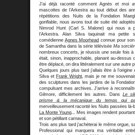
J'ai déjà raconté comment Agnès et moi av
mascottes de l'Arkestra au tout début des an
répétitions des Nuits de la Fondation Mae
gonflable, nous avons tout de suite été adoptés
Nimrod Hunt (Carl S. Malone) qui nous a p
l'Arkestra. Alan Silva taquinait ma petit
comédienne
Agnes Moorhead
connue pour son 
de Samantha dans la série télévisée
Ma sorcièr
nombreux concerts, je réussis une seule fois à in
était, sinon, inapprochable, planant au-dessu
être déplacé, on dira littéralement sur une autre p
Quelques jours plus tard j'allais être à l'origine
Silva et
Frank Wright
, mais je ne me souvenai
des sculptures dans les jardins de la Fondatio
compulsant mes archives. J'arrive à reconnaît
Gilmore, difficilement les autres. Dans
Le si
prisme & la mécanique du temps qui pa
merveilleusement raconté les Nuits passées là-
La Monte Young
... Mes images rendent pourtant
et son pétillant carnaval.
Trois ans plus tard j'achèterai le même orgue, sa
Professional qui marquera ma véritable ent