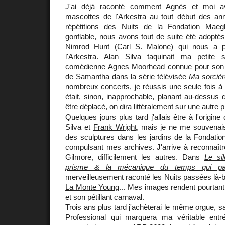
J'ai déjà raconté comment Agnès et moi av
mascottes de l'Arkestra au tout début des an
répétitions des Nuits de la Fondation Mae
gonflable, nous avons tout de suite été adoptés
Nimrod Hunt (Carl S. Malone) qui nous a p
l'Arkestra. Alan Silva taquinait ma petit
comédienne
Agnes Moorhead
connue pour son 
de Samantha dans la série télévisée
Ma sorcièr
nombreux concerts, je réussis une seule fois à in
était, sinon, inapprochable, planant au-dessu
être déplacé, on dira littéralement sur une autre p
Quelques jours plus tard j'allais être à l'origine
Silva et
Frank Wright
, mais je ne me souvenai
des sculptures dans les jardins de la Fondatio
compulsant mes archives. J'arrive à reconnaît
Gilmore, difficilement les autres. Dans
Le si
prisme & la mécanique du temps qui pa
merveilleusement raconté les Nuits passées là-
La Monte Young
... Mes images rendent pourtant
et son pétillant carnaval.
Trois ans plus tard j'achèterai le même orgue, sa
Professional qui marquera ma véritable ent