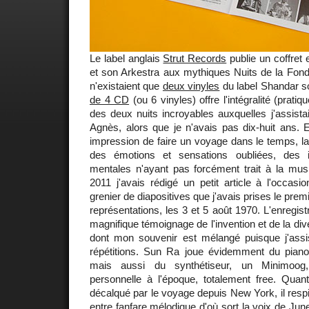
Le label anglais
Strut Records
publie un coffret
et son Arkestra aux mythiques Nuits de la Fond
n'existaient que
deux vinyles
du label Shandar s
de 4 CD
(ou 6 vinyles) offre l'intégralité (prati
des deux nuits incroyables auxquelles j'assist
Agnès, alors que je n'avais pas dix-huit ans. En
impression de faire un voyage dans le temps, l
des émotions et sensations oubliées, des 
mentales n'ayant pas forcément trait à la mu
2011 j'avais rédigé un petit article à l'occas
grenier de diapositives que j'avais prises le premie
représentations, les 3 et 5 août 1970. L'enregis
magnifique témoignage de l'invention et de la di
dont mon souvenir est mélangé puisque j'assis
répétitions. Sun Ra joue évidemment du piano, 
mais aussi du synthétiseur, un Minimoog
personnelle à l'époque, totalement free. Quant
décalqué par le voyage depuis New York, il respi
entre fanfare mélodique d'où sort la voix de
Jun