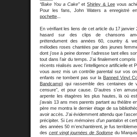
“Bake You a Cake”
et
Shirley & Lee
vous ach
Pour les fans, John Waters a enregistré 
pochette
...
En vérifiant les liens de cet article du 17 janvie
hasard sur des clips de chansons améri
prétendument des années 60, country & wes
mélodies roses chantées par des jeunes femme
dont j'ose à peine donner l'adresse tant elles so
tout dans l'air du temps. J'ai finalement compris 
récents réalisés avec l'intelligence artificielle e
vous avez mis un contrôle parental sur vos or
enfants ne tombent pas sur la
Banned Vinyl Col
Bandcamp
) qui rassemble des centaines de vi
censure", et pour cause. D'autres s'en amus
arpente les étagères les plus hautes, là où e
j'avais 13 ans mes parents partant au théâtre e
père me montra le dernier étage de sa bibliothèq
avoir accès. J'ai évidemment attendu que l'ascen
précipiter. Si
Les mémoires d'un pantalon
et cer
des années 50 m'enchantèrent, je fus terriblemen
des
cent vingt journées de Sodome
du Marqui