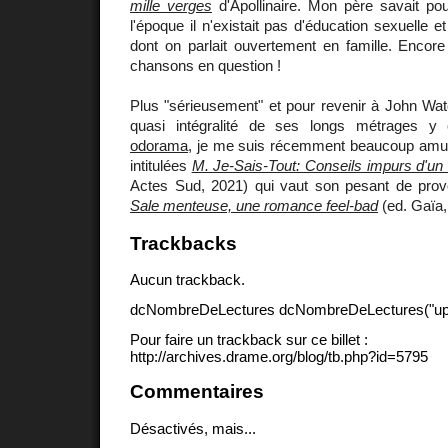
mille verges
d'Apollinaire. Mon père savait pour
l'époque il n'existait pas d'éducation sexuelle et
dont on parlait ouvertement en famille. Encor
chansons en question !
Plus "sérieusement" et pour revenir à John Wat
quasi intégralité de ses longs métrages 
odorama
, je me suis récemment beaucoup amu
intitulées
M. Je-Sais-Tout: Conseils impurs d'un
Actes Sud, 2021) qui vaut son pesant de pro
Sale menteuse, une romance feel-bad
(ed. Gaïa,
Trackbacks
Aucun trackback.
dcNombreDeLectures dcNombreDeLectures("upd
Pour faire un trackback sur ce billet :
http://archives.drame.org/blog/tb.php?id=5795
Commentaires
Désactivés, mais...