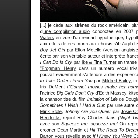
[...] je cède aux sirènes du rock américain, plutô
d'
une compilation audio
concoctée en 2007 pa
Waters
en vue d'un rencart hypothétique, hypot
aux effets de ces morceaux choisis s'il s'agit d'
Boy Jet Girl
par
Elton Motello
(version anglais
écrite par son véritable auteur et interprète fra
I Can Do Is Cry
par
Ike & Tina Turner
en transe
"Frogman" Henry
dans un numéro vocal tri-s
pouvait évidemment s'attendre à des expérienc
to Take Orders From You
par
Mildred Bailey
, c
Iris DeMent
(
"Convict movies make her horny
l'actrice
Big Girls Don't Cry
d'
Edith Massey
, kit
la chanson titre du film
Imitation of Life
de Dougla
Sometimes I Wish I Had a Gun
par une autre d
Mink Stole
,
Johnny Are you Queer
par
Josie Co
Hendricks
rejoint Ray Charles dans
(Night Ti
avec son
Squeeze me, squeeze me!
On repren
crooner
Dean Martin
et
Hit The Road To Drea
Barton
vous réveille avec
If I Knew You Were Co