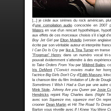
[...] je cède aux sirènes du rock américain, plutô
d'
une compilation audio
concoctée en 2007 pa
Waters
en vue d'un rencart hypothétique, hypot
aux effets de ces morceaux choisis s'il s'agit d'
Boy Jet Girl
par
Elton Motello
(version anglais
écrite par son véritable auteur et interprète fra
I Can Do Is Cry
par
Ike & Tina Turner
en transe
"Frogman" Henry
dans un numéro vocal tri-s
pouvait évidemment s'attendre à des expérienc
to Take Orders From You
par
Mildred Bailey
, c
Iris DeMent
(
"Convict movies make her horny
l'actrice
Big Girls Don't Cry
d'
Edith Massey
, kit
la chanson titre du film
Imitation of Life
de Dougla
Sometimes I Wish I Had a Gun
par une autre d
Mink Stole
,
Johnny Are you Queer
par
Josie Co
Hendricks
rejoint Ray Charles dans
(Night Ti
avec son
Squeeze me, squeeze me!
On repren
crooner
Dean Martin
et
Hit The Road To Drea
Barton
vous réveille avec
If I Knew You Were Co