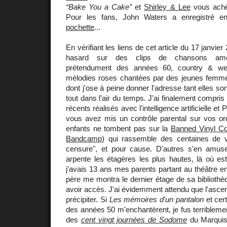
“Bake You a Cake”
et
Shirley & Lee
vous ach
Pour les fans, John Waters a enregistré 
pochette
...
En vérifiant les liens de cet article du 17 janvie
hasard sur des clips de chansons améri
prétendument des années 60, country & wes
mélodies roses chantées par des jeunes femme
dont j'ose à peine donner l'adresse tant elles so
tout dans l'air du temps. J'ai finalement compris 
récents réalisés avec l'intelligence artificielle e
vous avez mis un contrôle parental sur vos or
enfants ne tombent pas sur la
Banned Vinyl Col
Bandcamp
) qui rassemble des centaines de vi
censure", et pour cause. D'autres s'en amus
arpente les étagères les plus hautes, là où e
j'avais 13 ans mes parents partant au théâtre e
père me montra le dernier étage de sa bibliothèq
avoir accès. J'ai évidemment attendu que l'ascen
précipiter. Si
Les mémoires d'un pantalon
et cer
des années 50 m'enchantèrent, je fus terriblemen
des
cent vingt journées de Sodome
du Marqui