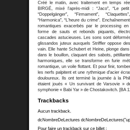
Créé le matin, avec traitement en temps 
BIRGÉ, mixé l'après-midi : “Jaco”, “Le petit 
“Doppelgänger”, “Firmament”, “Claquettes
“Harmonica”, “L'heure du crime”. Enchaînements
romantiques exacerbés par le processing en
forme de sauts et rebonds piquants, élect
cascades astucieuses. Les sons sont déformés
glissandos juteux auxquels Striffler oppose des
vain. Elle hante Schubert et Heine, plonge dans 
dans le bouillon, claquant des sabots, pétillan
harmoniques, elle se transforme en furie méta
romantique, un voile flottant. Et pour finir, tomb
les nerfs palpitent et une rythmique d’acier écr
douloureux. Ils ont terminé la journée à la Ph
étaient joués « Un survivant de Varsovie » 
symphonie « Babi Yar » de Chostakovitch. [BA 1
Trackbacks
Aucun trackback.
dcNombreDeLectures dcNombreDeLectures("upd
Pour faire un trackback sur ce billet :