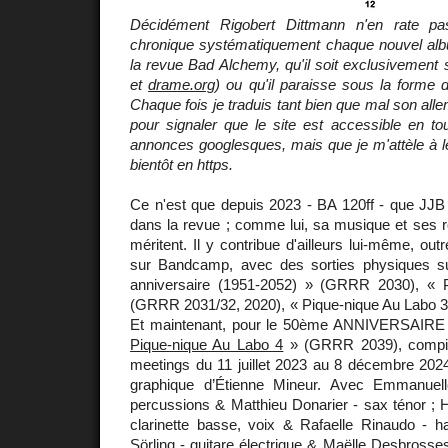
Décidément Rigobert Dittmann n'en rate pa
chronique systématiquement chaque nouvel al
la revue Bad Alchemy, qu'il soit exclusivement s
et
drame.org
) ou qu'il paraisse sous la forme 
Chaque fois je traduis tant bien que mal son allem
pour signaler que le site est accessible en to
annonces googlesques, mais que je m'attèle à le 
bientôt en https.
Ce n'est que depuis 2023 - BA 120ff - que JJB
dans la revue ; comme lui, sa musique et ses r
méritent. Il y contribue d'ailleurs lui-même, ou
sur Bandcamp, avec des sorties physiques 
anniversaire (1951-2052) » (GRRR 2030), « 
(GRRR 2031/32, 2020), « Pique-nique Au Labo 
Et maintenant, pour le 50ème ANNIVERSAIRE
Pique-nique Au Labo 4
» (GRRR 2039), compila
meetings du 11 juillet 2023 au 8 décembre 2024
graphique d’Étienne Mineur. Avec Emmanuell
percussions & Matthieu Donarier - sax ténor ; Hé
clarinette basse, voix & Rafaelle Rinaudo - ha
Sörling - guitare électrique & Maëlle Desbrosse