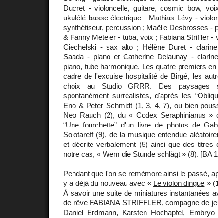
Ducret - violoncelle, guitare, cosmic bow, v
ukulélé basse électrique ; Mathias Lévy - violo
synthétiseur, percussion ; Maëlle Desbrosses - p
& Fanny Meteier - tuba, voix ; Fabiana Striffler -
Ciechelski - sax alto ; Hélène Duret - clarin
Saada - piano et Catherine Delaunay - clarin
piano, tube harmonique. Les quatre premiers en t
cadre de l'exquise hospitalité de Birgé, les aut
choix au Studio GRRR. Des paysages so
spontanément surréalistes, d'après les “Obliqu
Eno & Peter Schmidt (1, 3, 4, 7), ou bien pou
Neo Rauch (2), du « Codex Seraphinianus » de
“Une fourchette” d'un livre de photos de Gab
Solotareff (9), de la musique entendue aléatoir
et décrite verbalement (5) ainsi que des titre
notre cas, « Wem die Stunde schlägt » (8). [BA 1
Pendant que l'on se remémore ainsi le passé, ap
y a déjà du nouveau avec «
Le violon dingue
» (1
À savoir une suite de miniatures instantanées av
de rêve FABIANA STRIFFLER, compagne de jeu 
Daniel Erdmann, Karsten Hochapfel, Embryo 