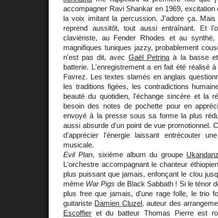
accompagner Ravi Shankar en 1969, excitation 
la voix imitant la percussion. J'adore ça. Mais
reprend aussitôt, tout aussi entraînant. Et l
claviériste, au Fender Rhodes et au synthé, d
magnifiques tuniques jazzy, probablement cous
n'est pas dit, avec
Gaël Petrina
à la basse e
batterie. L'enregistrement a en fait été réalisé à
Favrez. Les textes slamés en anglais questionne
les traditions figées, les contradictions humain
beauté du quotidien, l'échange sincère et la rés
besoin des notes de pochette pour en appréci
envoyé à la presse sous sa forme la plus rédui
aussi absurde d'un point de vue promotionnel.
d'apprécier l'énergie laissant entrécouter un
musicale.
Evil Plan
, sixième album du groupe
Ukandan
L'orchestre accompagnant le chanteur éthiopie
plus puissant que jamais, enfonçant le clou jusq
même
War Pigs
de Black Sabbath ! Si le ténor 
plus free que jamais, d'une rage folle, le trio 
guitariste
Damien Cluzel
, auteur des arrangemen
Escoffier
et du batteur Thomas Pierre est ro