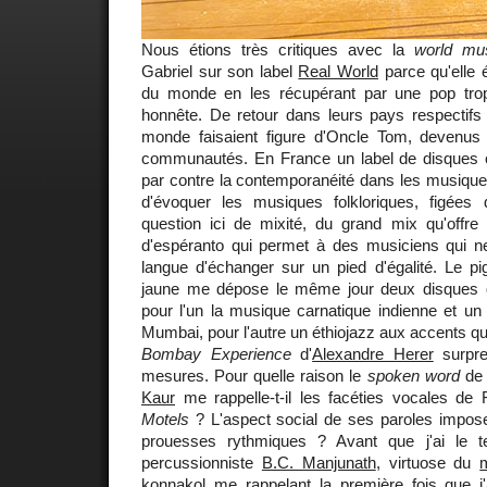
Nous étions très critiques avec la
world mu
Gabriel sur son label
Real World
parce qu'elle 
du monde en les récupérant par une pop trop
honnête. De retour dans leurs pays respectifs 
monde faisaient figure d'Oncle Tom, devenus
communautés. En France un label de disques 
par contre la contemporanéité dans les musiques 
d'évoquer les musiques folkloriques, figées
question ici de mixité, du grand mix qu'offre
d'espéranto qui permet à des musiciens qui 
langue d'échanger sur un pied d'égalité. Le p
jaune me dépose le même jour deux disques q
pour l'un la musique carnatique indienne et un
Mumbai, pour l'autre un éthiojazz aux accents qu
Bombay Experience
d'
Alexandre Herer
surpre
mesures. Pour quelle raison le
spoken word
de 
Kaur
me rappelle-t-il les facéties vocales d
Motels
? L'aspect social de ses paroles impose
prouesses rythmiques ? Avant que j'ai le 
percussionniste
B.C. Manjunath
, virtuose du
konnakol
me rappelant la première fois que j