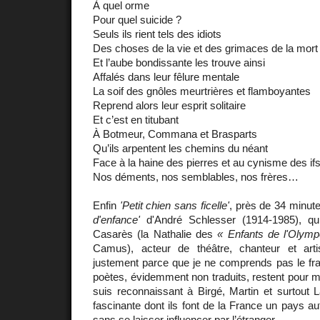
À quel orme
Pour quel suicide ?
Seuls ils rient tels des idiots
Des choses de la vie et des grimaces de la mort
Et l’aube bondissante les trouve ainsi
Affalés dans leur fêlure mentale
La soif des gnôles meurtrières et flamboyantes
Reprend alors leur esprit solitaire
Et c’est en titubant
À Botmeur, Commana et Brasparts
Qu’ils arpentent les chemins du néant
Face à la haine des pierres et au cynisme des if
Nos déments, nos semblables, nos frères…
Enfin
'Petit chien sans ficelle'
, près de 34 minut
d'enfance'
d'André Schlesser (1914-1985), qui
Casarès (la Nathalie des
« Enfants de l'Olym
Camus), acteur de théâtre, chanteur et arti
justement parce que je ne comprends pas le fra
poètes, évidemment non traduits, restent pour m
suis reconnaissant à Birgé, Martin et surtout 
fascinante dont ils font de la France un pays au
sans se laisser influencer par l’étranger.