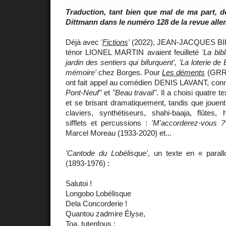
Traduction, tant bien que mal de ma part, de
Dittmann dans le numéro 128 de la revue all
Déjà avec
'
Fictions
'
(2022), JEAN-JACQUES BIRG
ténor LIONEL MARTIN avaient feuilleté
'La bib
jardin des sentiers qui bifurquent', 'La loterie de
mémoire'
chez Borges. Pour
Les déments
(GRRR
ont fait appel au comédien DENIS LAVANT, con
Pont-Neuf"
et
"Beau travail"
. Il a choisi quatre 
et se brisant dramatiquement, tandis que jouen
claviers, synthétiseurs, shahi-baaja, flûtes,
sifflets et percussions :
'M'accorderez-vous ?
Marcel Moreau (1933-2020) et...
'Cantode du Lobélisque'
, un texte en « parall
(1893-1976) :
Salutoi !
Longobo Lobélisque
Dela Concorderie !
Quantou zadmire Élyse,
Toa, tutenfous :