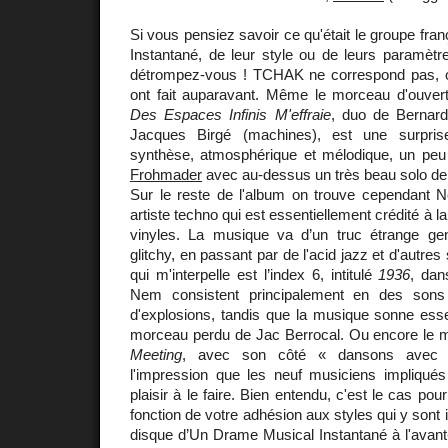
Si vous pensiez savoir ce qu'était le groupe fr
Instantané, de leur style ou de leurs paramètr
détrompez-vous ! TCHAK ne correspond pas, ou
ont fait auparavant. Même le morceau d'ouver
Des Espaces Infinis M'effraie
, duo de Bernard
Jacques Birgé (machines), est une surpri
synthèse, atmosphérique et mélodique, un pe
Frohmader
avec au-dessus un très beau solo de 
Sur le reste de l'album on trouve cependant
artiste techno qui est essentiellement crédité à l
vinyles. La musique va d’un truc étrange g
glitchy, en passant par de l'acid jazz et d'autres
qui m'interpelle est l’index 6, intitulé
1936
, dan
Nem consistent principalement en des sons
d'explosions, tandis que la musique sonne es
morceau perdu de Jac Berrocal. Ou encore le 
Meeting
, avec son côté « dansons avec 
l'impression que les neuf musiciens impliqué
plaisir à le faire. Bien entendu, c'est le cas pou
fonction de votre adhésion aux styles qui y sont i
disque d’Un Drame Musical Instantané à l'avan