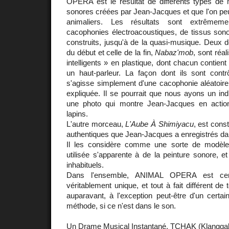
OPERA est le résultat de différents types de 
sonores créées par Jean-Jacques et que l'on peut
animaliers. Les résultats sont extrêmeme
cacophonies électroacoustiques, de tissus son
construits, jusqu'à de la quasi-musique. Deux de
du début et celle de la fin,
Nabaz'mob
, sont réa
intelligents » en plastique, dont chacun contient 
un haut-parleur. La façon dont ils sont contr
s'agisse simplement d'une cacophonie aléatoire
expliquée. Il se pourrait que nous ayons un ind
une photo qui montre Jean-Jacques en action
lapins.
L'autre morceau,
L'Aube À Shimiyacu
, est cons
authentiques que Jean-Jacques a enregistrés dan
Il les considère comme une sorte de modèl
utilisée s'apparente à de la peinture sonore, et
inhabituels.
Dans l'ensemble, ANIMAL OPERA est cer
véritablement unique, et tout à fait différent de 
auparavant, à l'exception peut-être d'un certa
méthode, si ce n'est dans le son.
Un Drame Musical Instantané,
TCHAK
(Klangga