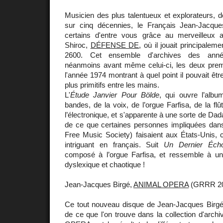
Musicien des plus talentueux et explorateurs, do
sur cinq décennies, le Français Jean-Jacqu
certains d'entre vous grâce au merveilleux
Shiroc,
DÉFENSE DE
, où il jouait principale
2600. Cet ensemble d'archives des an
néanmoins avant même celui-ci, les deux premi
l'année 1974 montrant à quel point il pouvait être
plus primitifs entre les mains.
L'
Étude Janvier Pour Bölde
, qui ouvre l’albu
bandes, de la voix, de l’orgue Farfisa, de la fl
l’électronique, et s'apparente à une sorte de Dada
de ce que certaines personnes impliquées da
Free Music Society) faisaient aux États-Unis, c
intriguant en français. Suit
Un Dernier Éch
composé à l’orgue Farfisa, et ressemble à u
dyslexique et chaotique !
Jean-Jacques Birgé,
ANIMAL OPERA
(GRRR 20
Ce tout nouveau disque de Jean-Jacques Birgé es
de ce que l'on trouve dans la collection d'arc