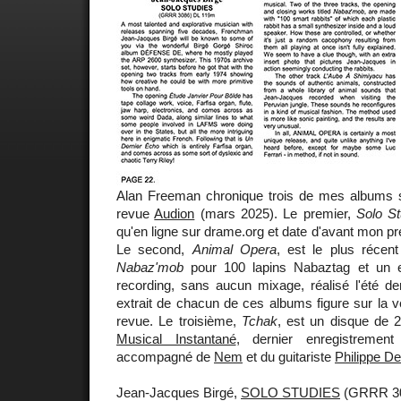
Alan Freeman chronique trois de mes albums 
revue
Audion
(mars 2025). Le premier,
Solo St
qu'en ligne sur drame.org et date d'avant mon pr
Le second,
Animal Opera
, est le plus récent
Nabaz'mob
pour 100 lapins Nabaztag et un en
recording, sans aucun mixage, réalisé l'été d
extrait de chacun de ces albums figure sur la v
revue. Le troisième,
Tchak
, est un disque de 2
Musical Instantané
, dernier enregistreme
accompagné de
Nem
et du guitariste
Philippe D
Jean-Jacques Birgé,
SOLO STUDIES
(GRRR 30