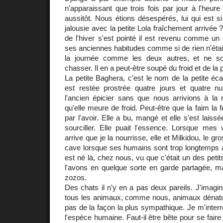
n'apparaissant que trois fois par jour à l'heure
aussitôt. Nous étions désespérés, lui qui est si
jalousie avec la petite Lola fraîchement arrivée ?
de l'hiver s'est pointé il est revenu comme un
ses anciennes habitudes comme si de rien n'était. 
la journée comme les deux autres, et ne so
chasser. Il en a peut-être soupé du froid et de la pl
La petite Baghera, c'est le nom de la petite écai
est restée prostrée quatre jours et quatre nu
l'ancien épicier sans que nous arrivions à la 
qu'elle meure de froid. Peut-être que la faim la fer
par l'avoir. Elle a bu, mangé et elle s'est lais
sourciller. Elle puait l'essence. Lorsque mes 
arrive que je la nourrisse, elle et Milkidou, le gr
cave lorsque ses humains sont trop longtemps abs
est né là, chez nous, vu que c'était un des peti
l'avons en quelque sorte en garde partagée, mais
zozos.
Des chats il n'y en a pas deux pareils. J'imagin
tous les animaux, comme nous, animaux dénaturé
pas de la façon la plus sympathique. Je m'interr
l'espèce humaine. Faut-il être bête pour se faire 