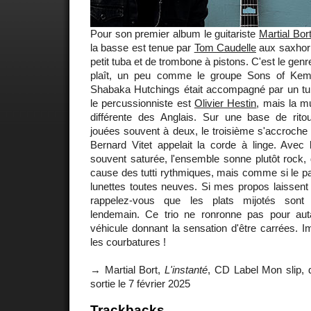
Pour son premier album le guitariste
Martial Bor
la basse est tenue par
Tom Caudelle
aux saxhorn
petit tuba et de trombone à pistons. C'est le gen
plaît, un peu comme le groupe Sons of Kem
Shabaka Hutchings était accompagné par un tuba
le percussionniste est
Olivier Hestin
, mais la 
différente des Anglais. Sur une base de ritour
jouées souvent à deux, le troisième s'accroche e
Bernard Vitet appelait la corde à linge. Avec 
souvent saturée, l'ensemble sonne plutôt rock, 
cause des tutti rythmiques, mais comme si le pa
lunettes toutes neuves. Si mes propos laissent
rappelez-vous que les plats mijotés sont 
lendemain. Ce trio ne ronronne pas pour aut
véhicule donnant la sensation d'être carrées. I
les courbatures !
→ Martial Bort,
L'instanté
, CD Label Mon slip, di
sortie le 7 février 2025
Trackbacks