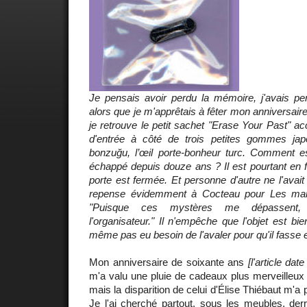
Je pensais avoir perdu la mémoire, j'avais per
alors que je m'apprêtais à fêter mon anniversair
je retrouve le petit sachet "Erase Your Past" ac
d'entrée à côté de trois petites gommes jap
bonzuğu, l’œil porte-bonheur turc. Comment est-
échappé depuis douze ans ? Il est pourtant en 
porte est fermée. Et personne d'autre ne l'avai
repense évidemment à Cocteau pour
Les mar
"Puisque ces mystères me dépassent, 
l'organisateur." Il n'empêche que l'objet est bie
même pas eu besoin de l'avaler pour qu'il fasse ef
Mon anniversaire de soixante ans
[l'article da
m'a valu une pluie de cadeaux plus merveilleux 
mais la disparition de celui d'Élise Thiébaut m'a 
Je l'ai cherché partout, sous les meubles, derri