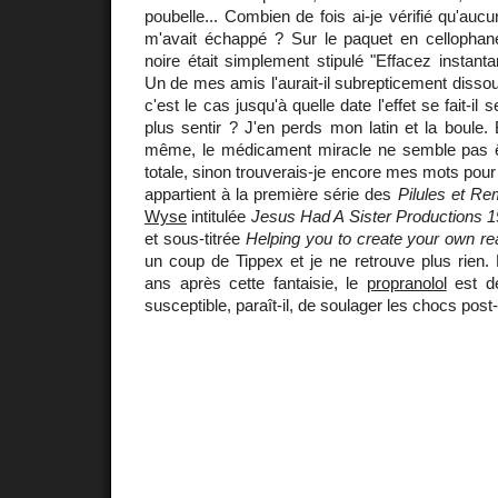
poubelle... Combien de fois ai-je vérifié qu'auc
m'avait échappé ? Sur le paquet en cellophan
noire était simplement stipulé "Effacez instant
Un de mes amis l'aurait-il subrepticement disso
c'est le cas jusqu'à quelle date l'effet se fait-il s
plus sentir ? J'en perds mon latin et la boule.
même, le médicament miracle ne semble pas ê
totale, sinon trouverais-je encore mes mots pour
appartient à la première série des
Pilules et R
Wyse
intitulée
Jesus Had A Sister Productions 
et sous-titrée
Helping you to create your own rea
un coup de Tippex et je ne retrouve plus rien.
ans après cette fantaisie, le
propranolol
est de
susceptible, paraît-il, de soulager les chocs post