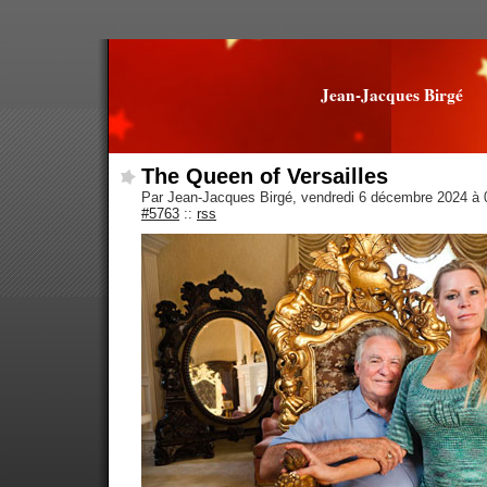
Jean-Jacques Birgé
The Queen of Versailles
Par Jean-Jacques Birgé, vendredi 6 décembre 2024 à
#5763
::
rss