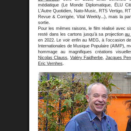
médiatique (Le Monde Diplomatique, ÉLU Ci
L'Autre Quotidien, Nato-Music, RTS Vertigo, R
Revue & Corrigée, Vital Weekly...), mais la pa
sortie.
Pour les mêmes raisons, le film réalisé avec six
resté dans les cartons jusqu'à sa projection
au
en 2022. Le voir enfin au MEG, à l'occasion d
Internationales de Musique Populaire (AIMP), me 
hommage au magnifiques créations visuel
Nicolas Clauss
,
Valéry Faidherbe
,
Jacques Per
Eric Vernhes
.