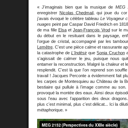
« J'imaginais bien que la musique de
MEG 
enregistrer
Nicolas Chedmail
, qui joue du cor 
j'avais évoqué le célèbre tableau
Le Voyageur c
nuages
peint par Caspar David Friedrich en 1818.
de ma fille
Elsa
et
Jean-François Vrod
sur le ma
du début en le resituant dans le paysage, enf
l'orgue de cristal, accompagné par les tambo
Lemêtre
. C'est une pièce calme et rassurante a
la catastrophe de
L'Indésir
que
Sonia Cruchon
a
s'agissait de calmer le jeu, puisque nous quit
entamer la reconstruction. Malgré la chaleur et le
resplendit. C'est là que l'on reprend son souffl
travail ! Jacques Perconte a évidemment fait plu
les carpes de Montesquieu au Château de la Brè
bestiaire qui pullule à l'image comme au son.
provoqué la montée des eaux. Ainsi deux épisode
sous l'eau avec l'apparition des deux dragons
plus c'est minimal, plus c'est délicat... Ici la dil
métaphorique. »