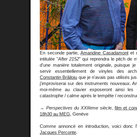
En seconde partie,
Amandine Casadamont
et 
intitulée "
After 2152
" qui reprendra le pitch de
d'une manière totalement originale, puisque j
servir essentiellement de vinyles des arch
Constantin Brăiloiu
que je n'avais pas utilisés j
j'improviserai sur des instruments nouveaux. A
moi-même au clavier exposeront ainsi les
catastrophe / calme après le tempête / reconstruct
→
Perspectives du XXIIème siècle
,
film et con
18h30 au MEG
, Genève
Comme annoncé en introduction, voici donc l'
Jacques Perconte
.