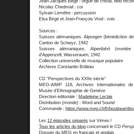
Jean-Jacques Birgé : orgue de cristal, field recor
Nicolas Chedmail : cor
Sylvain Lemêtre : percussion
Elsa Birgé et Jean-François Vrod : voix
Sources :
Suisses alémaniques. Alpsegen (bénédiction de 
Canton de Schwyz, 1942
Suisses alémaniques. Alpenfahrt (montée
d’Appenzell, Wasserauen, 1942
Collection universelle de musique populaire
Archives Constantin Brăiloiu
CD "Perspectives du XXIIe siècle"
MEG-AIMP 118, Archives Internationales de
Musée d'Ethnographie de Genève
Direction éditoriale :
Madeleine Leclair
Distribution (monde) : Word and Sound
Commande :
https://www.meg.ch/fr/boutique/dis
Les
12 épisodes séparés
sur Vimeo !
Tous les articles du blog
concernant le CD
Persp
Dossier du MEG
en français et anglais