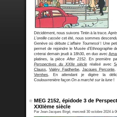
Décidément, nous suivons Tintin à la trace. Apr
L'oreille cassée
cet été, nous sommes descendus
Genève où débute
L'affaire Tournesol
! Une pet
permet de rejoindre le Musée d'Ethnographie
créerai demain jeudi à 18h30, en duo avec
Ama
platines, la pièce
After 2152
. En première par
Perspectives du XXIIe siècle
réalisé avec
S
Clauss
,
Valéry Faidherbe
,
Jacques Perconte
Vernhes
. En attendant je digère la déli
Coulouvrenière façon
On a marché sur la lune
!
MEG 2152, épidode 3 de Perspect
XXIIème siècle
Par Jean-Jacques Birgé, mercredi 30 octobre 2024 à 