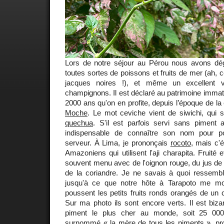
Lors de notre séjour au Pérou nous avons d
toutes sortes de poissons et fruits de mer (ah, ce
jacques noires !), et même un excellent 
champignons. Il est déclaré au patrimoine immatér
2000 ans qu'on en profite, depuis l’époque de la
Moche
. Le mot ceviche vient de siwichi, qui si
quechua
. S'il est parfois servi sans piment au
indispensable de connaître son nom pour p
serveur. À Lima, je prononçais
rocoto
, mais c'é
Amazoniens qui utilisent l'aji charapita. Fruité 
souvent menu avec de l'oignon rouge, du jus de c
de la coriandre. Je ne savais à quoi ressemb
jusqu'à ce que notre hôte à Tarapoto me mon
poussent les petits fruits ronds orangés de un 
Sur ma photo ils sont encore verts. Il est bi
piment le plus cher au monde, soit 25 000
surnommé « la mère de tous les piments », p