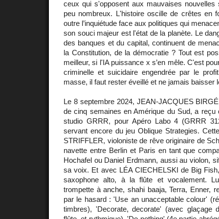
ceux qui s'opposent aux mauvaises nouvelles 
peu nombreux. L'histoire oscille de crêtes en 
outre l’inquiétude face aux politiques qui menacen
son souci majeur est l'état de la planète. Le dang
des banques et du capital, continuent de menace
la Constitution, de la démocratie ? Tout est pos
meilleur, si l'IA puissance x s’en mêle. C'est pour
criminelle et suicidaire engendrée par le profi
masse, il faut rester éveillé et ne jamais baisser 
Le 8 septembre 2024, JEAN-JACQUES BIRGÉ, 
de cinq semaines en Amérique du Sud, a reçu 
studio GRRR, pour Apéro Labo 4 (GRRR 312
servant encore du jeu Oblique Strategies. Cett
STRIFFLER, violoniste de rêve originaire de Schw
navette entre Berlin et Paris en tant que comp
Hochafel ou Daniel Erdmann, aussi au violon, sif
sa voix. Et avec LÉA CIECHELSKI de Big Fish,
saxophone alto, à la flûte et vocalement. L
trompette à anche, shahi baaja, Terra, Enner, r
par le hasard : 'Use an unacceptable colour' (r
timbres), 'Decorate, decorate' (avec glaçage 
flûte, et rythmique), 'Do nothing' (4e partie abré