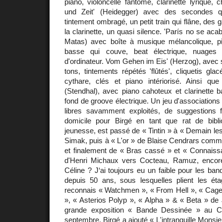
piano, violoncelle fantôme, clarinette lyrique, 
und Zeit' (Heidegger) avec des secondes qui
tintement ombragé, un petit train qui flâne, des g
la clarinette, un quasi silence. 'París no se aca
Matas) avec boîte à musique mélancolique, pi
basse qui couve, beat électrique, nuages 
d'ordinateur. Vom Gehen im Eis' (Herzog), avec 
tons, tintements répétés 'flûtés', cliquetis gla
cythare, clés et piano intériorisé. Ainsi que
(Stendhal), avec piano cahoteux et clarinette 
fond de groove électrique. Un jeu d'association
libres savamment exploités, de suggestions 
domicile pour Birgé en tant que rat de bibl
jeunesse, est passé de « Tintin » à « Demain les
Simak, puis à « L'or » de Blaise Cendrars comme 
et finalement de « Bras cassé » et « Connaissa
d'Henri Michaux vers Cocteau, Ramuz, encore
Céline ? J‘ai toujours eu un faible pour les ba
depuis 50 ans, sous lesquelles plient les éta
reconnais « Watchmen », « From Hell », « Cages 
», « Asterios Polyp », « Alpha » & « Beta » de 
grande exposition « Bande Dessinée » au C
septembre, Birgé a ajouté « L'intranquille Monsi