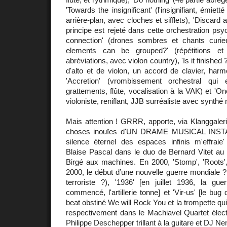
'Towards the insignificant' (l'insignifiant, émiet
arrière-plan, avec cloches et sifflets), 'Discard 
principe est rejeté dans cette orchestration psyc
connection' (drones sombres et chants curie
elements can be grouped?' (répétitions et f
abréviations, avec violon country), 'Is it finishe
d'alto et de violon, un accord de clavier, harmo
'Accretion' (vrombissement orchestral qui e
grattements, flûte, vocalisation à la VAK) et 'One
violoniste, reniflant, JJB surréaliste avec synth
Mais attention ! GRRR, apporte, via Klanggaler
choses inouïes d'UN DRAME MUSICAL INSTA
silence éternel des espaces infinis m'effraie
Blaise Pascal dans le duo de Bernard Vitet au
Birgé aux machines. En 2000, 'Stomp', 'Roots'
2000, le début d’une nouvelle guerre mondiale ? 
terroriste ?), '1936' [en juillet 1936, la gue
commencé, l'artillerie tonne] et 'Vir-us' [le bug
beat obstiné We will Rock You et la trompette qui 
respectivement dans le Machiavel Quartet élec
Philippe Deschepper trillant à la guitare et DJ N