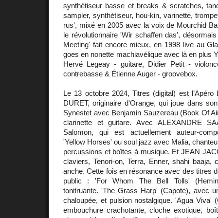
synthétiseur basse et breaks & scratches, ta
sampler, synthétiseur, hou-kin, varinette, trompet
rus', mixé en 2005 avec la voix de Mourchid Bac
le révolutionnaire 'Wir schaffen das', désormais
Meeting' fait encore mieux, en 1998 live au Gl
goes en nonette machiavélique avec là en plus 
Hervé Legeay - guitare, Didier Petit - violonce
contrebasse & Étienne Auger - groovebox.
Le 13 octobre 2024, Titres (digital) est l’Apé
DURET, originaire d'Orange, qui joue dans son 
Synestet avec Benjamin Sauzereau (Book Of Air),
clarinette et guitare. Avec ALEXANDRE S
Salomon, qui est actuellement auteur-compos
'Yellow Horses' ou soul jazz avec Malia, chanteu
percussions et boîtes à musique. Et JEAN J
claviers, Tenori-on, Terra, Enner, shahi baaja, 
anche. Cette fois en résonance avec des titres d
public : 'For Whom The Bell Tolls' (Hemi
tonitruante. 'The Grass Harp' (Capote), avec un
chaloupée, et pulsion nostalgique. 'Agua Viva' (
embouchure crachotante, cloche exotique, boît