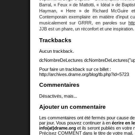
Barral, « Feux » de Mattotti, « Idéal » de Bap
Hayman, « Here » de Richard McGuire et
Contemporain exemplaire en matière d'input culti
musicalement sur GRRR, en paroles sur
htt
JJB est un phare, un réconfort et une inspiration.
Trackbacks
Aucun trackback.
dcNombreDeLectures dcNombreDeLectures("upd
Pour faire un trackback sur ce billet :
http://archives.drame.org/blog/tb.php?id=5723
Commentaires
Désactivés, mais...
Ajouter un commentaire
Les commentaires ont été fermés pour cause d
par jour. Vous pouvez continuer à en
écrire en l
info(at)drame.org
et ils seront publiés en votr
Précisez COMMENT dans le titre de votre mail.