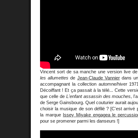
Vincent sort de sa manche une version live de 
les allumettes‬
de
Jean-Claude Vannier
dans un
accompagnant la collection automne/hiver 1971
Décoiffant ! Et ça passait à la télé... Cette vers
que celle de
L'enfant assassin des mouches
, l
de Serge Gainsbourg. Quel couturier aurait aujour
choisir la musique de son défilé ? [C'est arrivé
la marque
Issey Miyake engagea le percussio
pour se promener parmi les danseurs !]