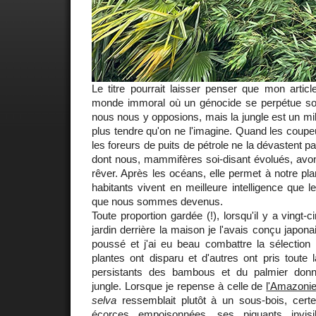
Le titre pourrait laisser penser que mon artic
monde immoral où un génocide se perpétue s
nous nous y opposions, mais la jungle est un mil
plus tendre qu'on ne l'imagine. Quand les coupe
les foreurs de puits de pétrole ne la dévastent pa
dont nous, mammifères soi-disant évolués, avon
rêver. Après les océans, elle permet à notre pla
habitants vivent en meilleure intelligence que 
que nous sommes devenus.
Toute proportion gardée (!), lorsqu'il y a vingt-ci
jardin derrière la maison je l'avais conçu japona
poussé et j'ai eu beau combattre la sélection 
plantes ont disparu et d'autres ont pris toute l
persistants des bambous et du palmier donne
jungle. Lorsque je repense à celle de
l'Amazoni
selva
ressemblait plutôt à un sous-bois, cer
écorces empoisonnées, ses piquants invisi