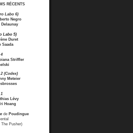
MS RÉCENTS
ro Labo 6)
berto Negro
 Delaunay
ro Labo 5)
lène Duret
e Saada
 4
iana Striffler
elski
2 (Codex)
nny Meteier
esbrosses
 1
thias Lévy
ri Hoang
ve
de
Poudingue
ental
. The Pusher)