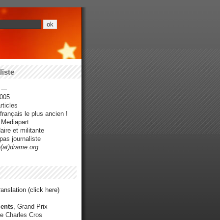
iste
---
005
ticles
rançais le plus ancien !
r Mediapart
ire et militante
pas journaliste
e(at)drame.org
anslation (click here)
ents
, Grand Prix
e Charles Cros