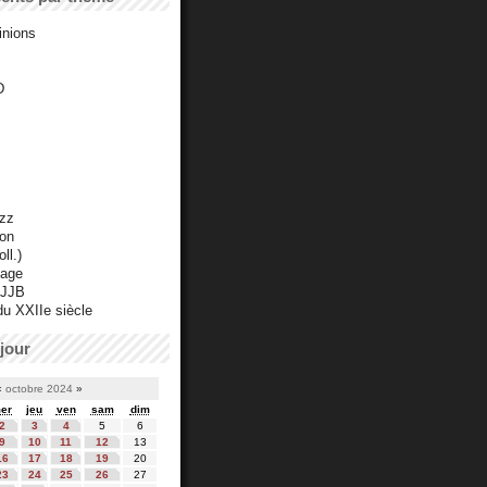
inions
D
azz
ton
ll.)
mage
 JJB
du XXIIe siècle
jour
«
octobre 2024
»
er
jeu
ven
sam
dim
2
3
4
5
6
9
10
11
12
13
16
17
18
19
20
23
24
25
26
27