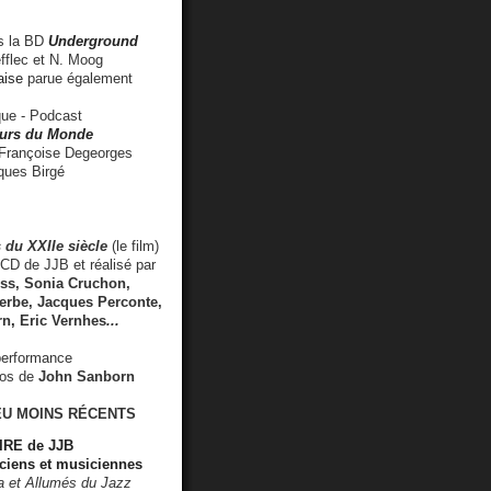
 la BD
Underground
fflec et N. Moog
aise
parue également
e - Podcast
rs du Monde
rançoise Degeorges
ues Birgé
 du XXIIe siècle
(le film)
CD de JJB et réalisé par
s, Sonia Cruchon,
rbe, Jacques Perconte,
rn
,
Eric Vernhes
...
performance
éos de
John Sanborn
EU MOINS RÉCENTS
RE de JJB
ciens et musiciennes
ra et Allumés du Jazz