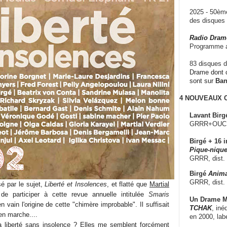
2025 - 50è
des disque
Radio Dram
Programme a
83 disques d
Drame dont c
sont sur
Ba
4 NOUVEAUX
Lavant Birg
GRRR+OUCH!,
Birgé + 16 i
Pique-nique
GRRR, dist.
Birgé
Anima
GRRR, dist.
sé par le sujet,
Liberté et Insolences
, et flatté que
Martial
participer à cette revue annuelle intitulée
Smaris
Un Drame Mu
en vain l'origine de cette "chimère improbable". Il suffisait
TCHAK
, iné
 en marche....
en 2000, lab
 liberté sans insolence ? Elles me semblent forcément