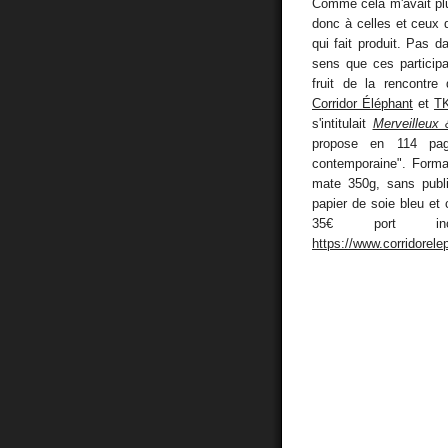
Comme cela m'avait plu,
donc à celles et ceux 
qui fait produit. Pas 
sens que ces particip
fruit de la rencontre
Corridor Éléphant
et
TK
s'intitulait
Merveilleux
propose en 114 pag
contemporaine". Format
mate 350g, sans publ
papier de soie bleu et 
35€ port in
https://www.corridorel