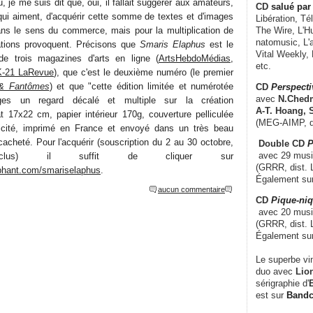
 je me suis dit que, oui, il fallait suggérer aux amateurs,
CD
salué par 
qui aiment, d'acquérir cette somme de textes et d'images
Libération, Té
dans le sens du commerce, mais pour la multiplication de
The Wire, L'H
natomusic, L'a
ations provoquent. Précisons que
Smaris Elaphus
est le
Vital Weekly,
 de trois magazines d'arts en ligne (
ArtsHebdoMédias
,
etc.
-21 LaRevue
), que c'est le deuxième numéro (le premier
 & Fantômes
) et que "cette édition limitée et numérotée
CD
Perspecti
avec
N.Chedm
es un regard décalé et multiple sur la création
A-T. Hoang, 
 17x22 cm, papier intérieur 170g, couverture pelliculée
(MEG-AIMP, d
icité, imprimé en France et envoyé dans un très beau
cacheté. Pour l'acquérir (souscription du 2 au 30 octobre,
Double CD
P
avec 29 music
clus) il suffit de cliquer sur
(GRRR, dist. L
ephant.com/smariselaphus
.
Également su
aucun commentaire
CD
Pique-niq
avec 20 musi
(GRRR, dist. 
Également su
Le superbe vi
duo avec
Lion
sérigraphie d'
E
est sur
Band