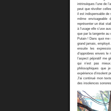
intrinsèques l’une de l’
peut que révolter celles
il est indispensable de s
même envisageable d
représenter un état sta
à l’usage elle s’use aus
que par la tangente au
Putain ! Dans quoi me s
grand jamais, employé. 
ensuite les express
d’opprobres envers le 
l’aspect péjoratif me g
qui n’est pas mieu
philosophiques que j
expérience d’insolent pr
J'ai continué mon texte 
des insolences sonores