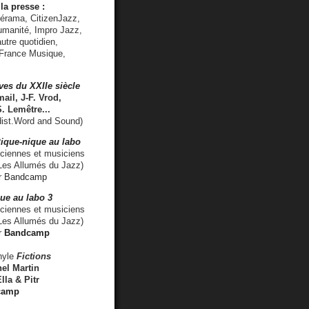
la presse :
lérama, CitizenJazz,
umanité, Impro Jazz,
utre quotidien,
 France Musique,
ves du XXIIe siècle
ail, J-F. Vrod,
S. Lemêtre
...
ist.Word and Sound)
ique-nique au labo
iennes et musiciens
es Allumés du Jazz)
r
Bandcamp
ue au labo 3
ciennes et musiciens
Les Allumés du Jazz)
r
Bandcamp
nyle
Fictions
el Martin
lla & Pitr
camp