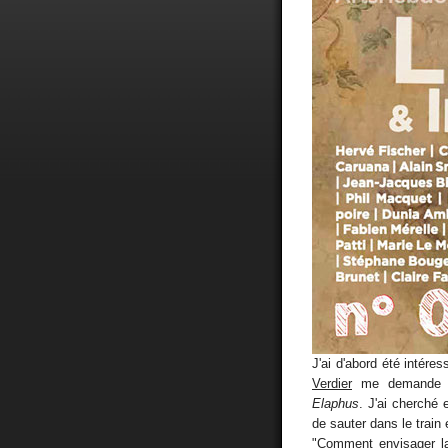
J'ai d'abord été intéres
Verdier
me demande de 
Elaphus
. J'ai cherché 
de sauter dans le train
"Comment envisager la