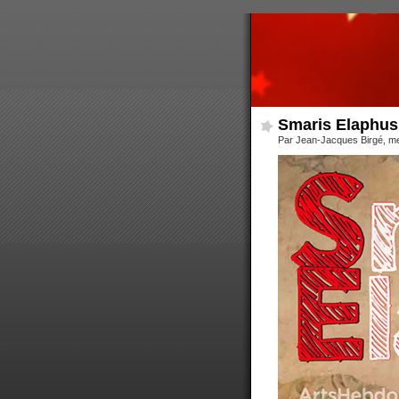
Smaris Elaphus
Par Jean-Jacques Birgé, me