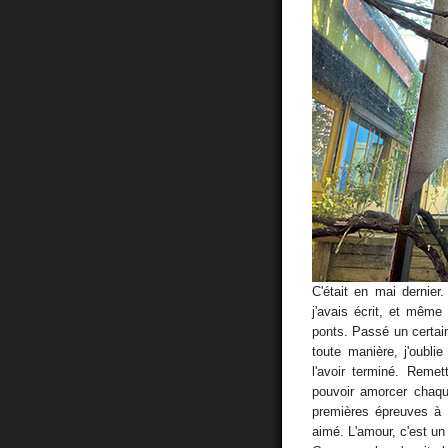
C'était en mai dernier
j'avais écrit, et même 
ponts. Passé un certai
toute manière, j'oubli
l'avoir terminé. Reme
pouvoir amorcer chaqu
premières épreuves à rel
aimé. L'amour, c'est un