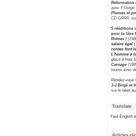
Reformation
avec F.Gorgé
Plumes et po
CD GRRR,
su
5 rééditions 
pour la 1ère 
Rideau !
(198
salaire égal
(
contes font 
L'homme à l
glace à trois 
Carnage
(1985
toutes avec d
Rendez-vous
J-J.Birgé et 
sur le label a
Translate
Fast English tr
Articles ré