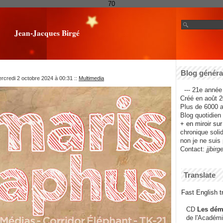
70
Jean-Jacques Birgé
Blog général
rcredi 2 octobre 2024 à 00:31
::
Multimedia
--- 21e année 
Créé en août 2
Plus de 6000 ar
Blog quotidien f
+ en miroir su
chronique solida
non je ne suis 
Contact:
jjbirg
Translate
Fast English tr
CD
Les dém
de l'Académi