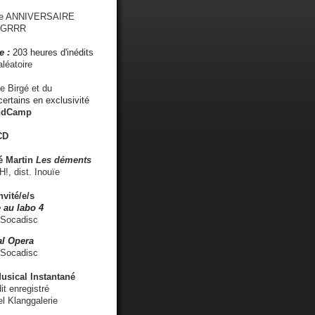
me ANNIVERSAIRE
s GRRR
e :
203 heures d'inédits
léatoire
e Birgé et du
ertains en exclusivité
ndCamp
CD
é
Martin
Les déments
 dist. Inouïe
nvité/e/s
 au labo 4
 Socadisc
l Opera
 Socadisc
sical Instantané
dit enregistré
el Klanggalerie