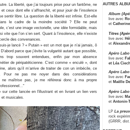
AUTRES ALBU
autre. La liberté, que j’ai toujours prise pour un fantôme, ne
 et ceux dont elle s’affranchit, et pour jouir de l’insolence
Album (Apé
e sentir libre. La question de la liberté est infinie. Est-elle
live avec
Ro
ans le cadre de la moindre société ? Elle ne peut
et
Catherine
ble, c’est une image vectorielle, une idée formidable, mais
Titres (Apé
si vite que l’on s’en sert. Quant à l’insolence, elle n’existe
live avec
Hé
 cercle des convenances.
et
Alexandr
uis-je lancé ? « Putain » est un mot que je n’ai jamais, ô
D’abord parce que j’évite la vulgarité autant que possible,
Apéro Labo
ions trop souvent entendues, enfin par mon absence
live avec
Fab
métier de péripatéticienne. C’est comme « enculé », dont
et
Léa Ciech
êne, alors qu’il m’arrive de traiter de con un imbécile, ce
Apéro Labo 
x. Pour ne pas me noyer dans des considérations
live avec
Fa
e ne maîtrise pas, je me référerai donc à ma propre
et
Maëlle D
ofessionnel..."
Apéro Labo
sur cette lancée en l'illustrant et en livrant un lien vers
live avec
Ma
 et musicales.
et
Antonin-T
LP
La preu
rock expérim
(GRRR, dist