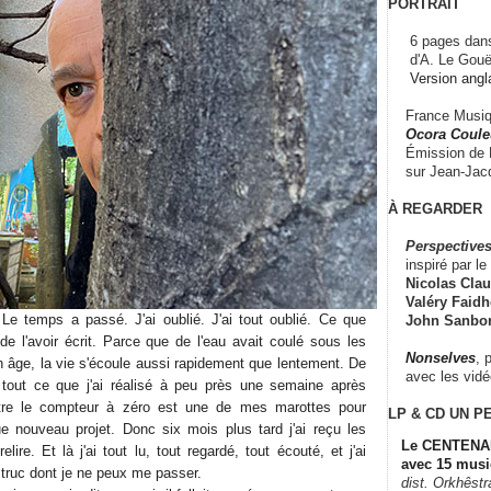
PORTRAIT
6 pages dans
d'A. Le Gouë
Version angl
France Musiqu
Ocora Couleu
Émission de F
sur Jean-Jacq
À REGARDER
Perspectives
inspiré par le 
Nicolas Claus
Valéry Faidhe
. Le temps a passé. J'ai oublié. J'ai tout oublié. Ce que
John Sanbo
de l'avoir écrit. Parce que de l'eau avait coulé sous les
Nonselves
, 
n âge, la vie s'écoule aussi rapidement que lentement. De
avec les vid
e tout ce que j'ai réalisé à peu près une semaine après
ttre le compteur à zéro est une de mes marottes pour
LP & CD
UN P
e nouveau projet. Donc six mois plus tard j'ai reçu les
Le CENTENAI
ire. Et là j'ai tout lu, tout regardé, tout écouté, et j'ai
avec 15 musi
 truc dont je ne peux me passer.
dist. Orkhêst