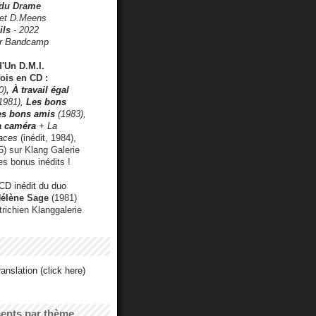
 du Drame
 et D.Meens
ils
- 2022
r Bandcamp
d'Un D.M.I.
fois en CD :
0)
,
À travail égal
1981),
Les bons
les bons amis
(1983),
a caméra
+ La
faces
(inédit, 1984),
) sur Klang Galerie
es bonus inédits !
CD inédit du duo
Hélène Sage
(1981)
utrichien Klanggalerie
anslation (click here)
cents par thème