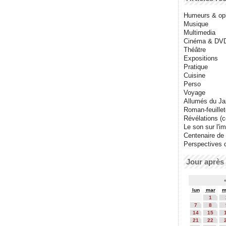
Humeurs & op
Musique
Multimedia
Cinéma & DV
Théâtre
Expositions
Pratique
Cuisine
Perso
Voyage
Allumés du J
Roman-feuille
Révélations (co
Le son sur l'i
Centenaire de
Perspectives 
Jour après 
lun
mar
m
1
7
8
14
15
21
22