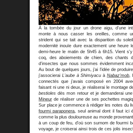
À la tombée du jour un drone aigu, d'une int
monte à nous casser les oreilles, comme u
strident qui se tait avec la disparition du sole
modernité inouïe dure exactement une heure le
demi-heure le matin de 5h45 à 6h15. Vient s'y 
coq, des aboiements de chien, des chants d'
d'insectes que nous sommes évidemment incap
Au bout de quelques jours, j'ai l'idée de produi
j'associerai
L'aube à Shimiyacu
à
Nabaz'mob
, 
connectés que j'avais composé en 2004 av
faisant ni une ni deux, je réaliserai le montage
bestioles
dès mon retour et je demanderai une
Mineur
de réaliser une de ses pochettes magiqu
Sur place je commence à rédiger les notes du l
fourmi paraponera
, seul animal dont il faut ici 
comme la plus douloureuse au monde provenant d
à un coup de feu, d'où son surnom de fourmi bal
voyage, je croiserai ainsi trois de ces jolis inse