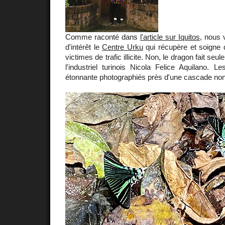
Comme raconté dans
l'article sur Iquitos
, nous 
d'intérêt le
Centre Urku
qui récupère et soigne
victimes de trafic illicite. Non, le dragon fait seu
l'industriel turinois Nicola Felice Aquilano. L
étonnante photographiés près d'une cascade non