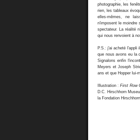
photographie, les fenê
rien, les tableaux évoq
elles-mêmes, ne laiss
n'imposent le moindre 
spectateur. La réalité
qui nous renvoient à not
P.S.: j'ai acheté l'appli
que nous avons eu la ch
Signalons enfin l'incon
Meyers et Joseph Stric
ans et que Hopper lui-
Illustration :
First Row 
D.C. Hirschhorn Museu
la Fondation Hirschhorn