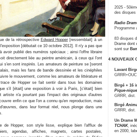
2025 - 50è
des disque
Radio Dram
Programme a
83 disques d
ue de la rétrospective
Edward Hopper
[ressemblait] à un
Drame dont c
'exposition [débutait ce 10 octobre 2012]. Il n'y a pas que
sont sur
Ba
à avoir publié des numéros spéciaux ; ainsi l'offre libraire
soit directement liée au peintre américain, à ceux qui l'ont
4 NOUVEAUX
ui s'en sont inspirés. Les amateurs de peinture se [seront
Lavant Birg
lais, mais les fans de bande dessinée et les cinéphiles
GRRR+OUCH!,
uivre le mouvement, comme les amateurs de littérature et
a trace de Hopper se fait sentir dans tous les domaines
Birgé + 16 i
que s'il [était] une exposition à voir à Paris, [c'était] bien
Pique-nique
t artiste n'a pourtant pas l'impact des originaux d'autres
GRRR, dist.
écouvre enfin ce que l'on a connu qu'en reproduction, mais
Birgé
Anima
d'œuvres, dans leur format réel, nous plonge dans une
GRRR, dist.
s.
Un Drame Mu
e de Hopper, son style lisse, explique bien l'afflux de
TCHAK
, iné
en 2000, lab
hiers, agendas, affiches, magnets, cartes postales,