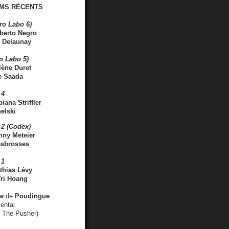
MS RÉCENTS
ro Labo 6)
berto Negro
 Delaunay
ro Labo 5)
lène Duret
e Saada
 4
iana Striffler
elski
2 (Codex)
nny Meteier
esbrosses
 1
thias Lévy
ri Hoang
ve
de
Poudingue
ental
. The Pusher)