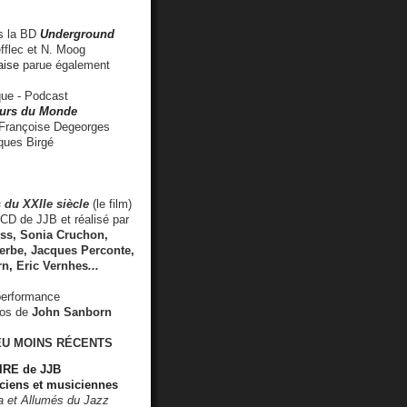
 la BD
Underground
fflec et N. Moog
aise
parue également
e - Podcast
rs du Monde
rançoise Degeorges
ues Birgé
 du XXIIe siècle
(le film)
CD de JJB et réalisé par
s, Sonia Cruchon,
rbe, Jacques Perconte,
rn
,
Eric Vernhes
...
performance
éos de
John Sanborn
EU MOINS RÉCENTS
RE de JJB
ciens et musiciennes
ra et Allumés du Jazz