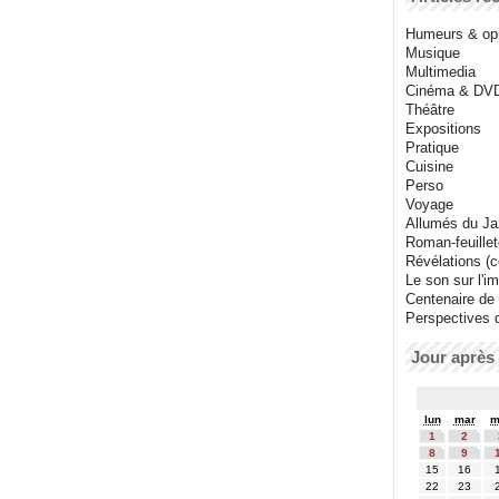
Humeurs & op
Musique
Multimedia
Cinéma & DV
Théâtre
Expositions
Pratique
Cuisine
Perso
Voyage
Allumés du J
Roman-feuille
Révélations (co
Le son sur l'i
Centenaire de
Perspectives 
Jour après 
lun
mar
m
1
2
8
9
15
16
22
23