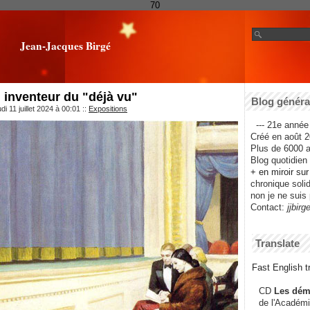
70
Jean-Jacques Birgé
inventeur du "déjà vu"
Blog général
i 11 juillet 2024 à 00:01
::
Expositions
--- 21e année 
Créé en août 2
Plus de 6000 ar
Blog quotidien f
+ en miroir su
chronique solida
non je ne suis 
Contact:
jjbirg
Translate
Fast English tr
CD
Les dém
de l'Académi