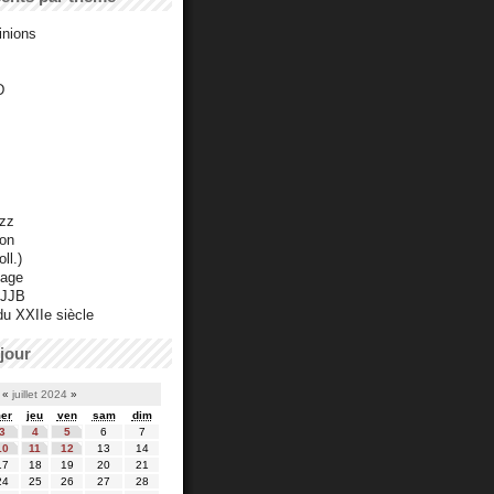
inions
D
azz
ton
ll.)
mage
 JJB
du XXIIe siècle
jour
«
juillet 2024
»
er
jeu
ven
sam
dim
3
4
5
6
7
10
11
12
13
14
17
18
19
20
21
24
25
26
27
28