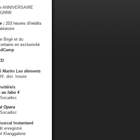
me ANNIVERSAIRE
s GRRR
e :
203 heures d'inédits
léatoire
e Birgé et du
ertains en exclusivité
ndCamp
CD
é
Martin
Les déments
 dist. Inouïe
nvité/e/s
 au labo 4
 Socadisc
l Opera
 Socadisc
sical Instantané
dit enregistré
el Klanggalerie