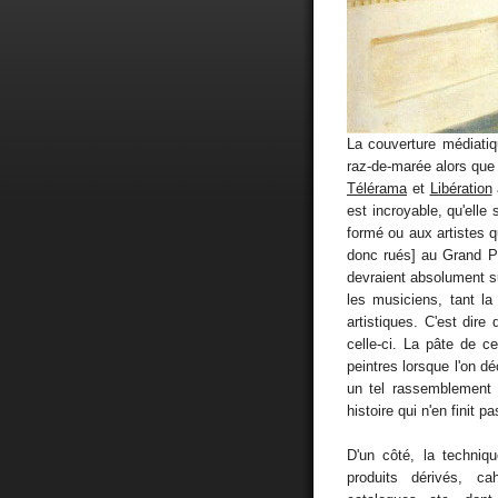
La couverture médiatiq
raz-de-marée alors que l
Télérama
et
Libération
est incroyable, qu'elle 
formé ou aux artistes q
donc rués] au Grand Pa
devraient absolument s
les musiciens, tant l
artistiques. C'est dire 
celle-ci. La pâte de ce
peintres lorsque l'on d
un tel rassemblement 
histoire qui n'en finit pa
D'un côté, la techniqu
produits dérivés, ca