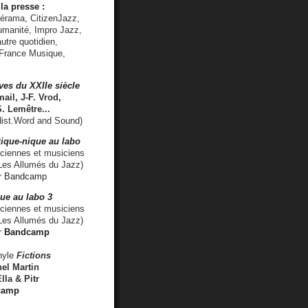
la presse :
lérama, CitizenJazz,
umanité, Impro Jazz,
utre quotidien,
 France Musique,
ves du XXIIe siècle
ail, J-F. Vrod,
S. Lemêtre
...
ist.Word and Sound)
ique-nique au labo
iennes et musiciens
es Allumés du Jazz)
r
Bandcamp
ue au labo 3
ciennes et musiciens
Les Allumés du Jazz)
r
Bandcamp
nyle
Fictions
el Martin
lla & Pitr
camp