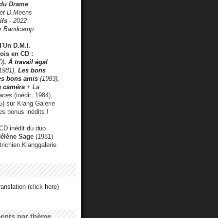
 du Drame
 et D.Meens
ils
- 2022
r Bandcamp
d'Un D.M.I.
fois en CD :
0)
,
À travail égal
1981),
Les bons
les bons amis
(1983),
a caméra
+ La
faces
(inédit, 1984),
) sur Klang Galerie
es bonus inédits !
CD inédit du duo
Hélène Sage
(1981)
utrichien Klanggalerie
anslation (click here)
cents par thème