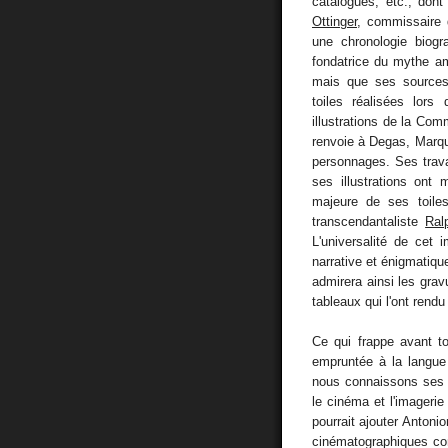
catalogues, etc., don
Ottinger
, commissaire 
une chronologie biogr
fondatrice du mythe am
mais que ses sources 
toiles réalisées lor
illustrations de la Co
renvoie à Degas, Marque
personnages. Ses trav
ses illustrations ont
majeure de ses toiles
transcendantaliste
Ral
L'universalité de cet 
narrative et énigmatique
admirera ainsi les grav
tableaux qui l'ont rendu
Ce qui frappe avant to
empruntée à la langue 
nous connaissons ses t
le cinéma et l'imageri
pourrait ajouter Anton
cinématographiques co