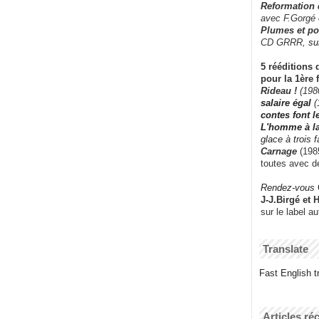
Reformation
avec F.Gorgé
Plumes et po
CD GRRR,
su
5 rééditions 
pour la 1ère 
Rideau !
(198
salaire égal
(
contes font 
L'homme à l
glace à trois 
Carnage
(1985
toutes avec d
Rendez-vous
J-J.Birgé et 
sur le label a
Translate
Fast English tr
Articles ré