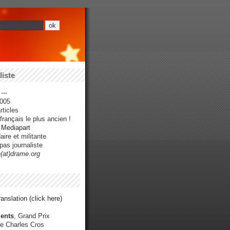
iste
---
005
ticles
rançais le plus ancien !
r Mediapart
ire et militante
pas journaliste
e(at)drame.org
anslation (click here)
ents
, Grand Prix
e Charles Cros