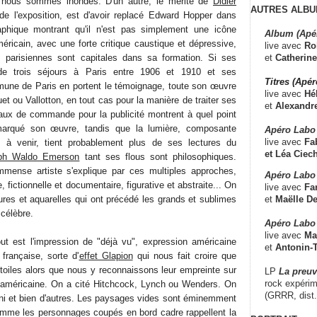
t nous sommes inondés. D'un autre, le mérite de
Didier
AUTRES ALBU
de l'exposition, est d'avoir replacé Edward Hopper dans
aphique montrant qu'il n'est pas simplement une icône
Album (Apé
éricain, avec une forte critique caustique et dépressive,
live avec
Ro
et
Catherine
parisiennes sont capitales dans sa formation. Si ses
s de trois séjours à Paris entre 1906 et 1910 et ses
Titres (Apé
mmune de Paris en portent le témoignage, toute son œuvre
live avec
Hé
t ou Vallotton, en tout cas pour la manière de traiter ses
et
Alexandr
aux de commande pour la publicité montrent à quel point
 marqué son œuvre, tandis que la lumière, composante
Apéro Labo
live avec
Fab
 à venir, tient probablement plus de ses lectures du
et
Léa Ciech
ph Waldo Emerson
tant ses flous sont philosophiques.
immense artiste s'explique par ces multiples approches,
Apéro Labo 
, fictionnelle et documentaire, figurative et abstraite... On
live avec
Fa
et
Maëlle D
ures et aquarelles qui ont précédé les grands et sublimes
 célèbre.
Apéro Labo
live avec
Ma
ut est l'impression de "déjà vu", expression américaine
et
Antonin-T
française, sorte d'
effet Glapion
qui nous fait croire que
oiles alors que nous y reconnaissons leur empreinte sur
LP
La preu
rock expérim
e américaine. On a cité Hitchcock, Lynch ou Wenders. On
(GRRR, dist
ioni et bien d'autres. Les paysages vides sont éminemment
mme les personnages coupés en bord cadre rappellent la