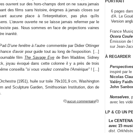
PORTRAIT
tres ouvrent sur des hors-champs dont on ne saura jamais
uant des films sans histoire, énigmes à jamais closes sur
6 pages dans
ant aucune place à l'interprétation, pas plus qu'ils
d'A. Le Gouë
Version angl
sens. L'œuvre ouverte ne se laisse jamais refermer par le
 n'existe pas. Nous sommes en face de projections vaines
France Musiqu
re inanité.
Ocora Couleu
Émission de F
 iPad
D’une fenêtre à l’autre
commentée par Didier Ottinger
sur Jean-Jacq
ance d'avoir pour guide tout au long de l'exposition. [...]
À REGARDER
tournable film
The Savage Eye
de Ben Maddow, Sidney
k, joyau évoqué dans cette colonne il y a près de trois
Perspectives
même conseilla
"si vous voulez connaître l'Amérique"
! [...]
inspiré par le 
Nicolas Claus
Orchestra
(1951), huile sur toile 79x101,9 cm, Washington
Valéry Faidhe
John Sanbo
m and Sculpture Garden, Smithsonian Institution, don de
.
Nonselves
, 
aucun commentaire
avec les vid
LP & CD
UN P
Le CENTENAI
avec 15 musi
dist. Orkhêst