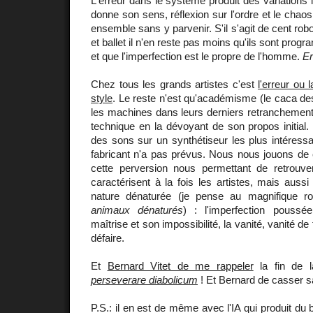
L'erreur dans le système produit des variations in
donne son sens, réflexion sur l'ordre et le chaos,
ensemble sans y parvenir. S'il s'agit de cent rob
et ballet il n'en reste pas moins qu'ils sont pr
et que l'imperfection est le propre de l'homme.
Er
Chez tous les grands artistes c'est
l'erreur ou 
style
. Le reste n'est qu'académisme (le caca d
les machines dans leurs derniers retranchements 
technique en la dévoyant de son propos initial
des sons sur un synthétiseur les plus intéress
fabricant n'a pas prévus. Nous nous jouons de 
cette perversion nous permettant de retrouver
caractérisent à la fois les artistes, mais auss
nature dénaturée (je pense au magnifique 
animaux dénaturés
) : l'imperfection poussé
maîtrise et son impossibilité, la vanité, vanité de 
défaire.
Et
Bernard Vitet de me rappeler
la fin de l
perseverare diabolicum
! Et Bernard de casser sa
P.S.: il en est de même avec l'IA qui produit du