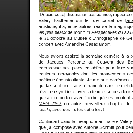
[Depuis cette] discussion passionnée, rapportée 
Valéry Faidherbe sur le rôle capital de l'
art
artistique, il a, entre autres, réalisé le magnifi
les plus beaux
de mon film
Perspectives du XXII
le 31 octobre au Musée d'Ethnographie de Ge
concert avec
Amandine Casadamont
.
Nous avions assisté la semaine dernière à la pr
de
Jacques Perconte
au Couvent des Bern
compresse ses plans en abîme pour faire sur
couleurs incroyables dont les mouvements ac
poétique époustouflante. Je me suis carrément 
qui laissent une trace rémanente dans le ciel d
rêver en symbiose avec la tendresse des deux
qui se confondent avec l'herbe qu'elles broutent.
MEG 2152
, un autre merveilleux chapitre de
siècle
, avec des truites cette fois !
Continuant dans la métaphore animalière Valéry 
que j'ai composé avec
Antoine Schmitt
pour cen