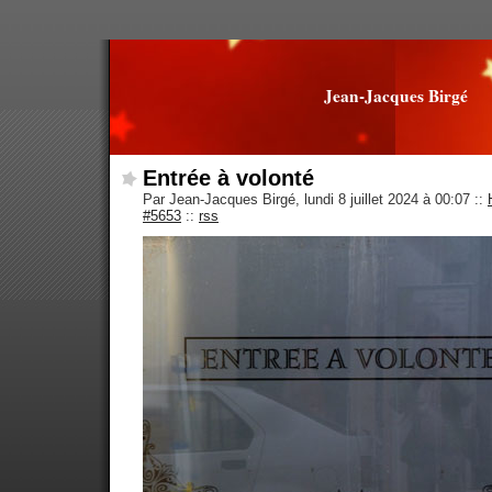
Jean-Jacques Birgé
Entrée à volonté
Par Jean-Jacques Birgé, lundi 8 juillet 2024 à 00:07
::
#5653
::
rss