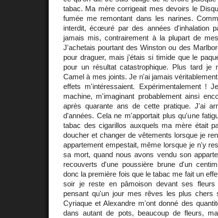
tabac. Ma mère corrigeait mes devoirs le Disque
fumée me remontant dans les narines. Comm
interdit, écœuré par des années d'inhalation p
jamais mis, contrairement à la plupart de m
J'achetais pourtant des Winston ou des Marlbor
pour draguer, mais j'étais si timide que le paqu
pour un résultat catastrophique. Plus tard je 
Camel à mes joints. Je n'ai jamais véritablement
effets m'intéressaient. Expérimentalement ! J
machine, m'imaginant probablement ainsi en
après quarante ans de cette pratique. J'ai arr
d'années. Cela ne m'apportait plus qu'une fatigu
tabac des cigarillos auxquels ma mère était p
doucher et changer de vêtements lorsque je ren
appartement empestait, même lorsque je n'y res
sa mort, quand nous avons vendu son apparteme
recouverts d'une poussière brune d'un centimè
donc la première fois que le tabac me fait un effe
soir je reste en pâmoison devant ses fleurs
pensant qu'un jour mes rêves les plus chers se
Cyriaque et Alexandre m'ont donné des quanti
dans autant de pots, beaucoup de fleurs, ma