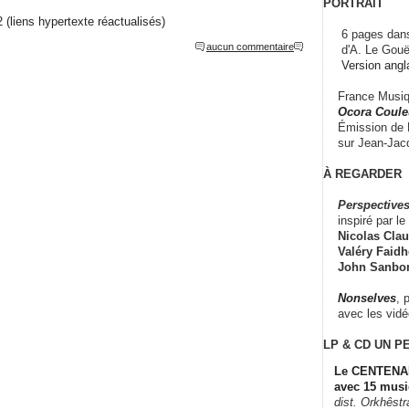
PORTRAIT
12 (liens hypertexte réactualisés)
6 pages dans
aucun commentaire
d'A. Le Gouë
Version angl
France Musiqu
Ocora Couleu
Émission de F
sur Jean-Jacq
À REGARDER
Perspectives
inspiré par le 
Nicolas Claus
Valéry Faidhe
John Sanbo
Nonselves
, 
avec les vid
LP & CD
UN P
Le CENTENAI
avec 15 musi
dist. Orkhêst