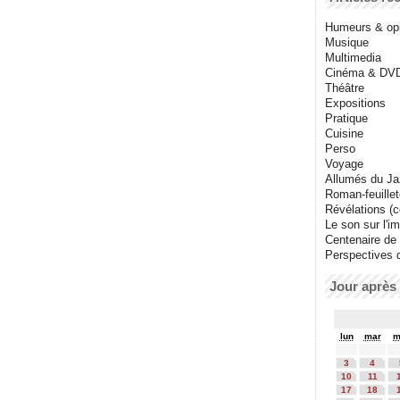
Humeurs & op
Musique
Multimedia
Cinéma & DV
Théâtre
Expositions
Pratique
Cuisine
Perso
Voyage
Allumés du J
Roman-feuille
Révélations (co
Le son sur l'i
Centenaire de
Perspectives 
Jour après 
lun
mar
m
3
4
10
11
17
18