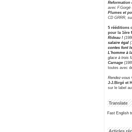
Reformation
avec F.Gorgé
Plumes et po
CD GRRR,
su
5 rééditions 
pour la 1ère 
Rideau !
(198
salaire égal
(
contes font 
L'homme à l
glace à trois 
Carnage
(1985
toutes avec d
Rendez-vous
J-J.Birgé et 
sur le label a
Translate
Fast English tr
Articles ré