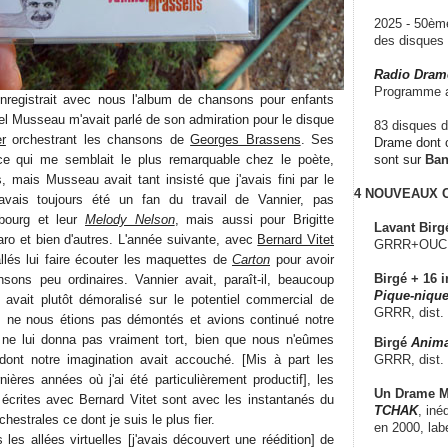
2025 - 50è
des disque
Radio Dram
Programme a
enregistrait avec nous l'album de chansons pour enfants
el Musseau m'avait parlé de son admiration pour le disque
83 disques d
r
orchestrant les chansons de
Georges Brassens
. Ses
Drame dont c
ce qui me semblait le plus remarquable chez le poète,
sont sur
Ba
, mais Musseau avait tant insisté que j'avais fini par le
4 NOUVEAUX
j'avais toujours été un fan du travail de Vannier, pas
bourg et leur
Melody Nelson
, mais aussi pour Brigitte
Lavant Birg
ro et bien d'autres. L'année suivante, avec
Bernard Vitet
GRRR+OUCH!,
allés lui faire écouter les maquettes de
Carton
pour avoir
Birgé + 16 i
sons peu ordinaires. Vannier avait, paraît-il, beaucoup
Pique-nique
 avait plutôt démoralisé sur le potentiel commercial de
GRRR, dist.
 ne nous étions pas démontés et avions continué notre
e ne lui donna pas vraiment tort, bien que nous n'eûmes
Birgé
Anima
GRRR, dist.
 dont notre imagination avait accouché. [Mis à part les
ières années où j'ai été particulièrement productif], les
Un Drame Mu
crites avec Bernard Vitet sont avec les instantanés du
TCHAK
, iné
hestrales ce dont je suis le plus fier.
en 2000, lab
es allées virtuelles [j'avais découvert une réédition] de