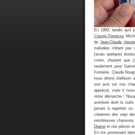
En 1993, tandis qu'il 
Crasse-Tignasse
, Mich
de
Jean-Claude Vannie
mélodies n'étant pas 
j'avais quelques doutes
croire, d'autant que 
seulement pour Gains
Fontaine, Claude Nouga
nous étions d'ailleurs 
son avis sur nos chan
apprécié, mais il nous
notre démarche ! Nous
aventure dont la suit
jamais à regretter ce
créations des sept dern
nombreuses chansons é
Drame
et nos pièces orc
En me promenant dans l