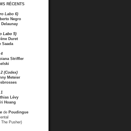
MS RÉCENTS
ro Labo 6)
berto Negro
 Delaunay
ro Labo 5)
lène Duret
e Saada
 4
iana Striffler
elski
2 (Codex)
nny Meteier
esbrosses
 1
thias Lévy
ri Hoang
ve
de
Poudingue
ental
. The Pusher)