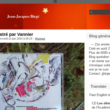
70
Jean-Jacques Birgé
tré par Vannier
Blog général
rcredi 12 juin 2024 à 00:19
::
Musique
--- 21e année 
Créé en août 2
Plus de 6000 ar
Blog quotidien f
+ en miroir su
chronique solida
non je ne suis 
Contact:
jjbirg
Translate
Fast English tr
CD
Les dém
de l'Académi