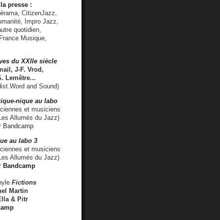
la presse :
lérama, CitizenJazz,
umanité, Impro Jazz,
utre quotidien,
 France Musique,
ves du XXIIe siècle
ail, J-F. Vrod,
S. Lemêtre
...
ist.Word and Sound)
ique-nique au labo
iennes et musiciens
es Allumés du Jazz)
r
Bandcamp
ue au labo 3
ciennes et musiciens
Les Allumés du Jazz)
r
Bandcamp
nyle
Fictions
el Martin
lla & Pitr
camp