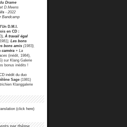
 du Drame
 et D.Meens
ils
- 2022
r Bandcamp
d'Un D.M.I.
fois en CD :
0)
,
À travail égal
1981),
Les bons
les bons amis
(1983),
a caméra
+ La
faces
(inédit, 1984),
) sur Klang Galerie
es bonus inédits !
CD inédit du duo
Hélène Sage
(1981)
utrichien Klanggalerie
anslation (click here)
cents par thème