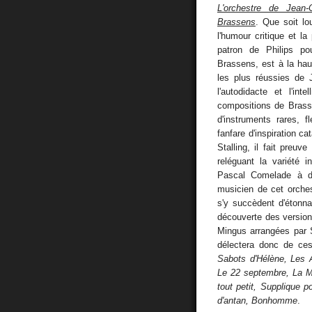
L'orchestre de Jean
Brassens
. Que soit l
l'humour critique et 
patron de Philips p
Brassens, est à la ha
les plus réussies de J
l'autodidacte et l'in
compositions de Brasse
d'instruments rares, f
fanfare d'inspiration ca
Stalling, il fait preuv
reléguant la variété i
Pascal Comelade à de
musicien de cet orches
s'y succèdent d'étonn
découverte des versio
Mingus arrangées par 
délectera donc de ce
Sabots d'Hélène, Les 
Le 22 septembre, La Ma
tout petit, Supplique 
d'antan, Bonhomme
.