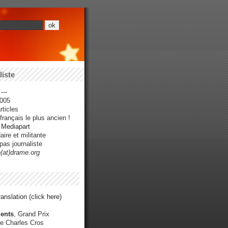
iste
---
005
ticles
rançais le plus ancien !
r Mediapart
ire et militante
pas journaliste
e(at)drame.org
anslation (click here)
ents
, Grand Prix
e Charles Cros