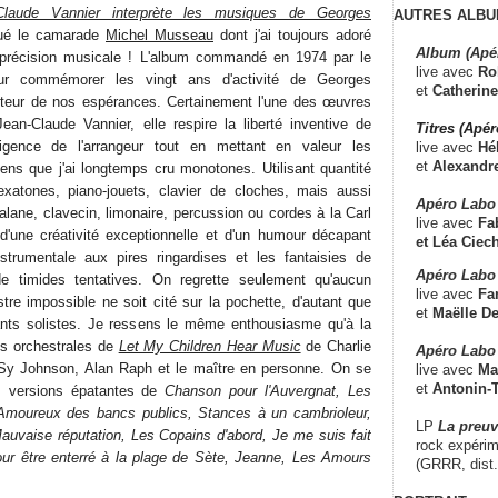
-Claude Vannier interprète les musiques de Georges
AUTRES ALBU
oué le camarade
Michel Musseau
dont j'ai toujours adoré
Album (Apé
la précision musicale ! L'album commandé en 1974 par le
live avec
Ro
our commémorer les vingt ans d'activité de Georges
et
Catherine
uteur de nos espérances. Certainement l'une des œuvres
ean-Claude Vannier, elle respire la liberté inventive de
Titres (Apé
telligence de l'arrangeur tout en mettant en valeur les
live avec
Hé
et
Alexandr
ns que j'ai longtemps cru monotones. Utilisant quantité
lexatones, piano-jouets, clavier de cloches, mais aussi
Apéro Labo
talane, clavecin, limonaire, percussion ou cordes à la Carl
live avec
Fab
e d'une créativité exceptionnelle et d'un humour décapant
et
Léa Ciech
nstrumentale aux pires ringardises et les fantaisies de
Apéro Labo 
 timides tentatives. On regrette seulement qu'aucun
live avec
Fa
tre impossible ne soit cité sur la pochette, d'autant que
et
Maëlle D
ants solistes. Je ressens le même enthousiasme qu'à la
ns orchestrales de
Let My Children Hear Music
de Charlie
Apéro Labo
Sy Johnson, Alan Raph et le maître en personne. On se
live avec
Ma
et
Antonin-T
s versions épatantes de
Chanson pour l'Auvergnat, Les
Amoureux des bancs publics, Stances à un cambrioleur,
LP
La preu
uvaise réputation, Les Copains d'abord, Je me suis fait
rock expérim
pour être enterré à la plage de Sète, Jeanne, Les Amours
(GRRR, dist