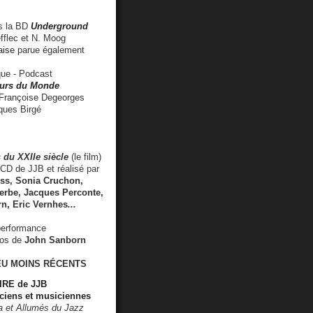
 la BD
Underground
fflec et N. Moog
aise
parue également
e - Podcast
rs du Monde
rançoise Degeorges
ues Birgé
 du XXIIe siècle
(le film)
CD de JJB et réalisé par
s, Sonia Cruchon,
rbe, Jacques Perconte,
rn
,
Eric Vernhes
...
performance
éos de
John Sanborn
EU MOINS RÉCENTS
RE de JJB
ciens et musiciennes
ra et Allumés du Jazz