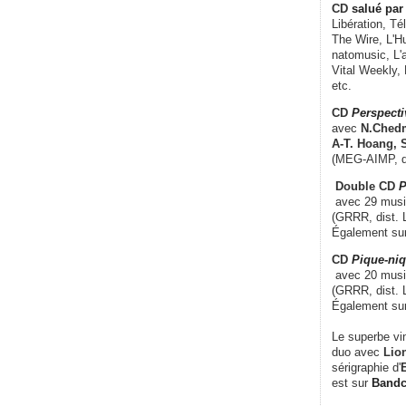
CD
salué par 
Libération, Té
The Wire, L'H
natomusic, L'a
Vital Weekly,
etc.
CD
Perspecti
avec
N.Chedm
A-T. Hoang, 
(MEG-AIMP, d
Double CD
P
avec 29 music
(GRRR, dist. L
Également su
CD
Pique-niq
avec 20 musi
(GRRR, dist. 
Également su
Le superbe vi
duo avec
Lion
sérigraphie d'
E
est sur
Band