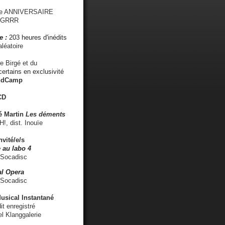
me ANNIVERSAIRE
s GRRR
e :
203 heures d'inédits
léatoire
e Birgé et du
ertains en exclusivité
ndCamp
CD
é
Martin
Les déments
 dist. Inouïe
nvité/e/s
 au labo 4
 Socadisc
l Opera
 Socadisc
sical Instantané
dit enregistré
el Klanggalerie