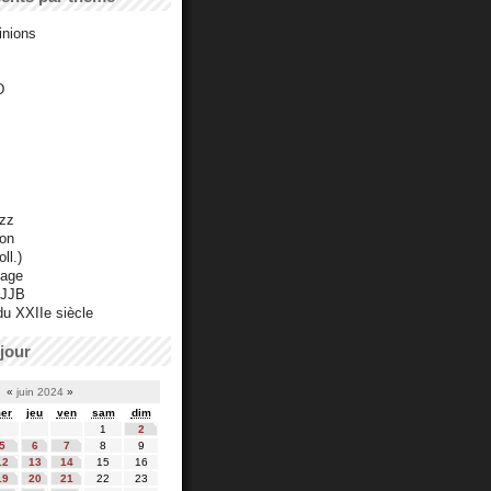
inions
D
azz
ton
ll.)
mage
 JJB
du XXIIe siècle
jour
«
juin 2024
»
er
jeu
ven
sam
dim
1
2
5
6
7
8
9
12
13
14
15
16
19
20
21
22
23