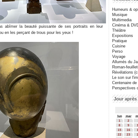
Humeurs & op
Musique
Multimedia
Cinéma & DV
as abîmer la beauté puissante de ses portraits en leur
Théâtre
ou en les perçant de trous pour les yeux !
Expositions
Pratique
Cuisine
Perso
Voyage
Allumés du J
Roman-feuille
Révélations (co
Le son sur l'i
Centenaire de
Perspectives 
Jour après 
lun
mar
m
1
2
8
9
15
16
22
23