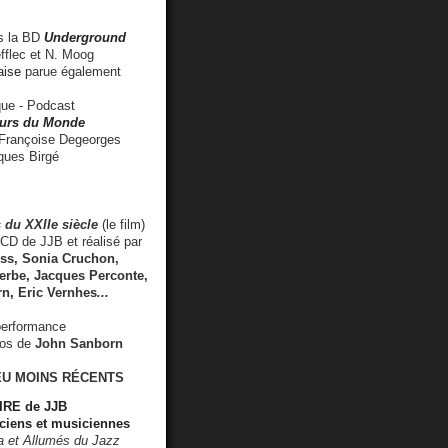
 la BD
Underground
fflec et N. Moog
aise
parue également
e - Podcast
rs du Monde
rançoise Degeorges
ues Birgé
 du XXIIe siècle
(le film)
CD de JJB et réalisé par
s, Sonia Cruchon,
rbe, Jacques Perconte,
rn
,
Eric Vernhes
...
performance
éos de
John Sanborn
EU MOINS RÉCENTS
RE de JJB
ciens et musiciennes
ra et Allumés du Jazz