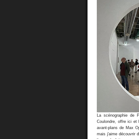
La scénographie de P
Coulondre, offre ici e
avant-plans de Max O
mais j'aime découvrir 