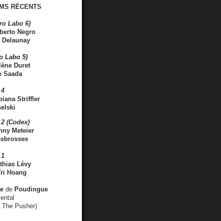
MS RÉCENTS
ro Labo 6)
berto Negro
 Delaunay
ro Labo 5)
lène Duret
e Saada
 4
iana Striffler
elski
2 (Codex)
nny Meteier
esbrosses
 1
thias Lévy
ri Hoang
ve
de
Poudingue
ental
. The Pusher)