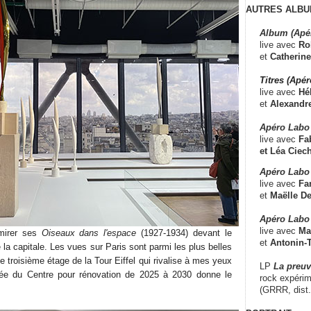
AUTRES ALBU
Album (Apé
live avec
Ro
et
Catherine
Titres (Apé
live avec
Hé
et
Alexandr
Apéro Labo
live avec
Fab
et
Léa Ciech
Apéro Labo 
live avec
Fa
et
Maëlle D
Apéro Labo
live avec
Ma
dmirer ses
Oiseaux dans l'espace
(1927-1934) devant le
et
Antonin-T
la capitale. Les vues sur Paris sont parmi les plus belles
e troisième étage de la Tour Eiffel qui rivalise à mes yeux
LP
La preu
ée du Centre pour rénovation de 2025 à 2030 donne le
rock expérim
(GRRR, dist