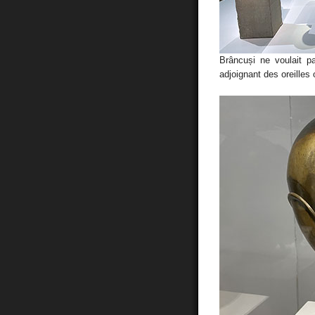
Brâncuși ne voulait p
adjoignant des oreilles 