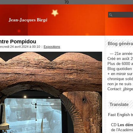
70
Jean-Jacques Birgé
ntre Pompidou
Blog général
rcredi 24 avril 2024 à 00:10
::
Expositions
--- 21e année 
Créé en août 2
Plus de 6000 ar
Blog quotidien f
+ en miroir su
chronique solida
non je ne suis 
Contact:
jjbirg
Translate
Fast English tr
CD
Les dém
de l'Académi