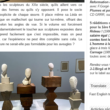
Reformation
us les sculpteurs du XXe siècle, qu'ils aillent vers ce
avec F.Gorgé
 des formes ou qu'ils s'y opposent. Il pose le socle
Plumes et po
CD GRRR,
su
 explicite de chaque œuvre. Il place même sa
Léda
en
que en maillechort qui tourne sur lui-même, offrant des
5 rééditions 
elon les angles de vue. Si le volume est forcément
pour la 1ère 
ondamentalement le toucher aux sculptures exposées dans
Rideau !
(198
rend facilement que c'est impossible, mais on peut
salaire égal
(
r, car l'expérience ne peut être complète sans cela. La
contes font 
L'homme à l
ure ne serait-elle pas formidable pour les aveugles ?
glace à trois 
Carnage
(1985
toutes avec d
Rendez-vous
J-J.Birgé et 
sur le label a
Translate
Fast English tr
Articles ré