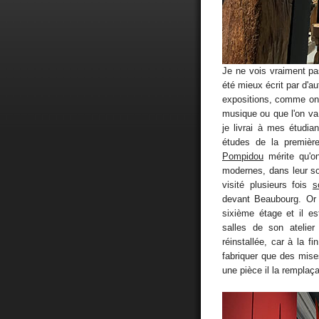
Je ne vois vraiment pa
été mieux écrit par d'aut
expositions, comme on l
musique ou que l'on va
je livrai à mes étudia
études de la premièr
Pompidou
mérite qu'on
modernes, dans leur so
visité plusieurs fois
s
devant Beaubourg. Or i
sixième étage et il e
salles de son atelier
réinstallée, car à la f
fabriquer que des mise
une pièce il la remplaça