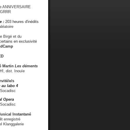
me ANNIVERSAIRE
s GRRR
e :
203 heures d'inédits
léatoire
e Birgé et du
ertains en exclusivité
ndCamp
CD
é
Martin
Les déments
 dist. Inouïe
nvité/e/s
 au labo 4
 Socadisc
l Opera
 Socadisc
sical Instantané
dit enregistré
el Klanggalerie