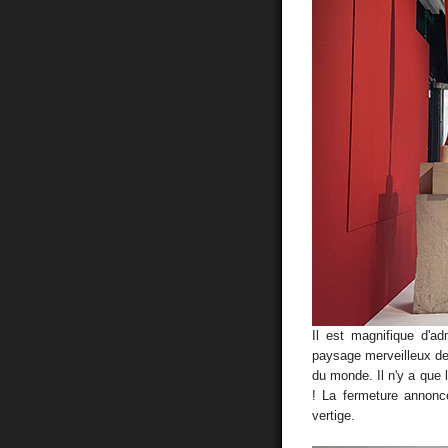
Il est magnifique d'a
paysage merveilleux de 
du monde. Il n'y a que l
! La fermeture annonc
vertige.