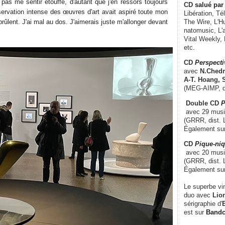
 pas me sentir étouffé, d'autant que j'en ressors toujours
CD
salué par 
servation intense des œuvres d'art avait aspiré toute mon
Libération, Té
ûlent. J'ai mal au dos. J'aimerais juste m'allonger devant
The Wire, L'H
natomusic, L'a
Vital Weekly,
etc.
CD
Perspecti
avec
N.Chedm
A-T. Hoang, 
(MEG-AIMP, d
Double CD
P
avec 29 music
(GRRR, dist. L
Également su
CD
Pique-niq
avec 20 musi
(GRRR, dist. 
Également su
Le superbe vi
duo avec
Lion
sérigraphie d'
E
est sur
Band