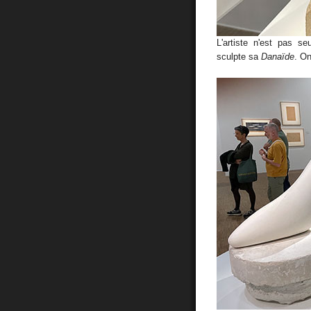
L'artiste n'est pas seu
sculpte sa
Danaïde
. On