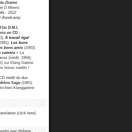
 du Drame
 et D.Meens
ils
- 2022
r Bandcamp
d'Un D.M.I.
fois en CD :
0)
,
À travail égal
1981),
Les bons
les bons amis
(1983),
a caméra
+ La
faces
(inédit, 1984),
) sur Klang Galerie
es bonus inédits !
CD inédit du duo
Hélène Sage
(1981)
utrichien Klanggalerie
anslation (click here)
cents par thème