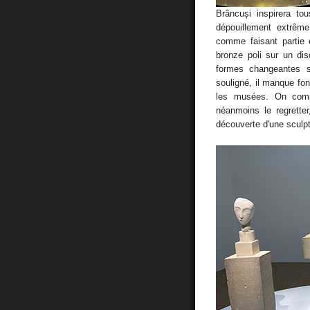
Brâncuși inspirera to
dépouillement extrême
comme faisant partie
bronze poli sur un dis
formes changeantes s
souligné, il manque f
les musées. On comp
néanmoins le regrette
découverte d'une sculpt