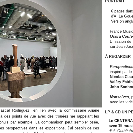
PORTRAIT
6 pages dans
d'A. Le Gouë
Version angl
France Musiqu
Ocora Couleu
Émission de F
sur Jean-Jacq
À REGARDER
Perspectives
inspiré par le 
Nicolas Claus
Valéry Faidhe
John Sanbo
Nonselves
, 
avec les vid
ascal Rodriguez, en lien avec la commissaire Ariane
LP & CD
UN P
t là des points de vue avec des trouées me rappelant les
Le CENTENAI
phüls par exemple. La comparaison peut sembler osée,
avec 15 musi
des perspectives dans les expositions. J'ai besoin de ces
dist. Orkhêst