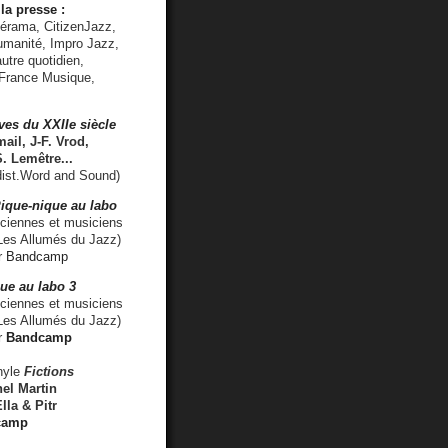
la presse :
lérama, CitizenJazz,
umanité, Impro Jazz,
utre quotidien,
 France Musique,
ves du XXIIe siècle
ail, J-F. Vrod,
S. Lemêtre
...
ist.Word and Sound)
ique-nique au labo
iennes et musiciens
es Allumés du Jazz)
r
Bandcamp
ue au labo 3
ciennes et musiciens
Les Allumés du Jazz)
r
Bandcamp
nyle
Fictions
el Martin
lla & Pitr
camp