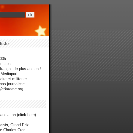
iste
---
005
ticles
rançais le plus ancien !
r Mediapart
ire et militante
pas journaliste
e(at)drame.org
anslation (click here)
ents
, Grand Prix
e Charles Cros