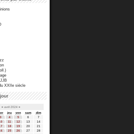
inions
D
azz
ton
ll.)
mage
 JJB
du XXIIe siècle
jour
«
avril 2024
»
er
jeu
ven
sam
dim
3
4
5
6
7
10
11
12
13
14
17
18
19
20
21
24
25
26
27
28