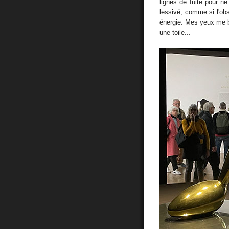
lignes de fuite pour ne
lessivé, comme si l'ob
énergie. Mes yeux me br
une toile...