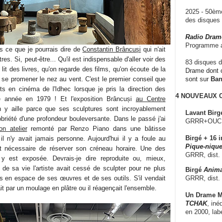
2025 - 50è
des disque
Radio Dram
Programme a
s ce que je pourrais dire de
Constantin Brâncuși
qui n'ait
res. Si, peut-être... Qu'il est indispensable d'aller voir des
83 disques d
it des livres, qu'on regarde des films, qu'on écoute de la
Drame dont c
 se promener le nez au vent. C'est le premier conseil que
sont sur
Ba
nts en cinéma de l'Idhec lorsque je pris la direction des
4 NOUVEAUX
e année en 1979 ! Et l'exposition Brâncuși
au Centre
 y aille parce que ses sculptures sont incroyablement
Lavant Birg
briété d'une profondeur bouleversante. Dans le passé j'ai
GRRR+OUCH!,
on atelier
remonté par Renzo Piano dans une bâtisse
Birgé + 16 i
l n'y avait jamais personne. Aujourd'hui il y a foule au
Pique-nique
st nécessaire de réserver son créneau horaire. Une des
GRRR, dist.
 y est exposée. Devrais-je dire reproduite ou, mieux,
in de sa vie l'artiste avait cessé de sculpter pour ne plus
Birgé
Anima
GRRR, dist.
s en espace de ses œuvres et de ses outils. S'il vendait
it par un moulage en plâtre ou il réagençait l'ensemble.
Un Drame Mu
TCHAK
, iné
en 2000, lab