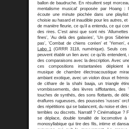
ballon de baudruche. En résultent sept morceau
mentalisme musical' proposée par Hoang : l
écoute une minute piochée dans une playlist
choisie au hasard et inaudible pour les autres, et
de manière fleurie, ce qu'il a entendu, ce qui 
des rires. C'est ainsi que sont nés 'Allumettes 
fines', 'Au delà des galaxies', 'Un gros Sibérien
pas', 'Combat de chiens coréen' et 'Yemen'
Labo 1
(GRRR 3118, numérique). Seuls ces 'as
peuvent établir un lien avec ce qu'ils entendent,
des comparaisons avec la description. Avec un
ces compositions instantanées déploient i
musique de chambre électroacoustique mirac
ambiant exotique, avec un violon doux et frémis
de cithare de la shahi baaja, un triangle éti
vrombissements, des lèvres sifflotantes, des 
touches de synthés, des sons flottants, de délic
éraflures rugueuses, des poussées 'russes' orch
des répétitions qui se balancent, du noise et des
terribles ou discrets. Narratif ? Cinématique ? 
se déplace, double tonalité de locomotive à
monosyllabique qui tire des fils, intime et dansan