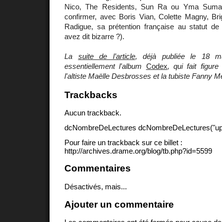
Nico, The Residents, Sun Ra ou Yma Sumac
confirmer, avec Boris Vian, Colette Magny, Brig
Radigue, sa prétention française au statut de 
avez dit bizarre ?).
La
suite de l’article
, déjà publiée le 18 ma
essentiellement l'album
Codex
, qui fait figure 
l'altiste Maëlle Desbrosses et la tubiste Fanny Me
Trackbacks
Aucun trackback.
dcNombreDeLectures dcNombreDeLectures("upd
Pour faire un trackback sur ce billet :
http://archives.drame.org/blog/tb.php?id=5599
Commentaires
Désactivés, mais...
Ajouter un commentaire