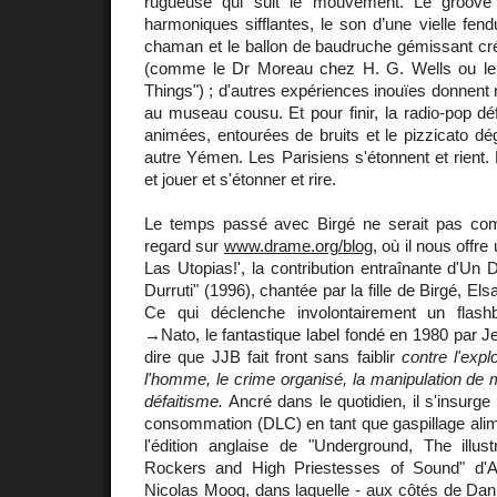
rugueuse qui suit le mouvement. Le groove
harmoniques sifflantes, le son d’une vielle fend
chaman et le ballon de baudruche gémissant cr
(comme le Dr Moreau chez H. G. Wells ou le
Things") ; d'autres expériences inouïes donnent
au museau cousu. Et pour finir, la radio-pop d
animées, entourées de bruits et le pizzicato dé
autre Yémen. Les Parisiens s'étonnent et rient. Et
et jouer et s'étonner et rire.
Le temps passé avec Birgé ne serait pas co
regard sur
www.drame.org/blog
, où il nous offr
Las Utopias!', la contribution entraînante d'U
Durruti" (1996), chantée par la fille de Birgé, El
Ce qui déclenche involontairement un flash
→Nato, le fantastique label fondé en 1980 par J
dire que JJB fait front sans faiblir
contre l'expl
l'homme, le crime organisé, la manipulation de 
défaitisme.
Ancré dans le quotidien, il s'insurge 
consommation (DLC) en tant que gaspillage alim
l'édition anglaise de "Underground, The illus
Rockers and High Priestesses of Sound" d'
Nicolas Moog, dans laquelle - aux côtés de Dan