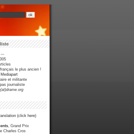
iste
---
005
ticles
rançais le plus ancien !
r Mediapart
ire et militante
pas journaliste
e(at)drame.org
anslation (click here)
ents
, Grand Prix
e Charles Cros