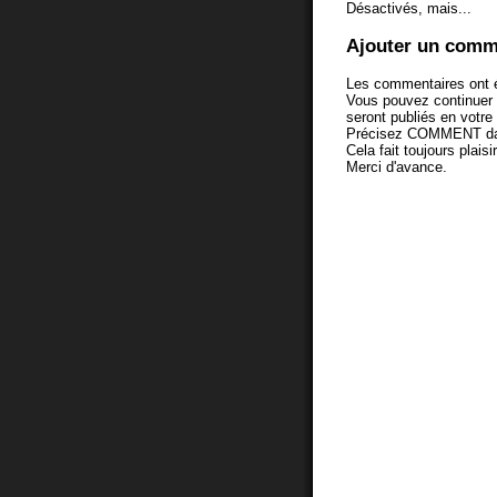
Désactivés, mais...
Ajouter un comm
Les commentaires ont é
Vous pouvez continuer
seront publiés en votr
Précisez COMMENT dans 
Cela fait toujours plaisi
Merci d'avance.