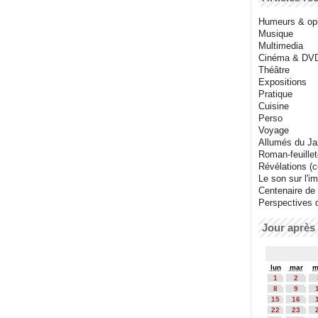
Humeurs & op
Musique
Multimedia
Cinéma & DV
Théâtre
Expositions
Pratique
Cuisine
Perso
Voyage
Allumés du J
Roman-feuille
Révélations (co
Le son sur l'i
Centenaire de
Perspectives 
Jour après 
lun
mar
m
1
2
8
9
15
16
22
23