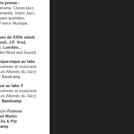
la presse :
lérama, CitizenJazz,
umanité, Impro Jazz,
utre quotidien,
 France Musique,
ves du XXIIe siècle
ail, J-F. Vrod,
S. Lemêtre
...
ist.Word and Sound)
ique-nique au labo
iennes et musiciens
es Allumés du Jazz)
r
Bandcamp
ue au labo 3
ciennes et musiciens
Les Allumés du Jazz)
r
Bandcamp
nyle
Fictions
el Martin
lla & Pitr
camp