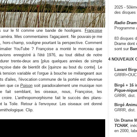
2025 - 50è
des disque
Radio Dram
Programme a
és sur le fil comme une bande de hooligans.
Françoise
caméra. Mes commentaires l'agaçaient. Ne pouvais-je me
83 disques d
e, hors-champ, souligne pourtant la perspective. Comment
Drame dont c
nimalier YouTube ? Françoise a monté le morceau que
sont sur
Ba
vions enregistré à l'été 1976, au tout début de notre
4 NOUVEAUX
it durer trente-deux ans [plus quelques années de simple
ançoise date de bientôt dix [quinze au bout du conte]. Le
Lavant Birg
 à tension variable et l'orgue à bouche se mélangeant aux
GRRR+OUCH!,
its d'ailes, l'évocation commune de la portée est devenue
Birgé + 16 i
 bien que ce
Poison
soit paradoxalement une musique non
Pique-nique
e fait semblant, les oiseaux, nous, Françoise, les
GRRR, dist.
y croire. L'anthropomorphisme fait le succès des plans-
t la Toile. Retour à l'envoyeur. Les oiseaux ont donné
Birgé
Anima
GRRR, dist.
rnithologique. Clip.
Un Drame Mu
TCHAK
, iné
en 2000, lab