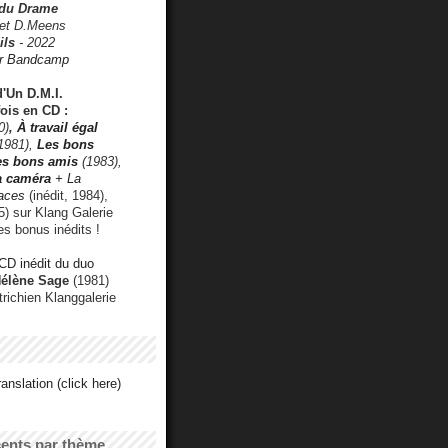
 du Drame
 et D.Meens
ils
- 2022
r Bandcamp
d'Un D.M.I.
fois en CD :
0)
,
À travail égal
1981),
Les bons
les bons amis
(1983),
a caméra
+ La
faces
(inédit, 1984),
) sur Klang Galerie
es bonus inédits !
CD inédit du duo
Hélène Sage
(1981)
utrichien Klanggalerie
anslation (click here)
cents par thème