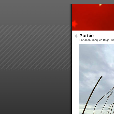
Portée
Par Jean-Jacques Birgé, lun