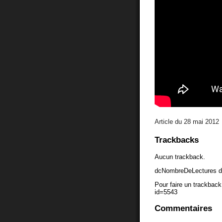
Article du 28 mai 2012
Trackbacks
Aucun trackback.
dcNombreDeLectures d
Pour faire un trackback 
id=5543
Commentaires