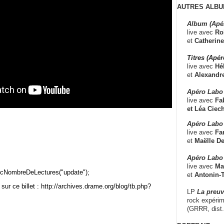
AUTRES ALBU
Album (Apé
live avec
Ro
et
Catherine
Titres (Apé
live avec
Hé
et
Alexandr
Apéro Labo
live avec
Fab
et
Léa Ciech
Apéro Labo 
live avec
Fa
et
Maëlle D
Apéro Labo
live avec
Ma
cNombreDeLectures("update");
et
Antonin-T
sur ce billet : http://archives.drame.org/blog/tb.php?
LP
La preu
rock expérim
(GRRR, dist