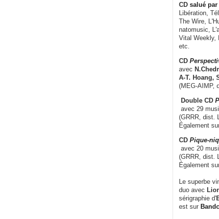
CD
salué par 
Libération, Té
The Wire, L'H
natomusic, L'a
Vital Weekly,
etc.
CD
Perspecti
avec
N.Chedm
A-T. Hoang, 
(MEG-AIMP, d
Double CD
P
avec 29 music
(GRRR, dist. L
Également su
CD
Pique-niq
avec 20 musi
(GRRR, dist. 
Également su
Le superbe vi
duo avec
Lion
sérigraphie d'
E
est sur
Band