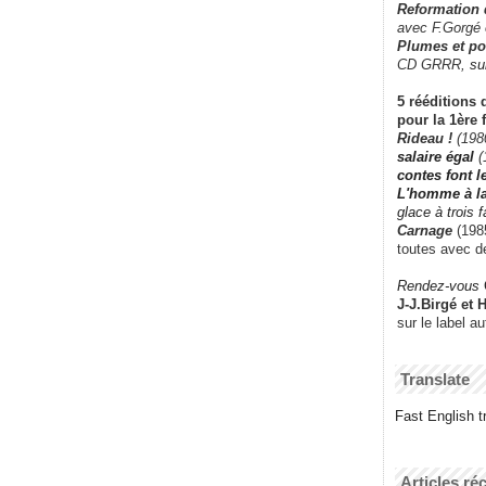
Reformation
avec F.Gorgé
Plumes et po
CD GRRR,
su
5 rééditions 
pour la 1ère 
Rideau !
(198
salaire égal
(
contes font 
L'homme à l
glace à trois 
Carnage
(1985
toutes avec d
Rendez-vous
J-J.Birgé et 
sur le label a
Translate
Fast English tr
Articles ré