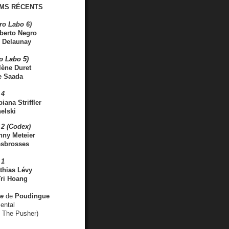
MS RÉCENTS
ro Labo 6)
berto Negro
 Delaunay
ro Labo 5)
lène Duret
e Saada
 4
iana Striffler
elski
2 (Codex)
nny Meteier
esbrosses
 1
thias Lévy
ri Hoang
ve
de
Poudingue
ental
. The Pusher)