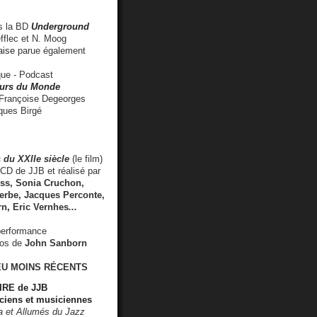
 la BD
Underground
fflec et N. Moog
aise
parue également
e - Podcast
rs du Monde
rançoise Degeorges
ues Birgé
 du XXIIe siècle
(le film)
CD de JJB et réalisé par
s, Sonia Cruchon,
rbe, Jacques Perconte,
rn
,
Eric Vernhes
...
performance
éos de
John Sanborn
EU MOINS RÉCENTS
RE de JJB
ciens et musiciennes
ra et Allumés du Jazz