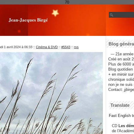
70
Jean-Jacques Birgé
Blog général
di 1 avril 2024 à 06:33
::
Cinéma & DVD
::
#5543
::
rss
--- 21e année 
Créé en août 2
Plus de 6000 ar
Blog quotidien f
+ en miroir su
chronique solida
non je ne suis 
Contact:
jjbirg
Translate
Fast English tr
CD
Les dém
de l'Académi