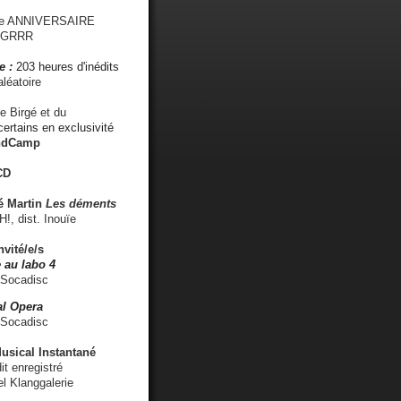
me ANNIVERSAIRE
s GRRR
e :
203 heures d'inédits
léatoire
e Birgé et du
ertains en exclusivité
ndCamp
CD
é
Martin
Les déments
 dist. Inouïe
nvité/e/s
 au labo 4
 Socadisc
l Opera
 Socadisc
sical Instantané
dit enregistré
el Klanggalerie