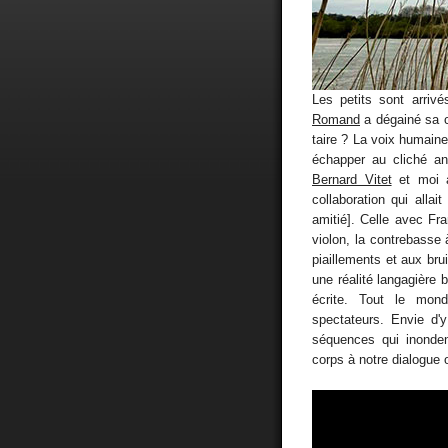
Les petits sont arriv
Romand
a dégainé sa 
taire ? La voix humain
échapper au cliché a
Bernard Vitet
et moi a
collaboration qui alla
amitié]. Celle avec Fr
violon, la contrebasse
piaillements et aux bru
une réalité langagière
écrite. Tout le mond
spectateurs. Envie d'
séquences qui inonden
corps à notre dialogue o