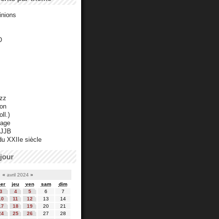
inions
D
azz
ton
ll.)
mage
 JJB
du XXIIe siècle
jour
«
avril 2024
»
er
jeu
ven
sam
dim
3
4
5
6
7
10
11
12
13
14
17
18
19
20
21
24
25
26
27
28