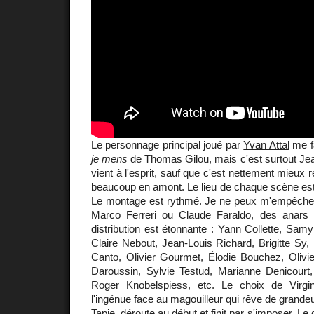
Le personnage principal joué par
Yvan Attal
me f
je mens
de Thomas Gilou, mais c'est surtout Je
vient à l'esprit, sauf que c'est nettement mieux r
beaucoup en amont. Le lieu de chaque scène est
Le montage est rythmé. Je ne peux m'empêcher
Marco Ferreri ou Claude Faraldo, des anars
distribution est étonnante : Yann Collette, Sam
Claire Nebout, Jean-Louis Richard, Brigitte Sy,
Canto, Olivier Gourmet, Élodie Bouchez, Olivie
Daroussin, Sylvie Testud, Marianne Denicourt,
Roger Knobelspiess, etc. Le choix de Virgi
l'ingénue face au magouilleur qui rêve de grande
Tapie, déroute au début et finit par s'imposer. Le