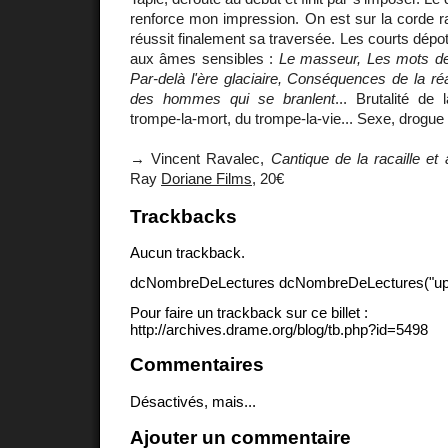
renforce mon impression. On est sur la corde rai
réussit finalement sa traversée. Les courts dépot
aux âmes sensibles :
Le masseur, Les mots de
Par-delà l'ère glaciaire, Conséquences de la réa
des hommes qui se branlent
... Brutalité de
trompe-la-mort, du trompe-la-vie... Sexe, drogue &
→ Vincent Ravalec,
Cantique de la racaille et 
Ray
Doriane Films
, 20€
Trackbacks
Aucun trackback.
dcNombreDeLectures dcNombreDeLectures("upd
Pour faire un trackback sur ce billet :
http://archives.drame.org/blog/tb.php?id=5498
Commentaires
Désactivés, mais...
Ajouter un commentaire