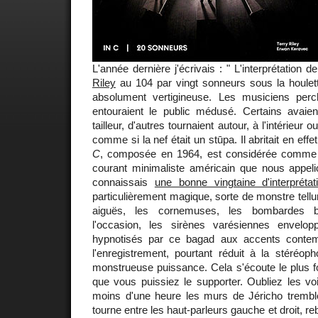
L'année dernière j'écrivais : " L'interprétation d
Riley
au 104 par vingt sonneurs sous la houlett
absolument vertigineuse. Les musiciens per
entouraient le public médusé. Certains avaient
tailleur, d'autres tournaient autour, à l'intérieur o
comme si la nef était un stūpa. Il abritait en eff
C
, composée en 1964, est considérée comme
courant minimaliste américain que nous appelion
connaissais
une bonne vingtaine d'interprétat
particulièrement magique, sorte de monstre tell
aiguës, les cornemuses, les bombardes b
l'occasion, les sirènes varésiennes envelop
hypnotisés par ce bagad aux accents contempo
l'enregistrement, pourtant réduit à la stéréo
monstrueuse puissance. Cela s'écoute le plus for
que vous puissiez le supporter. Oubliez les vo
moins d'une heure les murs de Jéricho tremble
tourne entre les haut-parleurs gauche et droit, r