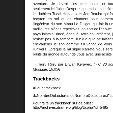
aventure. Je devrais les citer toutes et t
seulement ici Julien Desprez qui endossa le rôle d
les luthiers Tudal Hervieux et Jorj Botuha qui f
baryton en sol et les chanters pour corne
l'ingénieur du son Manu Le Duigou qui fait là u
meilleures pièces répétitives, on sort de l'écou
pays lointain, rincé, éberlué, rafraîchi, différen
résiste pas à la tempête. Il n'y a qu'à se laisse
chevaucher le son comme s'il venait de vous e
l'univers. Lorsque la musique s'arrête, vous sere
bruits du monde autour de vous avec une acuité 
→ Terry Riley par Erwan Keravec,
In C 20 so
Musique
, 16,05€
Trackbacks
Aucun trackback.
dcNombreDeLectures dcNombreDeLectures("upd
Pour faire un trackback sur ce billet :
http://archives.drame.org/blog/tb.php?id=5485