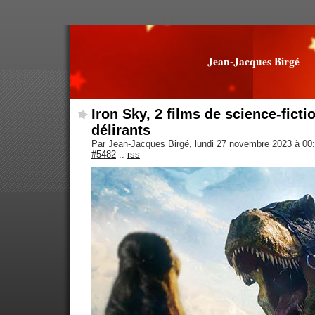
Jean-Jacques Birgé
Iron Sky, 2 films de science-ficti
délirants
Par Jean-Jacques Birgé, lundi 27 novembre 2023 à 00
#5482
::
rss