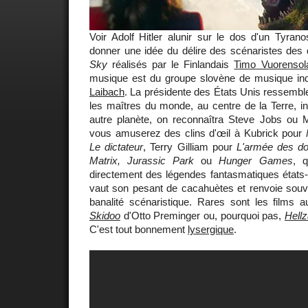
Voir Adolf Hitler alunir sur le dos d'un Tyra
donner une idée du délire des scénaristes des d
Sky
réalisés par le Finlandais
Timo Vuorensol
musique est du groupe slovène de musique indus
Laibach
. La présidente des États Unis ressembl
les maîtres du monde, au centre de la Terre, in
autre planète, on reconnaîtra Steve Jobs ou
vous amuserez des clins d'œil à Kubrick pour
Le dictateur
, Terry Gilliam pour
L'armée des d
Matrix, Jurassic Park
ou
Hunger Games
, q
directement des légendes fantasmatiques états-
vaut son pesant de cacahuètes et renvoie souve
banalité scénaristique. Rares sont les films
Skidoo
d'Otto Preminger ou, pourquoi pas,
Hell
C'est tout bonnement
lysergique
.