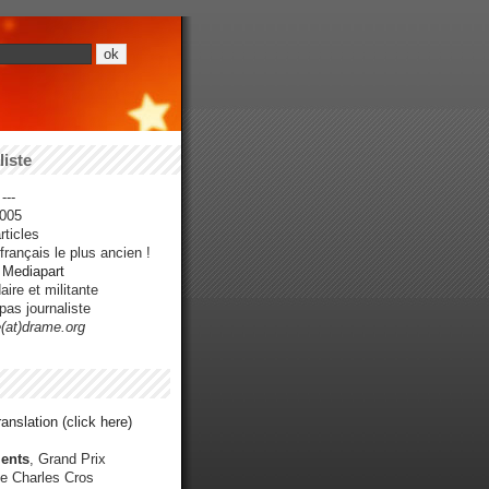
iste
---
005
ticles
rançais le plus ancien !
r Mediapart
ire et militante
pas journaliste
e(at)drame.org
anslation (click here)
ents
, Grand Prix
e Charles Cros