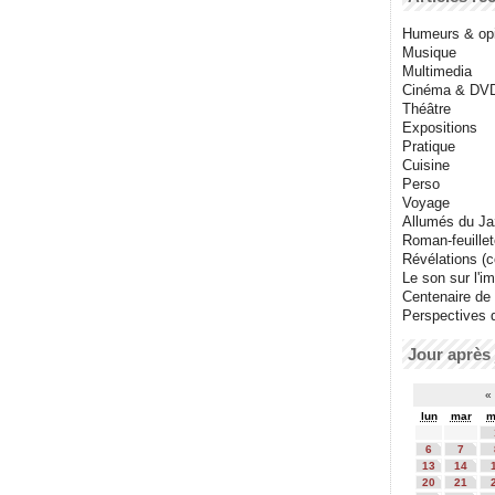
Humeurs & op
Musique
Multimedia
Cinéma & DV
Théâtre
Expositions
Pratique
Cuisine
Perso
Voyage
Allumés du J
Roman-feuille
Révélations (co
Le son sur l'i
Centenaire de
Perspectives 
Jour après 
«
lun
mar
m
6
7
13
14
20
21