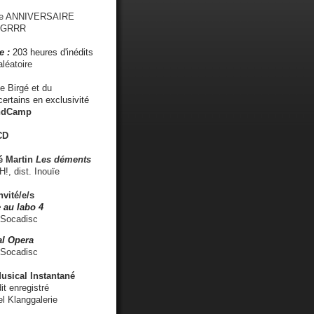
me ANNIVERSAIRE
s GRRR
e :
203 heures d'inédits
léatoire
e Birgé et du
ertains en exclusivité
ndCamp
CD
é
Martin
Les déments
 dist. Inouïe
nvité/e/s
 au labo 4
 Socadisc
l Opera
 Socadisc
sical Instantané
dit enregistré
el Klanggalerie