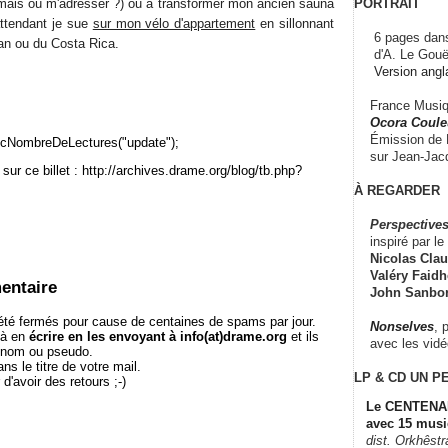
PORTRAIT
, mais où m'adresser ?) ou à transformer mon ancien sauna
attendant je sue
sur mon vélo d'appartement
en sillonnant
6 pages dans
an ou du Costa Rica.
d'A. Le Gouë
Version angl
France Musiqu
Ocora Couleu
Émission de F
cNombreDeLectures("update");
sur Jean-Jacq
sur ce billet : http://archives.drame.org/blog/tb.php?
À REGARDER
Perspectives
inspiré par le 
Nicolas Claus
Valéry Faidhe
entaire
John Sanbo
té fermés pour cause de centaines de spams par jour.
Nonselves
, 
 à en
écrire en les envoyant à info(at)drame.org
et ils
avec les vid
e nom ou pseudo.
le titre de votre mail.
LP & CD
UN P
r d'avoir des retours ;-)
Le CENTENAI
avec 15 musi
dist. Orkhêst