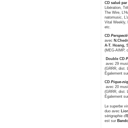
CD
salué par 
Libération, Té
The Wire, L'H
natomusic, L'a
Vital Weekly,
etc.
CD
Perspecti
avec
N.Chedm
A-T. Hoang, 
(MEG-AIMP, d
Double CD
P
avec 29 music
(GRRR, dist. L
Également su
CD
Pique-niq
avec 20 musi
(GRRR, dist. 
Également su
Le superbe vi
duo avec
Lion
sérigraphie d'
E
est sur
Band