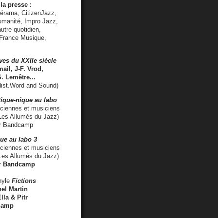
la presse :
lérama, CitizenJazz,
umanité, Impro Jazz,
utre quotidien,
 France Musique,
ves du XXIIe siècle
ail, J-F. Vrod,
S. Lemêtre
...
ist.Word and Sound)
ique-nique au labo
iennes et musiciens
es Allumés du Jazz)
r
Bandcamp
ue au labo 3
ciennes et musiciens
Les Allumés du Jazz)
r
Bandcamp
nyle
Fictions
el Martin
lla & Pitr
camp