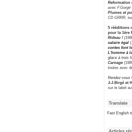
Reformation
avec F.Gorgé
Plumes et po
CD GRRR,
su
5 rééditions 
pour la 1ère 
Rideau !
(198
salaire égal
(
contes font 
L'homme à l
glace à trois 
Carnage
(1985
toutes avec d
Rendez-vous
J-J.Birgé et 
sur le label a
Translate
Fast English tr
Articles ré