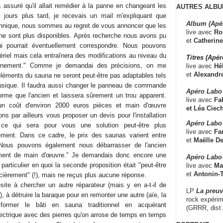
 assuré qu'il allait remédier à la panne en changeant les
AUTRES ALBU
jours plus tard, je recevais un mail m'expliquant que
Album (Apé
technique, nous sommes au regret de vous annoncer que les
live avec
Ro
ne sont plus disponibles. Après recherche nous avons pu
et
Catherine
ui pourrait éventuellement correspondre. Nous pouvons
ériel mais cela entraînera des modifications au niveau du
Titres (Apé
onnement." Comme je demandai des précisions, on me
live avec
Hé
et
Alexandr
éléments du sauna ne seront peut-être pas adaptables tels
musique. Il faudra aussi changer le panneau de commande
Apéro Labo
rme que l'ancien et laissera sûrement un trou apparent.
live avec
Fab
 un coût d'environ 2000 euros pièces et main d'œuvre
et
Léa Ciech
s par ailleurs vous proposer un devis pour l'installation
Apéro Labo 
ce qui sera pour vous une solution peut-être plus
live avec
Fa
ement. Dans ce cadre, le prix des saunas varient entre
et
Maëlle D
Nous pouvons également nous débarrasser de l'ancien
ent de main d'œuvre." Je demandais donc encore une
Apéro Labo
particulier en quoi la seconde proposition était "peut-être
live avec
Ma
et
Antonin-T
cièrement" (!), mais ne reçus plus aucune réponse.
ésite à chercher un autre réparateur (mais y en a-t-il de
LP
La preu
, à détruire la baraque pour en remonter une autre (aïe, la
rock expérim
sformer le bâti en sauna traditionnel en acquérant
(GRRR, dist
ectrique avec des pierres qu'on arrose de temps en temps