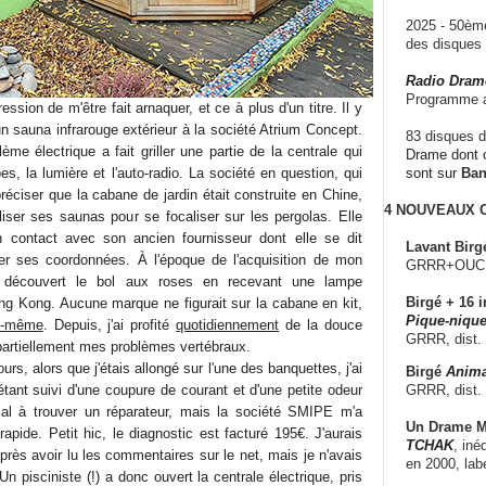
2025 - 50è
des disque
Radio Dram
Programme a
ession de m'être fait arnaquer, et ce à plus d'un titre. Il y
un sauna infrarouge extérieur à la société Atrium Concept.
83 disques d
e électrique a fait griller une partie de la centrale qui
Drame dont c
s, la lumière et l'auto-radio. La société en question, qui
sont sur
Ba
préciser que la cabane de jardin était construite en Chine,
4 NOUVEAUX
iser ses saunas pour se focaliser sur les pergolas. Elle
n contact avec son ancien fournisseur dont elle se dit
Lavant Birg
r ses coordonnées. À l'époque de l'acquisition de mon
GRRR+OUCH!,
s découvert le bol aux roses en recevant une lampe
Birgé + 16 i
g Kong. Aucune marque ne figurait sur la cabane en kit,
Pique-nique
i-même
. Depuis, j'ai profité
quotidiennement
de la douce
GRRR, dist.
 partiellement mes problèmes vertébraux.
ours, alors que j'étais allongé sur l'une des banquettes, j'ai
Birgé
Anima
GRRR, dist.
iétant suivi d'une coupure de courant et d'une petite odeur
mal à trouver un réparateur, mais la société SMIPE m'a
Un Drame Mu
pide. Petit hic, le diagnostic est facturé 195€. J'aurais
TCHAK
, iné
près avoir lu les commentaires sur le net, mais je n'avais
en 2000, lab
n pisciniste (!) a donc ouvert la centrale électrique, pris