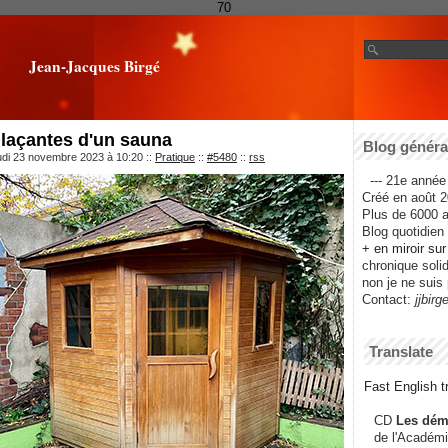
70
Jean-Jacques Birgé
laçantes d'un sauna
Blog général
udi 23 novembre 2023 à 10:20
::
Pratique
::
#5480
::
rss
--- 21e année 
Créé en août 2
Plus de 6000 ar
Blog quotidien f
+ en miroir su
chronique solida
non je ne suis 
Contact:
jjbirg
Translate
Fast English tr
CD
Les dém
de l'Académi