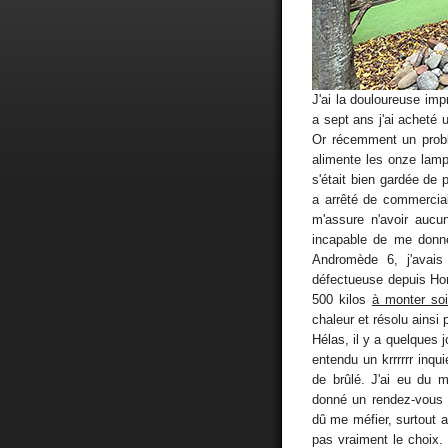
J'ai la douloureuse impr
a sept ans j'ai acheté 
Or récemment un problèm
alimente les onze lampe
s'était bien gardée de 
a arrêté de commercial
m'assure n'avoir aucu
incapable de me donne
Andromède 6, j'avai
défectueuse depuis Hon
500 kilos
à monter so
chaleur et résolu ainsi
Hélas, il y a quelques j
entendu un krrrrrr inqu
de brûlé. J'ai eu du 
donné un rendez-vous ra
dû me méfier, surtout a
pas vraiment le choix. U