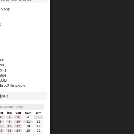
inions
D
azz
ton
ll.)
mage
 JJB
du XXIIe siècle
jour
novembre 2023
»
er
jeu
ven
sam
dim
1
2
3
4
5
8
9
10
11
12
15
16
17
18
19
22
23
24
25
26