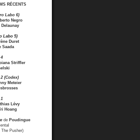
MS RÉCENTS
ro Labo 6)
berto Negro
 Delaunay
ro Labo 5)
lène Duret
e Saada
 4
iana Striffler
elski
2 (Codex)
nny Meteier
esbrosses
 1
thias Lévy
ri Hoang
ve
de
Poudingue
ental
. The Pusher)