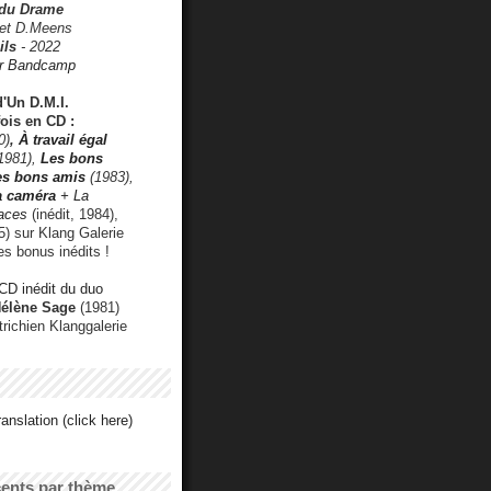
 du Drame
 et D.Meens
ils
- 2022
r Bandcamp
d'Un D.M.I.
fois en CD :
0)
,
À travail égal
1981),
Les bons
les bons amis
(1983),
a caméra
+ La
faces
(inédit, 1984),
) sur Klang Galerie
es bonus inédits !
CD inédit du duo
Hélène Sage
(1981)
utrichien Klanggalerie
anslation (click here)
cents par thème