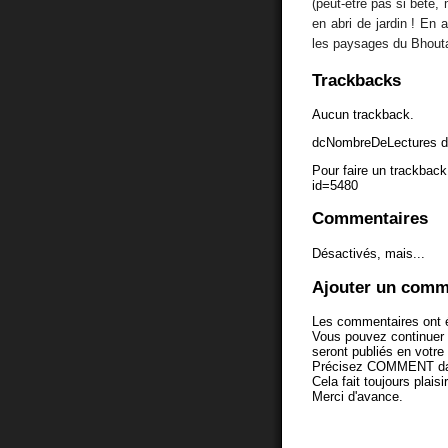
(peut-être pas si bête
en abri de jardin ! En 
les paysages du Bhout
Trackbacks
Aucun trackback.
dcNombreDeLectures d
Pour faire un trackback 
id=5480
Commentaires
Désactivés, mais...
Ajouter un comm
Les commentaires ont é
Vous pouvez continuer
seront publiés en votr
Précisez COMMENT dans 
Cela fait toujours plaisi
Merci d'avance.