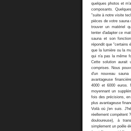
quelques photos et m'a
composants. Quelques 
"suite à notre visite 
pièces de votre sauna 
trouver un matériel q
tenter d'adapter ce mat
sauna et son foncti
répondit que "certains 
que la lumière ou la 
qui n'a pas la même fo
Cette solution aurait
comprises. Nous pouvon
d'un nouveau sauna 
avantageuse financièr
4000 et 6000 euros. 
moyennant un supplém
fois des précisions, en 
plus avantageuse finan
Voilà où j'en suis. J'h
réellement compétent ?)
douloureuse), à tran
simplement un poêle él