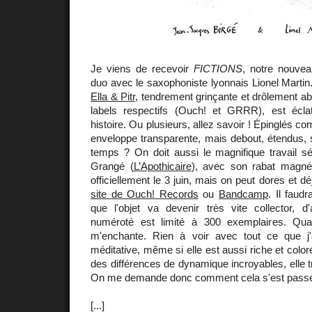
Je viens de recevoir
FICTIONS
, notre nouvea
duo avec le saxophoniste lyonnais Lionel Martin.
Ella & Pitr
, tendrement grinçante et drôlement ab
labels respectifs (Ouch! et GRRR), est écla
histoire. Ou plusieurs, allez savoir ! Épinglés 
enveloppe transparente, mais debout, étendus, s
temps ? On doit aussi le magnifique travail sé
Grangé (
L’Apothicaire
), avec son rabat magnéti
officiellement le 3 juin, mais on peut dores et dé
site de Ouch! Records
ou
Bandcamp
. Il faud
que l'objet va devenir très vite collector, d
numéroté est limité à 300 exemplaires. Qua
m'enchante. Rien à voir avec tout ce que j'ai
méditative, même si elle est aussi riche et colo
des différences de dynamique incroyables, elle tr
On me demande donc comment cela s'est passé
[...]