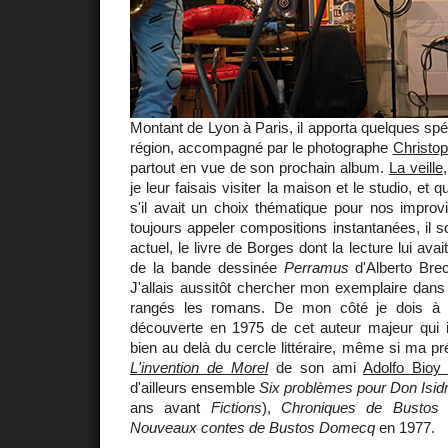
Montant de Lyon à Paris, il apporta quelques spéc
région, accompagné par le photographe
Christo
partout en vue de son prochain album.
La veille
je leur faisais visiter la maison et le studio, et
s'il avait un choix thématique pour nos improvi
toujours appeler compositions instantanées, il so
actuel, le livre de Borges dont la lecture lui ava
de la bande dessinée
Perramus
d'Alberto Brec
J'allais aussitôt chercher mon exemplaire dans 
rangés les romans. De mon côté je dois à 
découverte en 1975 de cet auteur majeur qui in
bien au delà du cercle littéraire, même si ma pr
L'invention de Morel
de son ami
Adolfo Bioy
d'ailleurs ensemble
Six problèmes pour Don Isid
ans avant
Fictions
),
Chroniques de Bustos
Nouveaux contes de Bustos Domecq
en 1977.