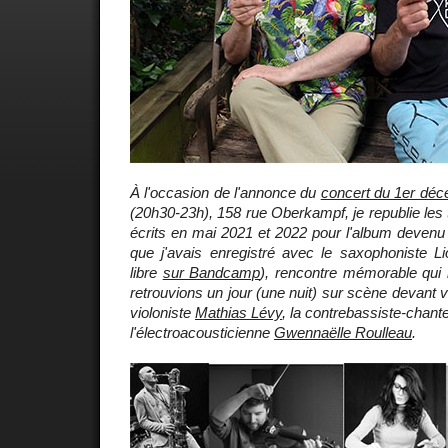
À l'occasion de l'annonce du
concert du 1er déc
(20h30-23h), 158 rue Oberkampf, je republie les tr
écrits en mai 2021 et 2022 pour l'album devenu vi
que j'avais enregistré avec le saxophoniste Li
libre
sur Bandcamp
), rencontre mémorable qui 
retrouvions un jour (une nuit) sur scène devant 
violoniste
Mathias Lévy
, la contrebassiste-chan
l'électroacousticienne
Gwennaëlle Roulleau
.