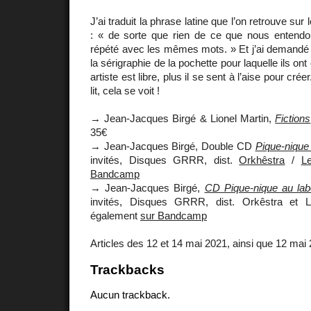
J’ai traduit la phrase latine que l’on retrouve su
: « de sorte que rien de ce que nous entend
répété avec les mêmes mots. » Et j’ai demandé à 
la sérigraphie de la pochette pour laquelle ils ont 
artiste est libre, plus il se sent à l’aise pour cré
lit, cela se voit !
→ Jean-Jacques Birgé & Lionel Martin,
Fictions
35€
→ Jean-Jacques Birgé, Double CD
Pique-nique
invités, Disques GRRR, dist.
Orkhêstra
/
L
Bandcamp
→ Jean-Jacques Birgé,
CD Pique-nique au lab
invités, Disques GRRR, dist. Orkêstra et 
également
sur Bandcamp
Articles des 12 et 14 mai 2021, ainsi que 12 mai
Trackbacks
Aucun trackback.