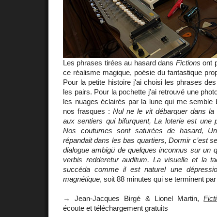
Les phrases tirées au hasard dans
Fictions
ont 
ce réalisme magique, poésie du fantastique propr
Pour la petite histoire j'ai choisi les phrases de
les pairs. Pour la pochette j'ai retrouvé une pho
les nuages éclairés par la lune qui me semble bi
nos frasques :
Nul ne le vit débarquer dans la 
aux sentiers qui bifurquent, La loterie est une p
Nos coutumes sont saturées de hasard, Une
répandait dans les bas quartiers, Dormir c’est s
dialogue ambigü de quelques inconnus sur un qu
verbis redderetur auditum, La visuelle et la tac
succéda comme il est naturel une dépressi
magnétique
, soit 88 minutes qui se terminent pa
→ Jean-Jacques Birgé & Lionel Martin,
Fict
écoute et téléchargement gratuits