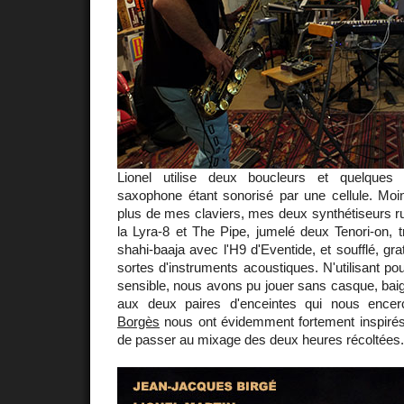
Lionel utilise deux boucleurs et quelques 
saxophone étant sonorisé par une cellule. Moins 
plus de mes claviers, mes deux synthétiseurs
la Lyra-8 et The Pipe, jumelé deux Tenori-on, 
shahi-baaja avec l'H9 d'Eventide, et soufflé, grat
sortes d'instruments acoustiques. N'utilisant po
sensible, nous avons pu jouer sans casque, bai
aux deux paires d'enceintes qui nous encer
Borgès
nous ont évidemment fortement inspirés 
de passer au mixage des deux heures récoltées. [