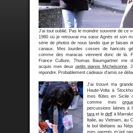
J'ai tout oublié. Pas le moindre souvenir de c
1980 où je retrouvai ma sœur Agnès et son mari
série de photos de nous tandis que je faisais 
canaux. Mes lourdes cosses de haricots gé
comme des maracas viennent donc de là. P
France Culture, Thomas Baumgartner me d
acquis mes deux
petits pianos Michelsonne
. J
répondre. Probablement cadeaux d'amis se détac
J'ai trouvé ma gran
Haute-Volta à Stockh
mes flûtes en Sicile 
comme mes
org
percussions latines à 
tara
et le
deff
à Marrak
Italie, au Vietnam, au
le bol tibétains au Népal
mes parents m'ont rapp