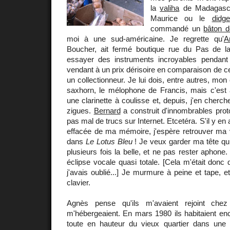
la
valiha
de Madagasc
Maurice ou le
didge
commandé un
bâton d
moi à une sud-américaine. Je regrette qu'
A
Boucher, ait fermé boutique rue du Pas de la 
essayer des instruments incroyables pendant
vendant à un prix dérisoire en comparaison de ce 
un collectionneur. Je lui dois, entre autres, mo
saxhorn, le mélophone de Francis, mais c'est
une clarinette à coulisse et, depuis, j'en cherc
zigues.
Bernard
a construit d'innombrables pro
pas mal de trucs sur Internet. Etcetéra. S'il y en a
effacée de ma mémoire, j'espère retrouver m
dans
Le Lotus Bleu
! Je veux garder ma tête qui
plusieurs fois la belle, et ne pas rester aphone
éclipse vocale quasi totale. [Cela m'était donc 
j'avais oublié...] Je murmure à peine et tape, e
clavier.
Agnès pense qu'ils m'avaient rejoint ch
m'hébergeaient. En mars 1980 ils habitaient en
toute en hauteur du vieux quartier dans une 