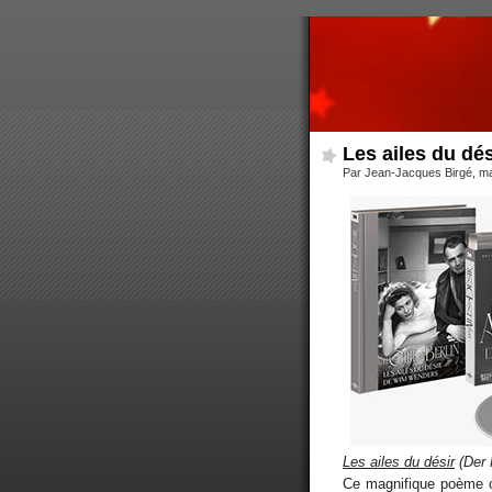
Les ailes du dés
Par Jean-Jacques Birgé, m
Les ailes du désir
(Der 
Ce magnifique poème c