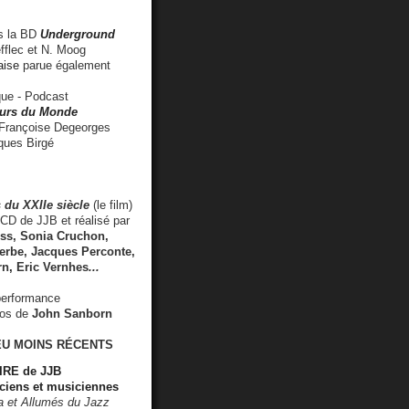
 la BD
Underground
fflec et N. Moog
aise
parue également
e - Podcast
rs du Monde
rançoise Degeorges
ues Birgé
 du XXIIe siècle
(le film)
CD de JJB et réalisé par
s, Sonia Cruchon,
rbe, Jacques Perconte,
rn
,
Eric Vernhes
...
performance
éos de
John Sanborn
EU MOINS RÉCENTS
RE de JJB
ciens et musiciennes
ra et Allumés du Jazz