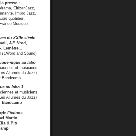
la presse :
lérama, CitizenJazz,
umanité, Impro Jazz,
utre quotidien,
 France Musique,
ves du XXIIe siècle
ail, J-F. Vrod,
S. Lemêtre
...
ist.Word and Sound)
ique-nique au labo
iennes et musiciens
es Allumés du Jazz)
r
Bandcamp
ue au labo 3
ciennes et musiciens
Les Allumés du Jazz)
r
Bandcamp
nyle
Fictions
el Martin
lla & Pitr
camp