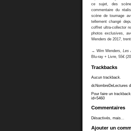
ce sujet, des scè
commentaire du réalis
scène de tournage ave
tellement changé depu
coffret ultra-collector 
photos exclusives, av
Wenders de 2017, trente
→ Wim Wenders,
Les 
Blu-ray + Livre, 55€ (2
Trackbacks
Aucun trackback.
dcNombreDeLectures d
Pour faire un trackback 
id=5460
Commentaires
Désactivés, mais...
Ajouter un comm