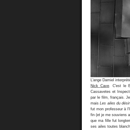
L'ange Damiel interprét
Nick Cave
. C'est le
Cassavetes et Inspect
par le film, français. J
mais
Les ailes du désir
fut mon professeur à l
fin (et je me souviens 
que ma fille fut longte
ses ailes toutes blanc