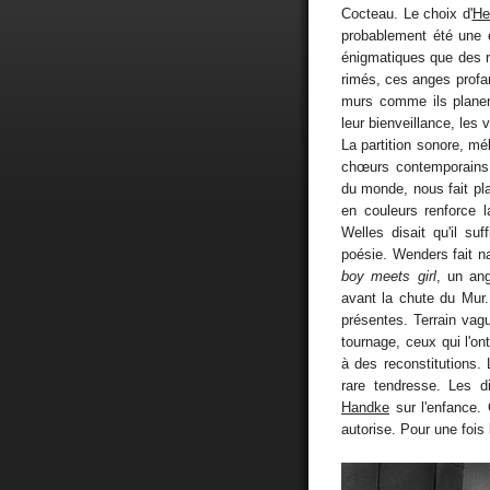
Cocteau. Le choix d'
He
probablement été une 
énigmatiques que des 
rimés, ces anges profa
murs comme ils planen
leur bienveillance, les 
La partition sonore, m
chœurs contemporains,
du monde, nous fait pla
en couleurs renforce 
Welles disait qu'il suf
poésie. Wenders fait naî
boy meets girl
, un ang
avant la chute du Mur
présentes. Terrain vag
tournage, ceux qui l'o
à des reconstitutions. 
rare tendresse. Les d
Handke
sur l'enfance.
autorise. Pour une fois l