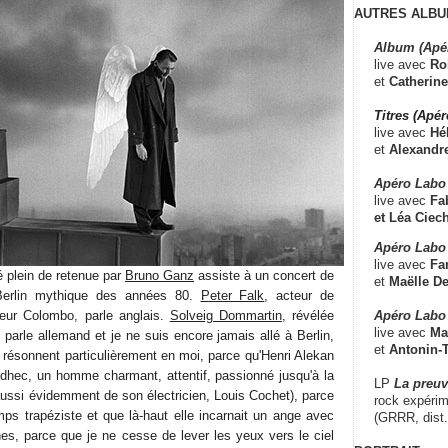
AUTRES ALBU
Album (Apé
live avec
Ro
et
Catherine
Titres (Apé
live avec
Hé
et
Alexandr
Apéro Labo
live avec
Fab
et
Léa Ciech
Apéro Labo 
live avec
Fa
é plein de retenue par
Bruno Ganz
assiste à un concert de
et
Maëlle D
 Berlin mythique des années 80.
Peter Falk
, acteur de
Apéro Labo
eur Colombo, parle anglais.
Solveig Dommartin
, révélée
live avec
Ma
e parle allemand et je ne suis encore jamais allé à Berlin,
et
Antonin-T
résonnent particulièrement en moi, parce qu'Henri Alekan
'Idhec, un homme charmant, attentif, passionné jusqu'à la
LP
La preu
aussi évidemment de son électricien, Louis Cochet), parce
rock expérim
mps trapéziste et que là-haut elle incarnait un ange avec
(GRRR, dist
hes, parce que je ne cesse de lever les yeux vers le ciel