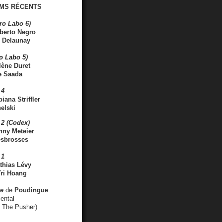
MS RÉCENTS
ro Labo 6)
berto Negro
 Delaunay
ro Labo 5)
lène Duret
e Saada
 4
iana Striffler
elski
2 (Codex)
nny Meteier
esbrosses
 1
thias Lévy
ri Hoang
ve
de
Poudingue
ental
. The Pusher)