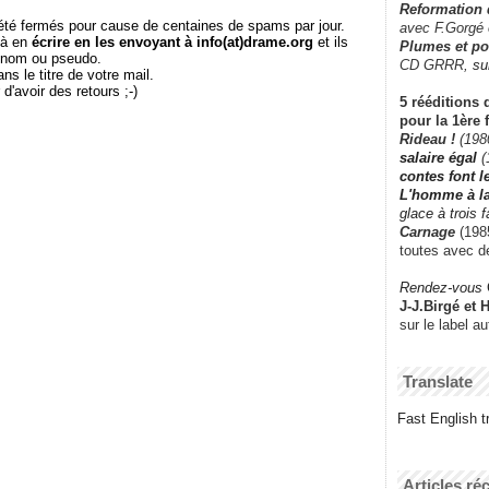
Reformation
té fermés pour cause de centaines de spams par jour.
avec F.Gorgé
 à en
écrire en les envoyant à info(at)drame.org
et ils
Plumes et po
e nom ou pseudo.
CD GRRR,
su
le titre de votre mail.
r d'avoir des retours ;-)
5 rééditions 
pour la 1ère 
Rideau !
(198
salaire égal
(
contes font 
L'homme à l
glace à trois 
Carnage
(1985
toutes avec d
Rendez-vous
J-J.Birgé et 
sur le label a
Translate
Fast English tr
Articles ré