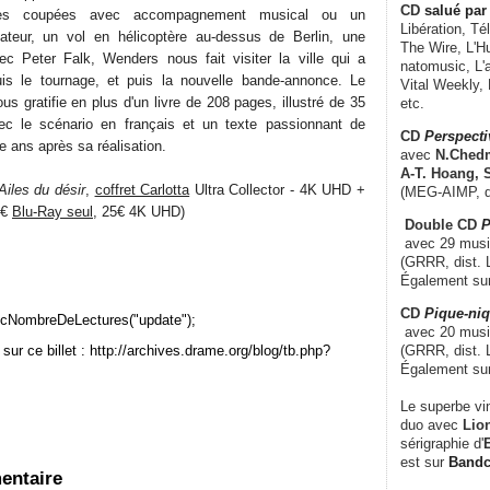
CD
salué par 
nes coupées avec accompagnement musical ou un
Libération, Té
ateur, un vol en hélicoptère au-dessus de Berlin, une
The Wire, L'H
c Peter Falk, Wenders nous fait visiter la ville qui a
natomusic, L'a
is le tournage, et puis la nouvelle bande-annonce. Le
Vital Weekly,
nous gratifie en plus d'un livre de 208 pages, illustré de 35
etc.
ec le scénario en français et un texte passionnant de
CD
Perspecti
 ans après sa réalisation.
avec
N.Chedm
A-T. Hoang, 
Ailes du désir
,
coffret Carlotta
Ultra Collector - 4K UHD +
(MEG-AIMP, d
0€
Blu-Ray seul,
25€ 4K UHD)
Double CD
P
avec 29 music
(GRRR, dist. L
Également su
CD
Pique-niq
cNombreDeLectures("update");
avec 20 musi
sur ce billet : http://archives.drame.org/blog/tb.php?
(GRRR, dist. 
Également su
Le superbe vi
duo avec
Lion
sérigraphie d'
E
est sur
Band
entaire