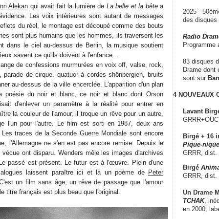
nri Alekan
qui avait fait la lumière de
La belle et la bête
a
2025 - 50è
évidence. Les voix intérieures sont autant de messages
des disque
reflets du réel, le montage est découpé comme des bouts
nes sont plus humains que les hommes, ils traversent les
Radio Dram
Programme a
t dans le ciel au-dessus de Berlin, la musique soutient
vieux savent ce qu'ils doivent à l'enfance...
83 disques d
élange de confessions murmurées en voix off, valse, rock,
Drame dont c
 parade de cirque, quatuor à cordes shönbergien, bruits
sont sur
Ba
ner au-dessus de la ville encerclée. L'apparition d'un plan
la poésie du noir et blanc, ce noir et blanc dont Orson
4 NOUVEAUX
fisait d'enlever un paramètre à la réalité pour entrer en
Lavant Birg
tre la couleur de l'amour, il troque un rêve pour un autre,
GRRR+OUCH!,
e l'un pour l'autre. Le film est sorti en 1987, deux ans
. Les traces de la Seconde Guerre Mondiale sont encore
Birgé + 16 i
ue, l'Allemagne ne s'en est pas encore remise. Depuis le
Pique-nique
nt vécue ont disparu. Wenders mêle les images d'archives
GRRR, dist.
Le passé est présent. Le futur est à l'œuvre. Plein d'une
Birgé
Anima
ialogues laissent paraître ici et là un poème de
Peter
GRRR, dist.
 C'est un film sans âge, un rêve de passage que l'amour
e titre français est plus beau que l'original.
Un Drame Mu
TCHAK
, iné
en 2000, lab