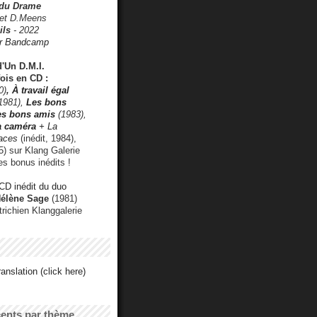
 du Drame
 et D.Meens
ils
- 2022
r Bandcamp
d'Un D.M.I.
fois en CD :
0)
,
À travail égal
1981),
Les bons
les bons amis
(1983),
a caméra
+ La
faces
(inédit, 1984),
) sur Klang Galerie
es bonus inédits !
CD inédit du duo
Hélène Sage
(1981)
utrichien Klanggalerie
anslation (click here)
cents par thème