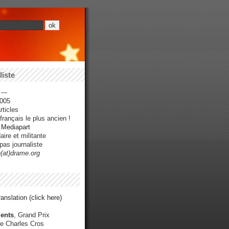
iste
---
005
ticles
rançais le plus ancien !
r Mediapart
ire et militante
pas journaliste
e(at)drame.org
anslation (click here)
ents
, Grand Prix
e Charles Cros