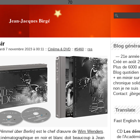
70
Jean-Jacques Birgé
ir
Blog général
ardi 7 novembre 2023 à 00:11
::
Cinéma & DVD
::
#5460
::
rss
--- 21e année 
Créé en août 2
Plus de 6000 ar
Blog quotidien f
+ en miroir su
chronique solida
non je ne suis 
Contact:
jjbirg
Translate
Fast English tr
Himmel über Berlin)
est le chef d'œuvre de
Wim Wenders
.
CD
Les dém
de l'Académi
inématographique en noir et blanc doit beaucoup à Jean