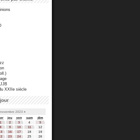
inions
D
azz
ton
ll.)
mage
 JJB
du XXIIe siècle
jour
novembre 2023
»
er
jeu
ven
sam
dim
1
2
3
4
5
8
9
10
11
12
15
16
17
18
19
22
23
24
25
26