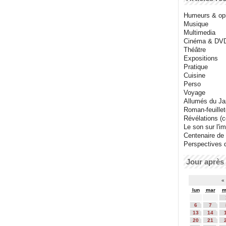
Humeurs & op
Musique
Multimedia
Cinéma & DV
Théâtre
Expositions
Pratique
Cuisine
Perso
Voyage
Allumés du J
Roman-feuille
Révélations (co
Le son sur l'i
Centenaire de
Perspectives 
Jour après 
«
lun
mar
m
6
7
13
14
20
21