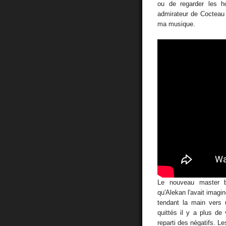
ou de regarder les h
admirateur de Cocteau
ma musique.
Le nouveau master bé
qu'Alekan l'avait imagi
tendant la main vers 
quittés il y a plus de
reparti des négatifs. 