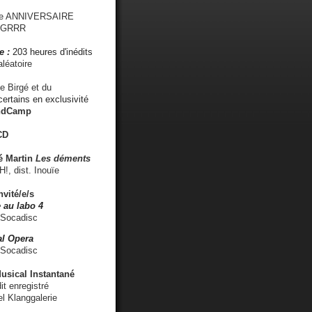
me ANNIVERSAIRE
s GRRR
e :
203 heures d'inédits
léatoire
e Birgé et du
ertains en exclusivité
ndCamp
CD
é
Martin
Les déments
 dist. Inouïe
nvité/e/s
 au labo 4
 Socadisc
l Opera
 Socadisc
sical Instantané
dit enregistré
el Klanggalerie