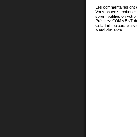
Les commentaires ont é
Vous pouvez continuer
seront publiés en votr
Précisez COMMENT dans 
Cela fait toujours plaisi
Merci d'avance.