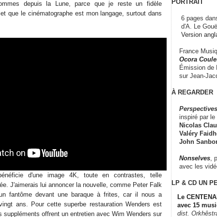
PORTRAIT
ommes depuis la Lune, parce que je reste un fidèle
 et que le cinématographe est mon langage, surtout dans
6 pages dans
d'A. Le Gouë
Version angl
France Musiqu
Ocora Couleu
Émission de F
sur Jean-Jacq
À REGARDER
Perspectives
inspiré par le 
Nicolas Claus
Valéry Faidhe
John Sanbo
Nonselves
, 
avec les vid
néficie d'une image 4K, toute en contrastes, telle
LP & CD
UN P
née. J'aimerais lui annoncer la nouvelle, comme Peter Falk
un fantôme devant une baraque à frites, car il nous a
Le CENTENAI
 vingt ans. Pour cette superbe restauration Wenders est
avec 15 musi
dist. Orkhêst
Les suppléments offrent un entretien avec Wim Wenders sur