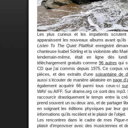
Les plus curieux et les impatients scrutent
apparaissent les nouveaux albums avant qu'ils 
Listen To The Quiet Plattfisk
enregistré diman
chanteuse Isabel Sörling et la violoniste alto Ma
lendemain-même, était en ligne dès lund
téléchargement gratuits comme
96 autres
qui s
CD que j'ai commis depuis 1975. Ce corpus vir
pièces, et des extraits d'une
soixantaine de 
aussi s'écouter de manière aléatoire en
page d'
également acquérir 66 parmi tous ceux-ci
su
WAV ou AIFF. Sur drame.org ce sont des mp3. L'
raccourcir drastiquement le temps entre la créat
prend souvent un ou deux ans, et de partager lib
en soignant les éditions physiques par leur gr
informations qu'ils recèlent et le plaisir de l'objet.
Les rencontres dans le cadre de mes
Pique-
plaisir d'improviser avec des musiciennes et d