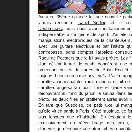
Ainsi ce 35ème épisode fut une nouvelle partie
jamais rencontré
Isabel Sörling
et je con
Desbrosses
, mais nous avons instantanément
indispensable à ce genre de sport. J'ai été su
manipulations électroniques de la chanteuse su
avec une guitare électrique et par l'altiste 
contrebasse, sans compter l'arbalète construit
Raoul de Peesters que je lui avais prêtée. Les f
d'un délicat fumet de dashi donnèrent une par
provenant du jeu de cartes de Brian Eno et P
toujours beaucoup à mes invité/e/s. L'accompag
carottes-panais-patates-radis-oignons et ail no
carotte-orange-safran pour l'une et glace vanil
découvrant au fond du jardin le sauna dans leq
photo, les deux filles en profitèrent après avoir 
En tant que Suédoise, ce petit luxe lui man
qu'elle vit en partie à Paris. Côté musique, ce f
plus longues que d'habitude. En écoutant le
exclusivement en rééquilibrage des voies,
d'orfèvre, je découvre une atmosphère envoûtan