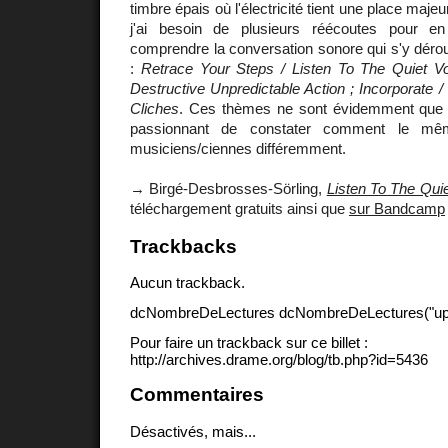
timbre épais où l'électricité tient une place ma
j'ai besoin de plusieurs réécoutes pour e
comprendre la conversation sonore qui s'y déro
:
Retrace Your Steps / Listen To The Quiet V
Destructive Unpredictable Action ; Incorporate /
Cliches
. Ces thèmes ne sont évidemment que de
passionnant de constater comment le mêm
musiciens/ciennes différemment.
→ Birgé-Desbrosses-Sörling,
Listen To The Quiet
téléchargement gratuits ainsi que
sur Bandcamp
Trackbacks
Aucun trackback.
dcNombreDeLectures dcNombreDeLectures("upd
Pour faire un trackback sur ce billet :
http://archives.drame.org/blog/tb.php?id=5436
Commentaires
Désactivés, mais...