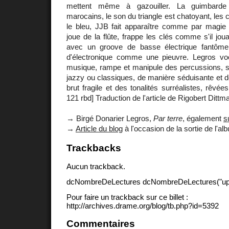
mettent même à gazouiller. La guimbarde
marocains, le son du triangle est chatoyant, les 
le bleu, JJB fait apparaître comme par magie
joue de la flûte, frappe les clés comme s'il jouai
avec un groove de basse électrique fantôm
d'électronique comme une pieuvre. Legros vo
musique, rampe et manipule des percussions, s
jazzy ou classiques, de manière séduisante et dé
brut fragile et des tonalités surréalistes, rêvé
121 rbd] Traduction de l'article de Rigobert Ditt
→ Birgé Donarier Legros,
Par terre
, également
s
→
Article du blog
à l'occasion de la sortie de l'al
Trackbacks
Aucun trackback.
dcNombreDeLectures dcNombreDeLectures("upd
Pour faire un trackback sur ce billet :
http://archives.drame.org/blog/tb.php?id=5392
Commentaires