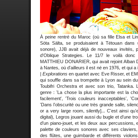
À peine rentré du Maroc (où sa fille Elsa et Lin
Söta Sälta, se produisaient à Tétouan dans 
sonore), JJB avait déjà de nouveaux invités, p
d'Oblique Strategies. Le 11/7 le voilà donc
MATTHIEU DONARIER, qui avait rejoint Alban 
à Nantes, où d'ailleurs il est né en 1976, et qui 
| Explorations
en quartet avec Eve Risser, e
qui souffle dans sa trompette à Lyon au sein d
Toubifri Orchestra et avec son trio, Tatanka.
genre : 'La chose la plus importante est la cho
facilement', 'Trois couleurs inacceptables', '
'Dans l'obscurité ou une très grande salle, silen
or a very large room, silently]... C'est ainsi qu
digital), Legros jouant aussi du bugle et d’une tr
d’un piano-jouet, et les deux aux percussions, e
palette de couleurs sonores avec ses claviers,
des flûtes, une guimbarde et différents violon