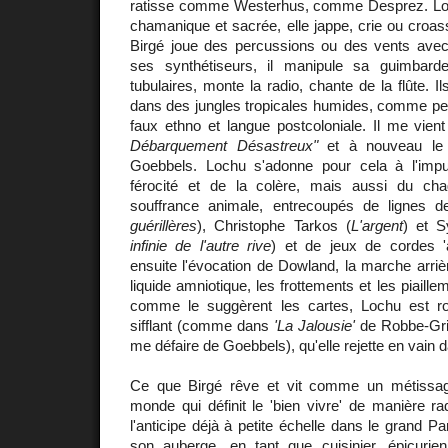
ratisse comme Westerhus, comme Desprez. Lo
chamanique et sacrée, elle jappe, crie ou cro
Birgé joue des percussions ou des vents ave
ses synthétiseurs, il manipule sa guimbard
tubulaires, monte la radio, chante de la flûte. 
dans des jungles tropicales humides, comme pe
faux ethno et langue postcoloniale. Il me vient
Débarquement Désastreux"
et à nouveau le p
Goebbels. Lochu s'adonne pour cela à l'impu
férocité et de la colère, mais aussi du cha
souffrance animale, entrecoupés de lignes d
guérillères
), Christophe Tarkos (
L'argent
) et S
infinie de l'autre rive
) et de jeux de cordes 'a
ensuite l'évocation de Dowland, la marche arrièr
liquide amniotique, les frottements et les piaille
comme le suggèrent les cartes, Lochu est 
sifflant (comme dans
'La Jalousie'
de Robbe-Grill
me défaire de Goebbels), qu'elle rejette en vain 
Ce que Birgé rêve et vit comme un métissage
monde qui définit le 'bien vivre' de manière rad
l'anticipe déjà à petite échelle dans le grand P
son auberge, en tant que cuisinier, épicurien,