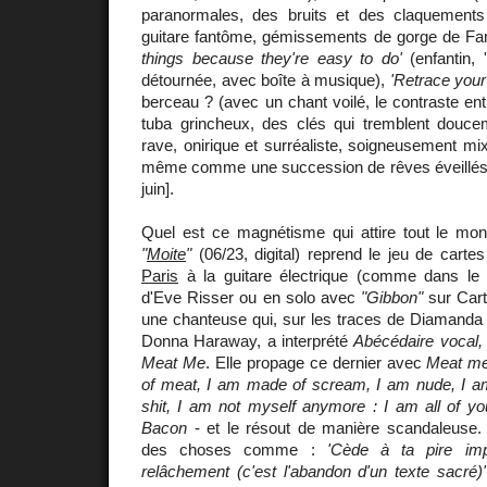
paranormales, des bruits et des claquements
guitare fantôme, gémissements de gorge de Fa
things because they're easy to do'
(enfantin,
détournée, avec boîte à musique),
'Retrace your
berceau ? (avec un chant voilé, le contraste ent
tuba grincheux, des clés qui tremblent doucem
rave, onirique et surréaliste, soigneusement mix
même comme une succession de rêves éveillés [a
juin].
Quel est ce magnétisme qui attire tout le m
"
Moite
"
(06/23, digital) reprend le jeu de cart
Paris
à la guitare électrique (comme dans le
d'Eve Risser ou en solo avec
"Gibbon"
sur Car
une chanteuse qui, sur les traces de Diamanda 
Donna Haraway, a interprété
Abécédaire vocal,
Meat Me
. Elle propage ce dernier avec
Meat me
of meat, I am made of scream, I am nude, I 
shit, I am not myself anymore : I am all of yo
Bacon
- et le résout de manière scandaleuse.
des choses comme :
'Cède à ta pire imp
relâchement (c'est l'abandon d'un texte sacré)'