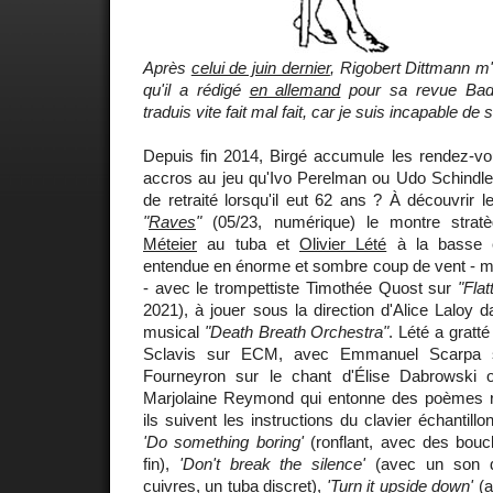
Après
celui de juin dernier
, Rigobert Dittmann m'
qu'il a rédigé
en allemand
pour sa revue Bad
traduis vite fait mal fait, car je suis incapable de 
Depuis fin 2014, Birgé accumule les rendez-vo
accros au jeu qu'Ivo Perelman ou Udo Schindler. 
de retraité lorsqu'il eut 62 ans ? À découvrir l
"
Raves
"
(05/23, numérique) le montre strat
Méteier
au tuba et
Olivier Lété
à la basse él
entendue en énorme et sombre coup de vent - 
- avec le trompettiste Timothée Quost sur
"Fla
2021), à jouer sous la direction d'Alice Laloy d
musical
"Death Breath Orchestra"
. Lété a gratt
Sclavis sur ECM, avec Emmanuel Scarpa s
Fourneyron sur le chant d'Élise Dabrowski
Marjolaine Reymond qui entonne des poèmes r
ils suivent les instructions du clavier échantil
'Do something boring'
(ronflant, avec des bouc
fin),
'Don't break the silence'
(avec un son de
cuivres, un tuba discret),
'Turn it upside down'
(a