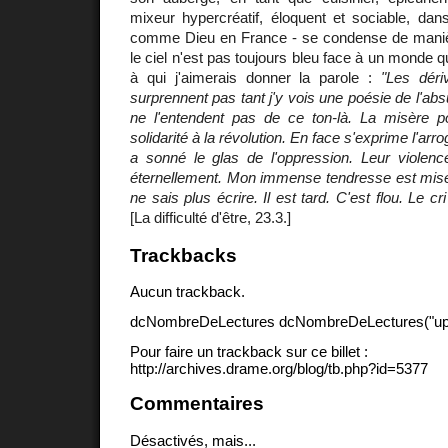
mixeur hypercréatif, éloquent et sociable, dans 
comme Dieu en France - se condense de manièr
le ciel n'est pas toujours bleu face à un monde qu
à qui j'aimerais donner la parole :
"Les dér
surprennent pas tant j'y vois une poésie de l'ab
ne l'entendent pas de ce ton-là. La misère p
solidarité à la révolution. En face s'exprime l'ar
a sonné le glas de l'oppression. Leur violenc
éternellement. Mon immense tendresse est mise 
ne sais plus écrire. Il est tard. C'est flou. Le c
[La difficulté d'être, 23.3.]
Trackbacks
Aucun trackback.
dcNombreDeLectures dcNombreDeLectures("upd
Pour faire un trackback sur ce billet :
http://archives.drame.org/blog/tb.php?id=5377
Commentaires
Désactivés, mais...