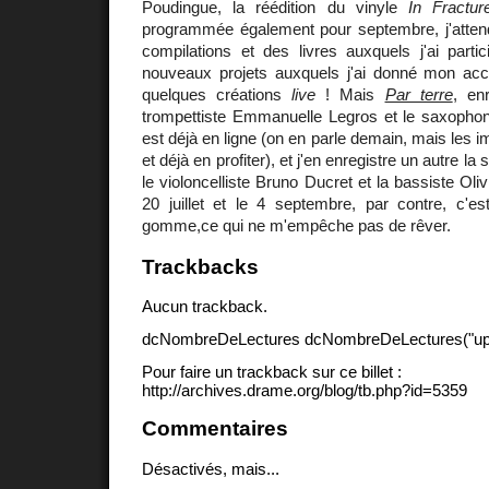
Poudingue, la réédition du vinyle
In Fractur
programmée également pour septembre, j'atten
compilations et des livres auxquels j'ai parti
nouveaux projets auxquels j'ai donné mon ac
quelques créations
live
! Mais
Par terre
, en
trompettiste Emmanuelle Legros et le saxophoni
est déjà en ligne (on en parle demain, mais les 
et déjà en profiter), et j'en enregistre un autre 
le violoncelliste Bruno Ducret et la bassiste Ol
20 juillet et le 4 septembre, par contre, c'e
gomme,ce qui ne m'empêche pas de rêver.
Trackbacks
Aucun trackback.
dcNombreDeLectures dcNombreDeLectures("upd
Pour faire un trackback sur ce billet :
http://archives.drame.org/blog/tb.php?id=5359
Commentaires
Désactivés, mais...