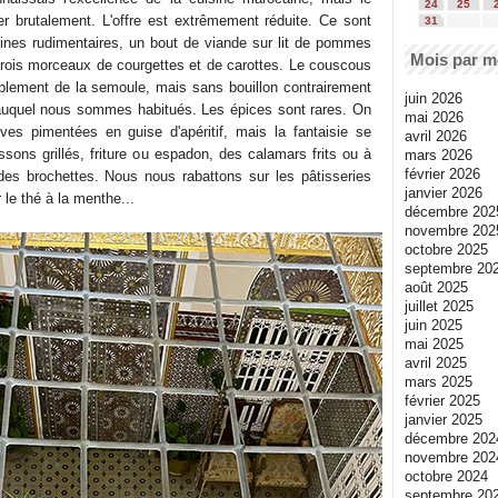
24
25
r brutalement. L'offre est extrêmement réduite. Ce sont
31
jines rudimentaires, un bout de viande sur lit de pommes
Mois par m
trois morceaux de courgettes et de carottes. Le couscous
plement de la semoule, mais sans bouillon contrairement
juin 2026
 auquel nous sommes habitués. Les épices sont rares. On
mai 2026
ves pimentées en guise d'apéritif, mais la fantaisie se
avril 2026
sons grillés, friture ou espadon, des calamars frits ou à
mars 2026
février 2026
 des brochettes. Nous nous rabattons sur les pâtisseries
janvier 2026
r le thé à la menthe...
décembre 202
novembre 202
octobre 2025
septembre 20
août 2025
juillet 2025
juin 2025
mai 2025
avril 2025
mars 2025
février 2025
janvier 2025
décembre 202
novembre 202
octobre 2024
septembre 20