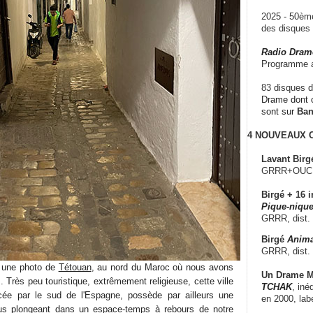
2025 - 50è
des disque
Radio Dram
Programme a
83 disques d
Drame dont c
sont sur
Ba
4 NOUVEAUX
Lavant Birg
GRRR+OUCH!,
Birgé + 16 i
Pique-nique
GRRR, dist.
Birgé
Anima
GRRR, dist.
 une photo de
Tétouan
, au nord du Maroc où nous avons
Un Drame Mu
 Très peu touristique, extrêmement religieuse, cette ville
TCHAK
, iné
encée par le sud de l'Espagne, possède par ailleurs une
en 2000, lab
us plongeant dans un espace-temps à rebours de notre