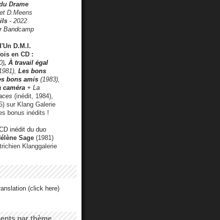
 du Drame
 et D.Meens
ils
- 2022
r Bandcamp
d'Un D.M.I.
fois en CD :
0)
,
À travail égal
1981),
Les bons
les bons amis
(1983),
a caméra
+ La
faces
(inédit, 1984),
) sur Klang Galerie
es bonus inédits !
CD inédit du duo
Hélène Sage
(1981)
utrichien Klanggalerie
anslation (click here)
cents par thème