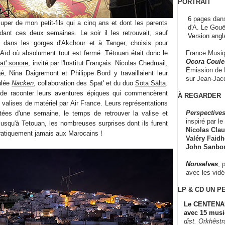
PORTRAIT
6 pages dans
cuper de mon petit-fils qui a cinq ans et dont les parents
d'A. Le Gouë
endant ces deux semaines. Le soir il les retrouvait, sauf
Version angl
 dans les gorges d'Akchour et à Tanger, choisis pour
France Musiqu
l'Aïd où absolument tout est fermé. Tétouan était donc le
Ocora Couleu
at' sonore
, invité par l'Institut Français. Nicolas Chedmail,
Émission de F
é, Nina Daigremont et Philippe Bord y travaillaient leur
sur Jean-Jacq
tulée
Näcken
, collaboration des Spat' et du duo
Söta Sälta
.
n de raconter leurs aventures épiques qui commencèrent
À REGARDER
 valises de matériel par Air France. Leurs représentations
Perspectives
rtées d'une semaine, le temps de retrouver la valise et
inspiré par le 
jusqu'à Tetouan, les nombreuses surprises dont ils furent
Nicolas Claus
ratiquement jamais aux Marocains !
Valéry Faidhe
John Sanbo
Nonselves
, 
avec les vid
LP & CD
UN P
Le CENTENAI
avec 15 musi
dist. Orkhêst