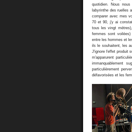
quotidien. Nous nous
labyrinthe des ruelles
comparer avec mes vo
70 et 90, j'y ai const
tous les vingt mètres)
femmes sont voilées) 
entre les hommes et le
ils le souhaitent, les 
J'ignore l'effet produi
m'apparurent particul
immanquablement sugg
particulièrement perv
défavorisées et les fem