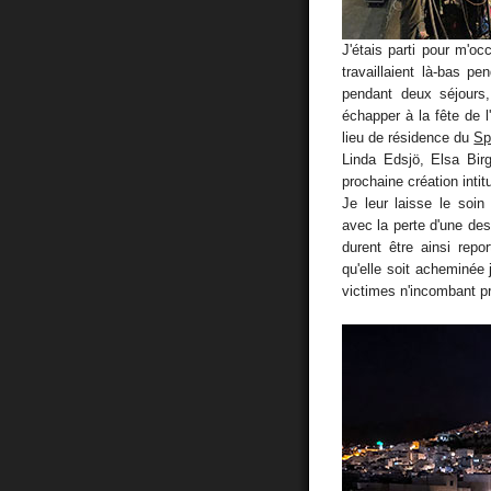
J'étais parti pour m'oc
travaillaient là-bas p
pendant deux séjours,
échapper à la fête de 
lieu de résidence du
Sp
Linda Edsjö, Elsa Birg
prochaine création inti
Je leur laisse le soi
avec la perte d'une des
durent être ainsi repo
qu'elle soit acheminée 
victimes n'incombant p