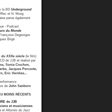
 la BD
Underground
fflec et N. Moog
aise
parue également
e - Podcast
rs du Monde
rançoise Degeorges
ues Birgé
 du XXIIe siècle
(le film)
CD de JJB et réalisé par
s, Sonia Cruchon,
rbe, Jacques Perconte,
rn
,
Eric Vernhes
...
performance
éos de
John Sanborn
EU MOINS RÉCENTS
RE de JJB
ciens et musiciennes
ra et Allumés du Jazz