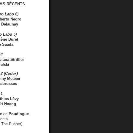
MS RÉCENTS
ro Labo 6)
berto Negro
 Delaunay
ro Labo 5)
lène Duret
e Saada
 4
iana Striffler
elski
2 (Codex)
nny Meteier
esbrosses
 1
thias Lévy
ri Hoang
ve
de
Poudingue
ental
. The Pusher)