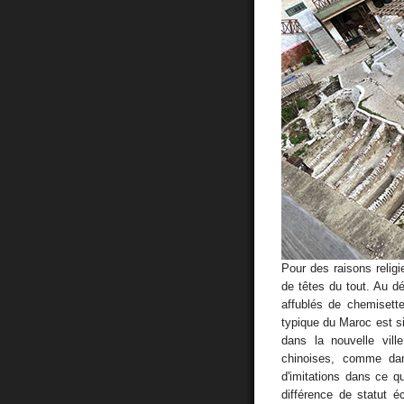
Pour des raisons reli
de têtes du tout. Au dé
affublés de chemisette
typique du Maroc est s
dans la nouvelle vill
chinoises, comme da
d'imitations dans ce q
différence de statut é