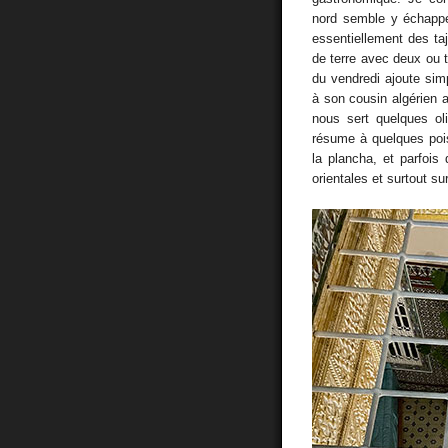
nord semble y échappe
essentiellement des ta
de terre avec deux ou 
du vendredi ajoute sim
à son cousin algérien
nous sert quelques oli
résume à quelques pois
la plancha, et parfois
orientales et surtout su