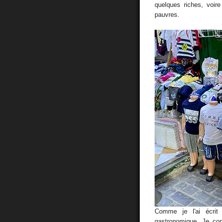
quelques riches, voire
pauvres.
Comme je l'ai écrit 
gastronomique. Je con