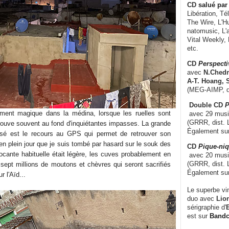
CD
salué par 
Libération, Té
The Wire, L'H
natomusic, L'a
Vital Weekly,
etc.
CD
Perspecti
avec
N.Chedm
A-T. Hoang, 
(MEG-AIMP, d
Double CD
P
rement magique dans la médina, lorsque les ruelles sont
avec 29 music
(GRRR, dist. L
trouve souvent au fond d'inquiétantes impasses. La grande
Également su
ssé est le recours au GPS qui permet de retrouver son
en plein jour que je suis tombé par hasard sur le souk des
CD
Pique-niq
ffocante habituelle était légère, les cuves probablement en
avec 20 musi
(GRRR, dist. 
sept millions de moutons et chèvres qui seront sacrifiés
Également su
 l'Aïd...
Le superbe vi
duo avec
Lion
sérigraphie d'
E
est sur
Band