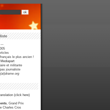
iste
---
005
ticles
rançais le plus ancien !
r Mediapart
ire et militante
pas journaliste
e(at)drame.org
anslation (click here)
ents
, Grand Prix
e Charles Cros