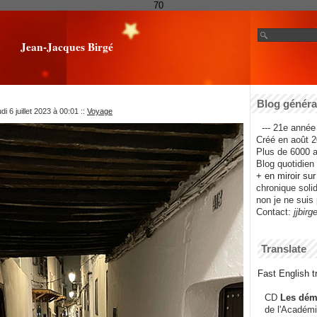
70
Jean-Jacques Birgé
Blog général
i 6 juillet 2023 à 00:01
::
Voyage
--- 21e année 
Créé en août 2
Plus de 6000 ar
Blog quotidien f
+ en miroir su
chronique solida
non je ne suis 
Contact:
jjbirg
Translate
Fast English tr
CD
Les dém
de l'Académi