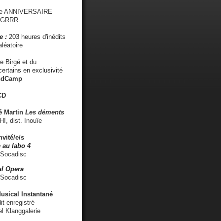
me ANNIVERSAIRE
s GRRR
e :
203 heures d'inédits
léatoire
e Birgé et du
ertains en exclusivité
ndCamp
CD
é
Martin
Les déments
 dist. Inouïe
nvité/e/s
 au labo 4
 Socadisc
l Opera
 Socadisc
sical Instantané
dit enregistré
el Klanggalerie