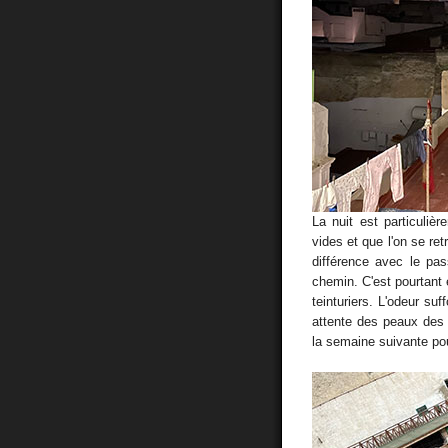
La nuit est particuliè
vides et que l'on se re
différence avec le pa
chemin. C'est pourtant 
teinturiers. L'odeur su
attente des peaux des 
la semaine suivante pour