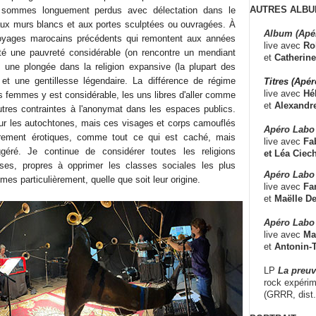
AUTRES ALBU
 sommes longuement perdus avec délectation dans le
 aux murs blancs et aux portes sculptées ou ouvragées. À
Album (Apé
yages marocains précédents qui remontent aux années
live avec
Ro
até une pauvreté considérable (on rencontre un mendiant
et
Catherine
, une plongée dans la religion expansive (la plupart des
et une gentillesse légendaire. La différence de régime
Titres (Apé
live avec
Hé
s femmes y est considérable, les uns libres d'aller comme
et
Alexandr
autres contraintes à l'anonymat dans les espaces publics.
t sur les autochtones, mais ces visages et corps camouflés
Apéro Labo
ièrement érotiques, comme tout ce qui est caché, mais
live avec
Fab
éré. Je continue de considérer toutes les religions
et
Léa Ciech
erses, propres à opprimer les classes sociales les plus
Apéro Labo 
mes particulièrement, quelle que soit leur origine.
live avec
Fa
et
Maëlle D
Apéro Labo
live avec
Ma
et
Antonin-T
LP
La preu
rock expérim
(GRRR, dist