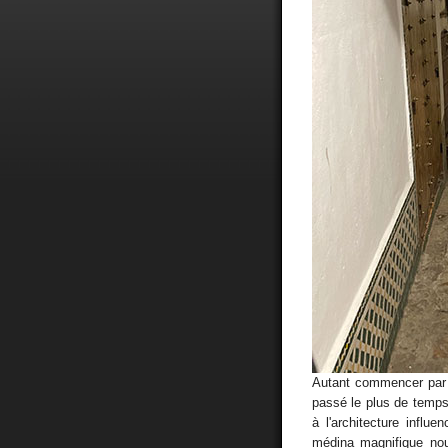
Autant commencer par
passé le plus de temps.
à l'architecture influ
médina magnifique no