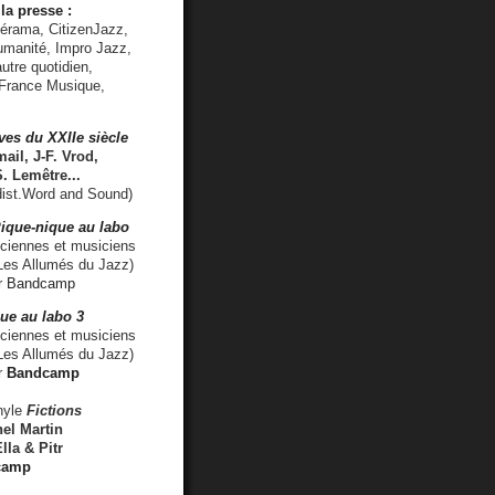
la presse :
lérama, CitizenJazz,
umanité, Impro Jazz,
utre quotidien,
 France Musique,
ves du XXIIe siècle
ail, J-F. Vrod,
S. Lemêtre
...
ist.Word and Sound)
ique-nique au labo
iennes et musiciens
es Allumés du Jazz)
r
Bandcamp
ue au labo 3
ciennes et musiciens
Les Allumés du Jazz)
r
Bandcamp
nyle
Fictions
el Martin
lla & Pitr
camp