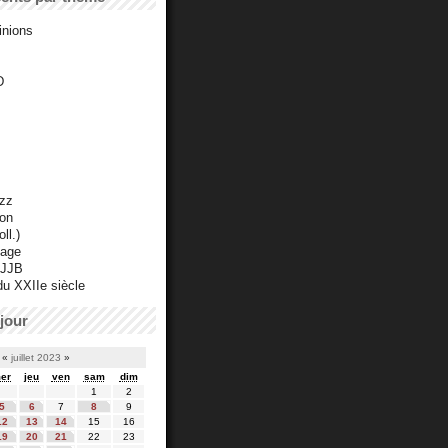
inions
D
azz
ton
ll.)
mage
 JJB
du XXIIe siècle
jour
«
juillet 2023
»
er
jeu
ven
sam
dim
1
2
5
6
7
8
9
12
13
14
15
16
19
20
21
22
23