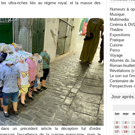
 les ultra-riches liés au régime royal, et la masse des
Humeurs & op
Musique
Multimedia
Cinéma & DV
Théâtre
Expositions
Pratique
Cuisine
Perso
Voyage
Allumés du J
Roman-feuille
Révélations (co
Le son sur l'i
Centenaire de
Perspectives 
Jour après 
lun
mar
m
3
4
10
11
dans un précédent article la déception fut d'ordre
17
18
naissais l'excellence de la cuisine marocaine, mais le