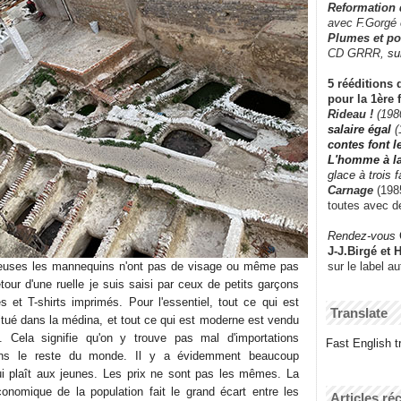
Reformation
avec F.Gorgé
Plumes et po
CD GRRR,
su
5 rééditions 
pour la 1ère 
Rideau !
(198
salaire égal
(
contes font 
L'homme à l
glace à trois 
Carnage
(1985
toutes avec d
Rendez-vous
J-J.Birgé et 
sur le label a
gieuses les mannequins n'ont pas de visage ou même pas
tour d'une ruelle je suis saisi par ceux de petits garçons
s et T-shirts imprimés. Pour l'essentiel, tout ce qui est
Translate
itué dans la médina, et tout ce qui est moderne est vendu
e. Cela signifie qu'on y trouve pas mal d'importations
Fast English tr
ns le reste du monde. Il y a évidemment beaucoup
ui plaît aux jeunes. Les prix ne sont pas les mêmes. La
conomique de la population fait le grand écart entre les
Articles ré