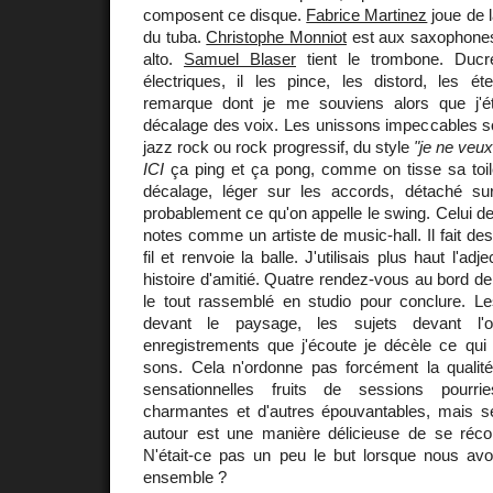
composent ce disque.
Fabrice Martinez
joue de l
du tuba.
Christophe Monniot
est aux saxophones,
alto.
Samuel Blaser
tient le trombone. Ducre
électriques, il les pince, les distord, les é
remarque dont je me souviens alors que j'ét
décalage des voix. Les unissons impeccables so
jazz rock ou rock progressif, du style
"je ne veux
ICI
ça ping et ça pong, comme on tisse sa toil
décalage, léger sur les accords, détaché sur
probablement ce qu'on appelle le swing. Celui de
notes comme un artiste de music-hall. Il fait de
fil et renvoie la balle. J'utilisais plus haut l'adje
histoire d'amitié. Quatre rendez-vous au bord de 
le tout rassemblé en studio pour conclure. Le
devant le paysage, les sujets devant l'
enregistrements que j'écoute je décèle ce qu
sons. Cela n'ordonne pas forcément la qualit
sensationnelles fruits de sessions pourri
charmantes et d'autres épouvantables, mais se
autour est une manière délicieuse de se réco
N'était-ce pas un peu le but lorsque nous a
ensemble ?