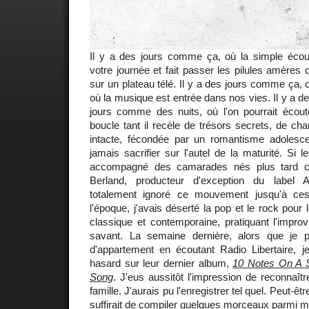
Il y a des jours comme ça, où la simple écout
votre journée et fait passer les pilules amères q
sur un plateau télé. Il y a des jours comme ça, o
où la musique est entrée dans nos vies. Il y a 
jours comme des nuits, où l'on pourrait éco
boucle tant il recèle de trésors secrets, de cha
intacte, fécondée par un romantisme adolesc
jamais sacrifier sur l'autel de la maturité. Si
accompagné des camarades nés plus tard 
Berland, producteur d'exception du label A
totalement ignoré ce mouvement jusqu'à ce
l'époque, j'avais déserté la pop et le rock pour 
classique et contemporaine, pratiquant l'impro
savant. La semaine dernière, alors que je 
d'appartement en écoutant Radio Libertaire, j
hasard sur leur dernier album,
10 Notes On A
Song
. J'eus aussitôt l'impression de reconna
famille. J'aurais pu l'enregistrer tel quel. Peut-êtr
suffirait de compiler quelques morceaux parmi m