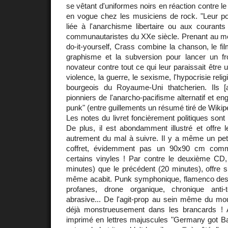
se vêtant d'uniformes noirs en réaction contre le 
en vogue chez les musiciens de rock. "Leur pos
liée à l'anarchisme libertaire ou aux courants
communautaristes du XXe siècle. Prenant au mo
do-it-yourself, Crass combine la chanson, le fil
graphisme et la subversion pour lancer un fro
novateur contre tout ce qui leur paraissait être 
violence, la guerre, le sexisme, l'hypocrisie reli
bourgeois du Royaume-Uni thatcherien. Ils [
pionniers de l'anarcho-pacifisme alternatif et e
punk" (entre guillements un résumé tiré de Wikip
Les notes du livret foncièrement politiques sont
De plus, il est abondamment illustré et offre l
autrement du mal à suivre. Il y a même un peti
coffret, évidemment pas un 90x90 cm comme
certains vinyles ! Par contre le deuxième CD,
minutes) que le précédent (20 minutes), offre 
même acabit. Punk symphonique, flamenco des
profanes, drone organique, chronique anti-t
abrasive... De l'agit-prop au sein même du mo
déjà monstrueusement dans les brancards ! A
imprimé en lettres majuscules "Germany got B