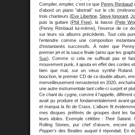
Compiler, empiler, c'est ce que
Penny Rimbaud
a
d'abord un piano "abstrait" sur le clic (métro
trois chanteurs (
Eve Libertine
,
Steve Ignorant
,
Jo
puis la guitare (
Phil Free
), la basse (
Pete Wri
(Penny Rimbaud lui-même), l'inverse de ce dont
sur leurs six albums précédents. Tout cela pur
l'entendre comme une composition instantan
d'instantanés successifs. À noter que Penny
premier jet et la sauce finale (ainsi que les gr
Sus
). Comme si cela ne suffisait pas et fais
mouvement punk, il ajouta en effet des cordes et
bien que mal, sur un vieux synthé Roland. H
bouchon, le premier CD de ce double album, enr
merveilleusement remasterisé en 2020, enchaîne
une autre instrumentale tant celle-ci surprit et pl
Ce chant du cygne, comme il l'appelle, différent 
avait pu produire et fondamentalement avant-ga
et marqua la fin de Crass. L'album fit évidemm
mes disques préférés de groupes dont les fa
leurs idoles. Exemple célèbre :
Their Satanic
Rolling Stones, pur chef d'œuvre, encore pl
Pepper's
des Beatles auquel il répondait. En 