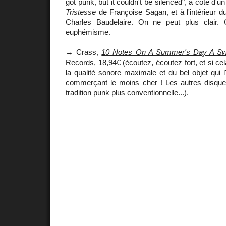
got punk, but it couldn't be silenced", à côté d'
Tristesse
de Françoise Sagan, et à l'intérieur du
Charles Baudelaire. On ne peut plus clair.
euphémisme.
→ Crass,
10 Notes On A Summer's Day A S
Records, 18,94€ (écoutez, écoutez fort, et si cela
la qualité sonore maximale et du bel objet qui l
commerçant le moins cher ! Les autres disqu
tradition punk plus conventionnelle...).