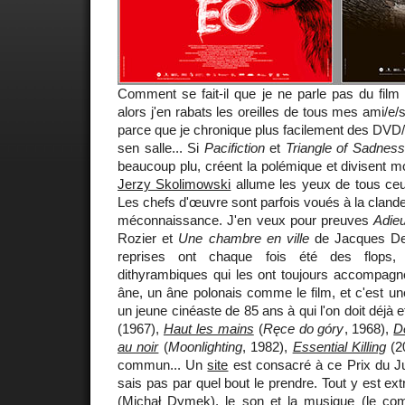
Comment se fait-il que je ne parle pas du fil
alors j'en rabats les oreilles de tous mes ami/e/
parce que je chronique plus facilement des DVD/
sen salle... Si
Pacifiction
et
Triangle of Sadness 
beaucoup plu, créent la polémique et divisent mo
Jerzy Skolimowski
allume les yeux de tous ceux 
Les chefs d'œuvre sont parfois voués à la clandest
méconnaissance. J'en veux pour preuves
Adieu
Rozier et
Une chambre en ville
de Jacques Dem
reprises ont chaque fois été des flops, 
dithyrambiques qui les ont toujours accompag
âne, un âne polonais comme le film, et c'est une
un jeune cinéaste de 85 ans à qui l'on doit déjà 
(1967),
Haut les mains
(
Ręce do góry
, 1968),
D
au noir
(
Moonlighting
, 1982),
Essential Killing
(20
commun... Un
site
est consacré à ce Prix du Ju
sais pas par quel bout le prendre. Tout y est ext
(Michał Dymek), le son et la musique (le co