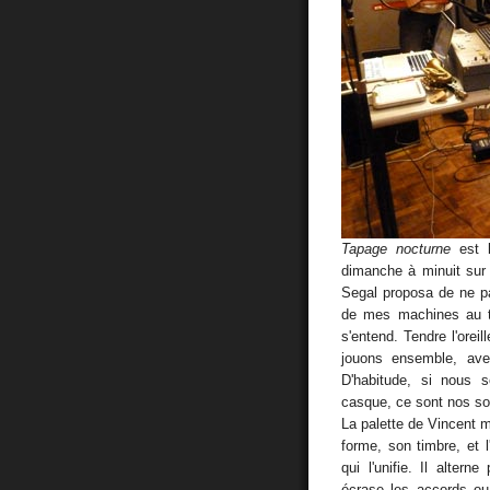
Tapage nocturne
est l
dimanche à minuit sur
Segal proposa de ne pas
de mes machines au t
s'entend. Tendre l'orei
jouons ensemble, avec
D'habitude, si nous 
casque, ce sont nos so
La palette de Vincent 
forme, son timbre, et 
qui l'unifie. Il alter
écrase les accords ou