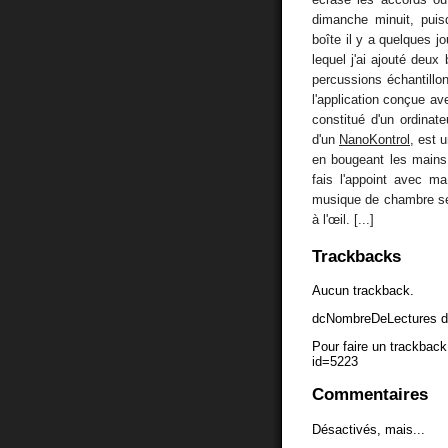
dimanche minuit, puis
boîte il y a quelques j
lequel j'ai ajouté deux
percussions échantill
l'application conçue a
constitué d'un ordinat
d'un
NanoKontrol
, est 
en bougeant les mains
fais l'appoint avec m
musique de chambre se 
à l'œil. [...]
Trackbacks
Aucun trackback.
dcNombreDeLectures d
Pour faire un trackback 
id=5223
Commentaires
Désactivés, mais...