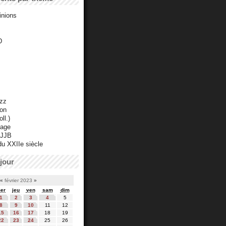
inions
D
azz
ton
ll.)
mage
 JJB
du XXIIe siècle
jour
«
février 2023
»
er
jeu
ven
sam
dim
1
2
3
4
5
8
9
10
11
12
15
16
17
18
19
22
23
24
25
26