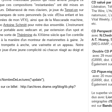
CD
salué par 
que ces compositions "instantanées" ont été mises en
Libération, Té
ours. Débarrassé de mes claviers, je joue du
Tenori-on
sur
The Wire, L'H
 banques de sons personnels (la voix d'Elsa enfant et les
natomusic, L'a
Vital Weekly,
onnées de mon VFX), ainsi que de la Mascarade machine,
etc.
vec
Antoine Schmitt
pour notre duo ensemble. L'instrument
eur portable avec webcam et, par extension d'un spot et
CD
Perspecti
une sorte de
Thérémine
du XXIème siècle que l'on contrôle
avec
N.Chedm
A-T. Hoang, 
 à la manière d'un montreur de marionnettes à gaine. Je
(MEG-AIMP, d
a trompette à anche, une varinette et un appeau. Notre
joue d'une jeune complicité où chacun réagit au doigt et
Double CD
P
avec 29 music
(GRRR, dist. L
Également su
CD
Pique-niq
avec 20 musi
cNombreDeLectures("update");
(GRRR, dist. 
Également su
sur ce billet : http://archives.drame.org/blog/tb.php?
Le superbe vi
duo avec
Lion
sérigraphie d'
E
est sur
Band