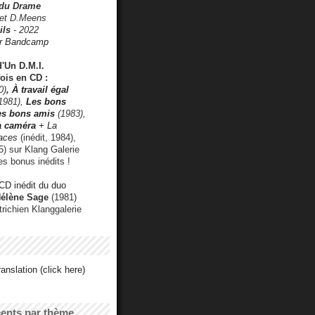
 du Drame
 et D.Meens
ils
- 2022
r Bandcamp
d'Un D.M.I.
fois en CD :
0)
,
À travail égal
1981),
Les bons
les bons amis
(1983),
a caméra
+ La
faces
(inédit, 1984),
) sur Klang Galerie
es bonus inédits !
CD inédit du duo
Hélène Sage
(1981)
utrichien Klanggalerie
anslation (click here)
cents par thème