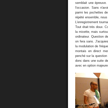
semblait une épreuve. 
l'occasion. Sans n'av
parmi les pochettes de
répété ensemble, nous 
L'enregistrement tournai
Tout était très doux. 
la mixette, mais surto
ordinateur. Question de
on fera sans. J'acquie
la modulation de fréqu
montais en direct me
penché sur la question
donc dans une suite de
avec en option majeure