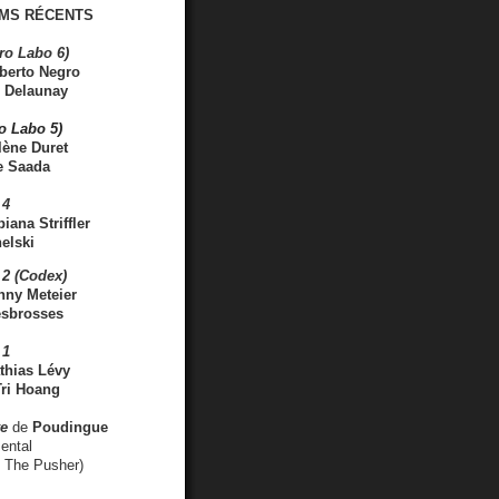
MS RÉCENTS
ro Labo 6)
berto Negro
 Delaunay
ro Labo 5)
lène Duret
e Saada
 4
iana Striffler
elski
2 (Codex)
nny Meteier
esbrosses
 1
thias Lévy
ri Hoang
ve
de
Poudingue
ental
. The Pusher)