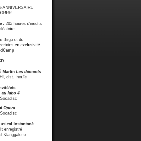
me ANNIVERSAIRE
s GRRR
e :
203 heures d'inédits
léatoire
e Birgé et du
ertains en exclusivité
ndCamp
CD
é
Martin
Les déments
 dist. Inouïe
nvité/e/s
 au labo 4
 Socadisc
l Opera
 Socadisc
sical Instantané
dit enregistré
el Klanggalerie