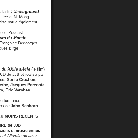
 la BD
Underground
fflec et N. Moog
aise
parue également
e - Podcast
rs du Monde
rançoise Degeorges
ues Birgé
 du XXIIe siècle
(le film)
CD de JJB et réalisé par
s, Sonia Cruchon,
rbe, Jacques Perconte,
rn
,
Eric Vernhes
...
performance
éos de
John Sanborn
EU MOINS RÉCENTS
RE de JJB
ciens et musiciennes
ra et Allumés du Jazz