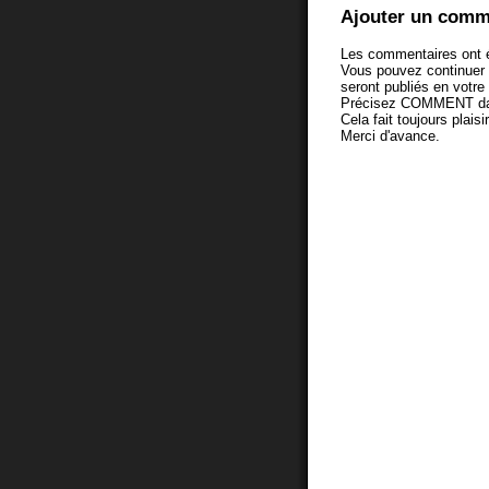
Ajouter un comm
Les commentaires ont é
Vous pouvez continuer
seront publiés en votr
Précisez COMMENT dans 
Cela fait toujours plaisi
Merci d'avance.