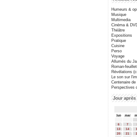
Humeurs & op
Musique
Multimedia
Cinéma & DV
Théâtre
Expositions
Pratique
Cuisine
Perso
Voyage
Allumés du J
Roman-feuille
Révélations (co
Le son sur l'i
Centenaire de
Perspectives 
Jour après 
lun
mar
m
6
7
13
14
20
21