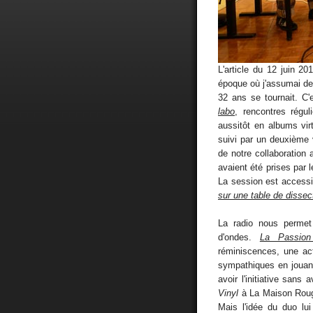
L'article du 12 juin 2
époque où j'assumai de 
32 ans se tournait. C'
labo
, rencontres régul
aussitôt en albums vi
suivi par un deuxième 
de notre collaboration
avaient été prises par l
La session est accessib
sur une table de dissec
La radio nous perme
d'ondes.
La Passion
réminiscences, une ac
sympathiques en jouant
avoir l'initiative sans 
Vinyl
à La Maison Rouge
Mais l'idée du duo lui