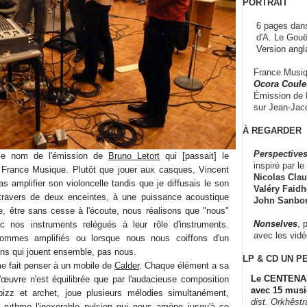
PORTRAIT
6 pages dans
d'A. Le Gouë
Version angl
France Musiqu
Ocora Couleu
Émission de F
sur Jean-Jacq
À REGARDER
Perspectives
e nom de l'émission de
Bruno Letort
qui [passait] le
inspiré par le 
 France Musique. Plutôt que jouer aux casques, Vincent
Nicolas Claus
 amplifier son violoncelle tandis que je diffusais le son
Valéry Faidhe
ravers de deux enceintes, à une puissance acoustique
John Sanbo
lle, être sans cesse à l'écoute, nous réalisons que "nous"
Nonselves
, 
 nos instruments relégués à leur rôle d'instruments.
avec les vid
sommes amplifiés ou lorsque nous nous coiffons d'un
ns qui jouent ensemble, pas nous.
LP & CD
UN P
me fait penser à un mobile de
Calder
. Chaque élément a sa
Le CENTENAI
l'œuvre n'est équilibrée que par l'audacieuse composition
avec 15 musi
ne pizz et archet, joue plusieurs mélodies simultanément,
dist. Orkhêst
 rythme l'inexorable pulsion qui nous amène jusqu'à ce