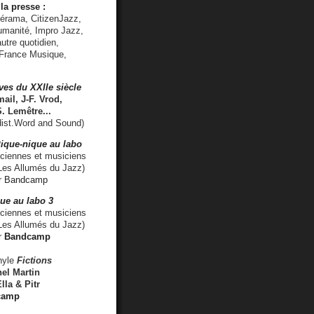
la presse :
lérama, CitizenJazz,
umanité, Impro Jazz,
utre quotidien,
 France Musique,
ves du XXIIe siècle
ail, J-F. Vrod,
S. Lemêtre
...
ist.Word and Sound)
ique-nique au labo
iennes et musiciens
es Allumés du Jazz)
r
Bandcamp
ue au labo 3
ciennes et musiciens
Les Allumés du Jazz)
r
Bandcamp
nyle
Fictions
el Martin
lla & Pitr
camp