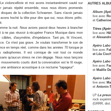
Le violoncelliste et moi avons instantanément sauté sur
AUTRES ALBU
oir jamais répété ensemble, nous nous étions promenés
Album (Apé
 disques de la collection Schraenen. Sans n'avoir jamais
live avec
Ro
avons hoché la tête pour dire que oui, nous étions prêts.
et
Catherine
t.
Comme la nuit. Nous avions passé deux heures à brancher
Titres (Apé
ut à ne pas réussir à récupérer France Musique dans mon
live avec
Hé
et
Alexandr
 câbles, d'asymétrie, d'impédance. Tant pis, fit Vincent,
sce. Ce n'est pas grave. Je voulais transformer le son de
Apéro Labo
ence en temps réel, comme dans les années 70 lorsque je
live avec
Fab
s radiophonies. Il est comique de voir tout ce monde
et
Léa Ciech
 sans qu'aucun stress ne s'en dégage. Nous nous lançons
Apéro Labo 
 mouvements courts dont la conversation est le fil rouge,
live avec
Fa
 une ambiance acoustique à ce nocturne "tapageur".
et
Maëlle D
Apéro Labo
live avec
Ma
et
Antonin-T
LP
La preu
rock expérim
(GRRR, dist