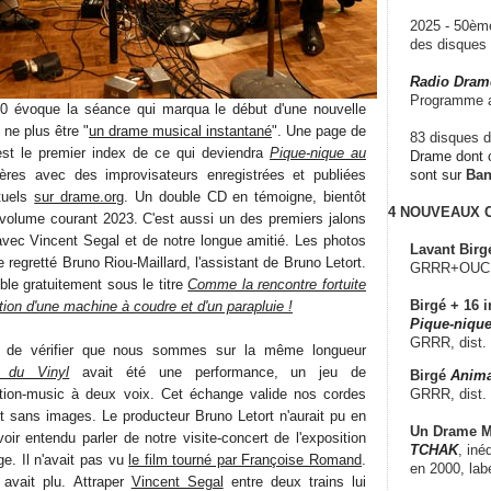
2025 - 50è
des disque
Radio Dram
Programme a
010 évoque la séance qui marqua le début d'une nouvelle
ne plus être "
un drame musical instantané
". Une page de
83 disques d
est le premier index de ce qui deviendra
Pique-nique au
Drame dont c
ières avec des improvisateurs enregistrées et publiées
sont sur
Ba
rtuels
sur drame.org
. Un double CD en témoigne, bientôt
4 NOUVEAUX
volume courant 2023. C'est aussi un des premiers jalons
 avec Vincent Segal et de notre longue amitié. Les photos
Lavant Birg
e regretté Bruno Riou-Maillard, l'assistant de Bruno Letort.
GRRR+OUCH!,
le gratuitement sous le titre
Comme la rencontre fortuite
Birgé + 16 i
tion d'une machine à coudre et d'un parapluie !
Pique-nique
GRRR, dist.
t de vérifier que nous sommes sur la même longueur
 du Vinyl
avait été une performance, un jeu de
Birgé
Anima
GRRR, dist.
tion-music à deux voix. Cet échange valide nos cordes
 sans images. Le producteur Bruno Letort n'aurait pu en
Un Drame Mu
avoir entendu parler de notre visite-concert de l'exposition
TCHAK
, iné
. Il n'avait pas vu
le film tourné par Françoise Romand
.
en 2000, lab
 avait plu. Attraper
Vincent Segal
entre deux trains lui