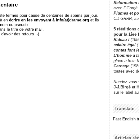
Reformation
entaire
avec F.Gorgé
Plumes et po
té fermés pour cause de centaines de spams par jour.
CD GRRR,
su
 à en
écrire en les envoyant à info(at)drame.org
et ils
e nom ou pseudo.
5 rééditions 
le titre de votre mail.
r d'avoir des retours ;-)
pour la 1ère 
Rideau !
(198
salaire égal
(
contes font 
L'homme à l
glace à trois 
Carnage
(1985
toutes avec d
Rendez-vous
J-J.Birgé et 
sur le label a
Translate
Fast English tr
Articles ré