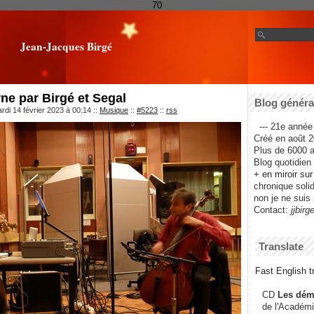
70
Jean-Jacques Birgé
ne par Birgé et Segal
Blog général
rdi 14 février 2023 à 00:14
::
Musique
::
#5223
::
rss
--- 21e année 
Créé en août 2
Plus de 6000 ar
Blog quotidien f
+ en miroir su
chronique solida
non je ne suis 
Contact:
jjbirg
Translate
Fast English tr
CD
Les dém
de l'Académi