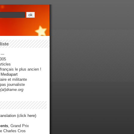
iste
---
005
ticles
rançais le plus ancien !
r Mediapart
ire et militante
pas journaliste
e(at)drame.org
anslation (click here)
ents
, Grand Prix
e Charles Cros